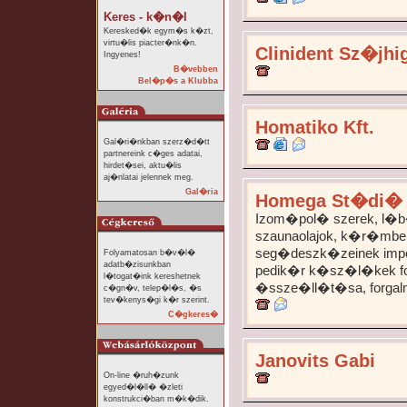
Keres - k�n�l
Keresked�k egym�s k�zt,
virtu�lis piacter�nk�n.
Clinident Sz�jhi
Ingyenes!
B�vebben
Bel�p�s a Klubba
Homatiko Kft.
Gal�ri�nkban szerz�d�tt
partnereink c�ges adatai,
hirdet�sei, aktu�lis
aj�nlatai jelennek meg.
Gal�ria
Homega St�di�
Izom�pol� szerek, l�b
szaunaolajok, k�r�mb
seg�deszk�zeinek impo
Folyamatosan b�v�l�
adatb�zisunkban
pedik�r k�sz�l�kek 
l�togat�ink kereshetnek
�ssze�ll�t�sa, forga
c�gn�v, telep�l�s, �s
tev�kenys�gi k�r szerint.
C�gkeres�
Janovits Gabi
On-line �ruh�zunk
egyed�l�ll� �zleti
konstrukci�ban m�k�dik.