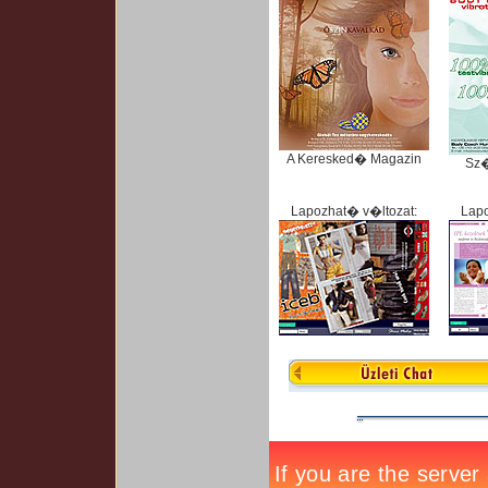
A Keresked� Magazin
Sz
Lapozhat� v�ltozat:
Lapo