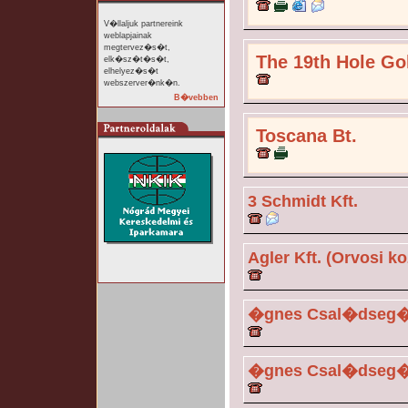
V�llaljuk partnereink
weblapjainak
megtervez�s�t,
The 19th Hole Go
elk�sz�t�s�t,
elhelyez�s�t
webszerver�nk�n.
B�vebben
Toscana Bt.
3 Schmidt Kft.
Agler Kft. (Orvosi k
�gnes Csal�dseg�
�gnes Csal�dseg�