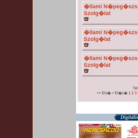
�llami N�peg�szs�
Szolg�lat
�llami N�peg�szs�
Szolg�lat
�llami N�peg�szs�
Szolg�lat
Tal
<< Els�
< El�z�
1
2
3