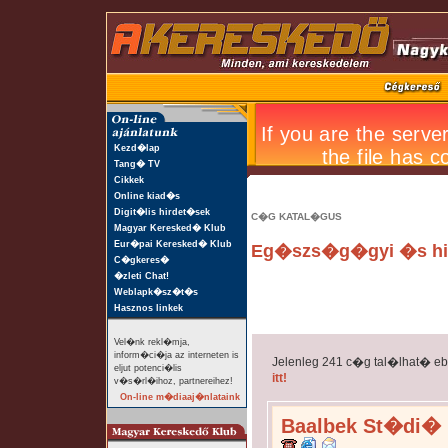
Kezd�lap
Tang� TV
Cikkek
Online kiad�s
Digit�lis hirdet�sek
C�G KATAL�GUS
Magyar Keresked� Klub
Eur�pai Keresked� Klub
Eg�szs�g�gyi �s hi
C�gkeres�
�zleti Chat!
Weblapk�sz�t�s
Hasznos linkek
Vel�nk rekl�mja,
inform�ci�ja az interneten is
Jelenleg 241 c�g tal�lhat� e
eljut potenci�lis
itt!
v�s�rl�ihoz, partnereihez!
On-line m�diaaj�nlataink
Baalbek St�di� (