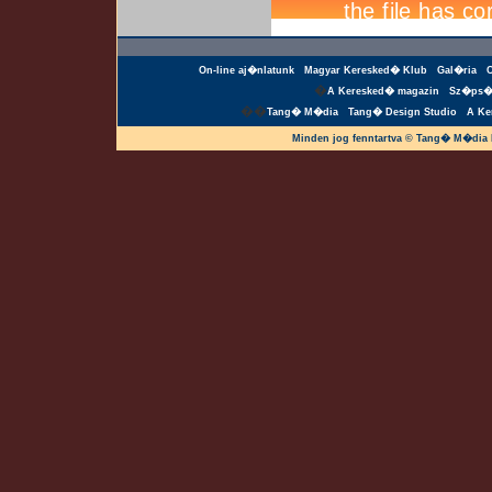
On-line aj�nlatunk
Magyar Keresked� Klub
Gal�ria
�
A Keresked� magazin
Sz�ps�
��
Tang� M�dia
Tang� Design Studio
A Ke
Minden jog fenntartva © Tang� M�dia 