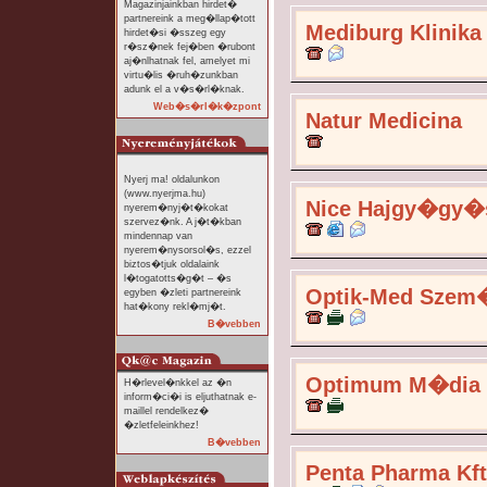
Magazinjainkban hirdet�
partnereink a meg�llap�tott
Mediburg Klinika
hirdet�si �sszeg egy
r�sz�nek fej�ben �rubont
aj�nlhatnak fel, amelyet mi
virtu�lis �ruh�zunkban
adunk el a v�s�rl�knak.
Web�s�rl�k�zpont
Natur Medicina
Nyerj ma! oldalunkon
(www.nyerjma.hu)
Nice Hajgy�gy�
nyerem�nyj�t�kokat
szervez�nk. A j�t�kban
mindennap van
nyerem�nysorsol�s, ezzel
biztos�tjuk oldalaink
l�togatotts�g�t – �s
Optik-Med Szem
egyben �zleti partnereink
hat�kony rekl�mj�t.
B�vebben
Optimum M�dia
H�rlevel�nkkel az �n
inform�ci�i is eljuthatnak e-
maillel rendelkez�
�zletfeleinkhez!
B�vebben
Penta Pharma Kft