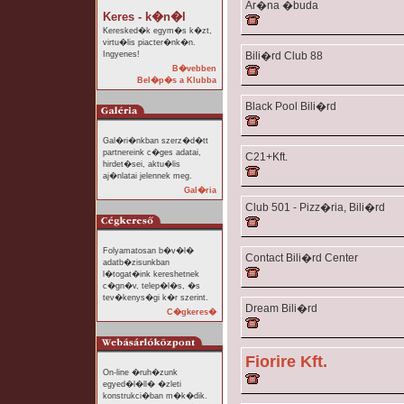
Ar�na �buda
Keres - k�n�l
Keresked�k egym�s k�zt,
virtu�lis piacter�nk�n.
Ingyenes!
Bili�rd Club 88
B�vebben
Bel�p�s a Klubba
Black Pool Bili�rd
Gal�ri�nkban szerz�d�tt
partnereink c�ges adatai,
C21+Kft.
hirdet�sei, aktu�lis
aj�nlatai jelennek meg.
Gal�ria
Club 501 - Pizz�ria, Bili�rd
Folyamatosan b�v�l�
Contact Bili�rd Center
adatb�zisunkban
l�togat�ink kereshetnek
c�gn�v, telep�l�s, �s
tev�kenys�gi k�r szerint.
Dream Bili�rd
C�gkeres�
Fiorire Kft.
On-line �ruh�zunk
egyed�l�ll� �zleti
konstrukci�ban m�k�dik.