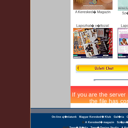
A Keresked� Magazin
Sz
Lapozhat� v�ltozat:
Lapo
On-line aj�nlatunk
Magyar Keresked� Klub
Gal�ria
�
A Keresked� magazin
Sz�ps�
��
Tang� M�dia
Tang� Design Studio
A Ke