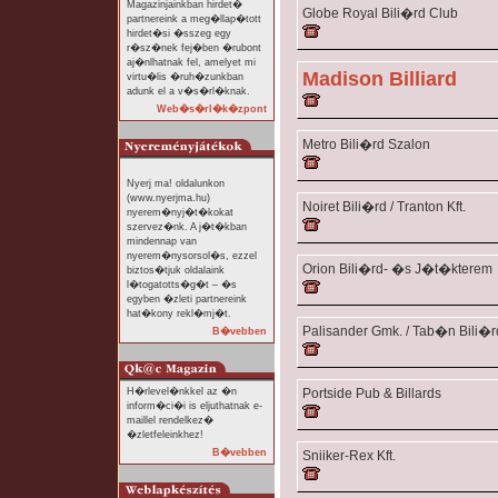
Magazinjainkban hirdet�
Globe Royal Bili�rd Club
partnereink a meg�llap�tott
hirdet�si �sszeg egy
r�sz�nek fej�ben �rubont
aj�nlhatnak fel, amelyet mi
Madison Billiard
virtu�lis �ruh�zunkban
adunk el a v�s�rl�knak.
Web�s�rl�k�zpont
Metro Bili�rd Szalon
Nyerj ma! oldalunkon
(www.nyerjma.hu)
Noiret Bili�rd / Tranton Kft.
nyerem�nyj�t�kokat
szervez�nk. A j�t�kban
mindennap van
nyerem�nysorsol�s, ezzel
Orion Bili�rd- �s J�t�kterem
biztos�tjuk oldalaink
l�togatotts�g�t – �s
egyben �zleti partnereink
hat�kony rekl�mj�t.
Palisander Gmk. / Tab�n Bili�r
B�vebben
H�rlevel�nkkel az �n
Portside Pub & Billards
inform�ci�i is eljuthatnak e-
maillel rendelkez�
�zletfeleinkhez!
B�vebben
Sniiker-Rex Kft.