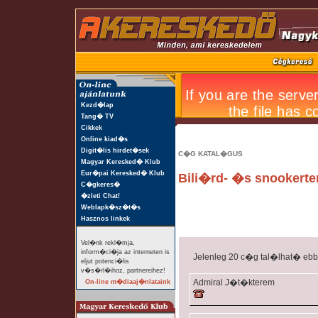
Kezd�lap
Tang� TV
Cikkek
Online kiad�s
Digit�lis hirdet�sek
C�G KATAL�GUS
Magyar Keresked� Klub
Eur�pai Keresked� Klub
Bili�rd- �s snookert
C�gkeres�
�zleti Chat!
Weblapk�sz�t�s
Hasznos linkek
Vel�nk rekl�mja,
inform�ci�ja az interneten is
Jelenleg 20 c�g tal�lhat� eb
eljut potenci�lis
v�s�rl�ihoz, partnereihez!
Admiral J�t�kterem
On-line m�diaaj�nlataink