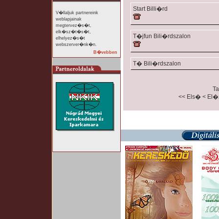
Start Billi�rd
V�llaljuk partnereink
weblapjainak
megtervez�s�t,
elk�sz�t�s�t,
T�jfun Bili�rdszalon
elhelyez�s�t
webszerver�nk�n.
B�vebben
T� Bili�rdszalon
Ta
<< Els�
< El