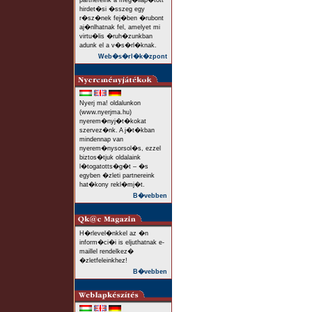
partnereink a meg�llap�tott
hirdet�si �sszeg egy
r�sz�nek fej�ben �rubont
aj�nlhatnak fel, amelyet mi
virtu�lis �ruh�zunkban
adunk el a v�s�rl�knak.
Web�s�rl�k�zpont
Nyerj ma! oldalunkon
(www.nyerjma.hu)
nyerem�nyj�t�kokat
szervez�nk. A j�t�kban
mindennap van
nyerem�nysorsol�s, ezzel
biztos�tjuk oldalaink
l�togatotts�g�t – �s
egyben �zleti partnereink
hat�kony rekl�mj�t.
B�vebben
H�rlevel�nkkel az �n
inform�ci�i is eljuthatnak e-
maillel rendelkez�
�zletfeleinkhez!
B�vebben