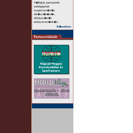
V�llaljuk partnereink
weblapjainak
megtervez�s�t,
elk�sz�t�s�t,
elhelyez�s�t
webszerver�nk�n.
B�vebben