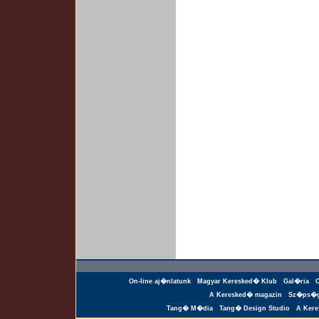
On-line aj�nlatunk
Magyar Keresked� Klub
Gal�ria
A Keresked� magazin
Sz�ps�g
Tang� M�dia
Tang� Design Studio
A Ker