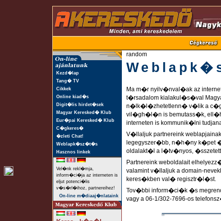
random
Weblapk�
Kezd�lap
Tang� TV
Ma m�r nyilv�nval�ak az interne
Cikkek
Online kiad�s
t�rsadalom kialakul�s�val Magy
Digit�lis hirdet�sek
n�lk�l�zhetetlenn� v�lik a c�
Magyar Keresked� Klub
vil�gh�l�n is bemutass�k, ell�
Eur�pai Keresked� Klub
interneten is kommunik�lni tudjan
C�gkeres�
V�llaljuk partnereink weblapjai
�zleti Chat!
legegyszer�bb, n�h�ny k�pet �s
Weblapk�sz�t�s
oldalakt�l a l�tv�nyos, �sszetet
Hasznos linkek
Partnereink weboldalait elhelyez
Vel�nk rekl�mja,
valamint v�llaljuk a domain-nevek
inform�ci�ja az interneten is
keres�kben val� regisztr�l�st.
eljut potenci�lis
v�s�rl�ihoz, partnereihez!
Tov�bbi inform�ci�k �s megren
On-line m�diaaj�nlataink
vagy a 06-1/302-7696-os telefons