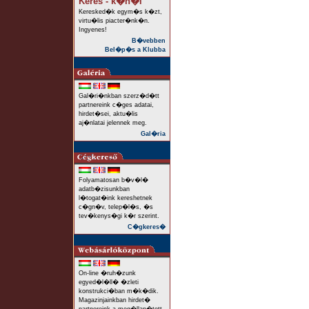
Keres - k�n�l
Keresked�k egym�s k�zt,
virtu�lis piacter�nk�n.
Ingyenes!
B�vebben
Bel�p�s a Klubba
Gal�ri�nkban szerz�d�tt
partnereink c�ges adatai,
hirdet�sei, aktu�lis
aj�nlatai jelennek meg.
Gal�ria
Folyamatosan b�v�l�
adatb�zisunkban
l�togat�ink kereshetnek
c�gn�v, telep�l�s, �s
tev�kenys�gi k�r szerint.
C�gkeres�
On-line �ruh�zunk
egyed�l�ll� �zleti
konstrukci�ban m�k�dik.
Magazinjainkban hirdet�