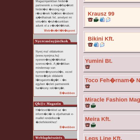
Magazinjainkban hirdet�
partnereink a meg�llap�tott
hirdet�si �sszeg egy
Krausz 99
r�sz�nek fej�ben �rubont
aj�nlhatnak fel, amelyet mi
virtu�lis �ruh�zunkban
adunk el a v�s�rl�knak.
Web�s�rl�k�zpont
Bikini Kft.
Nyerj ma! oldalunkon
(www.nyerjma.hu)
Yumini Bt.
nyerem�nyj�t�kokat
szervez�nk. A j�t�kban
mindennap van
nyerem�nysorsol�s, ezzel
biztos�tjuk oldalaink
Toco Feh�rnam� N
l�togatotts�g�t – �s
egyben �zleti partnereink
hat�kony rekl�mj�t.
B�vebben
Miracle Fashion Ma
H�rlevel�nkkel az �n
inform�ci�i is eljuthatnak e-
Meira Kft.
maillel rendelkez�
�zletfeleinkhez!
B�vebben
Legs Line Kft.