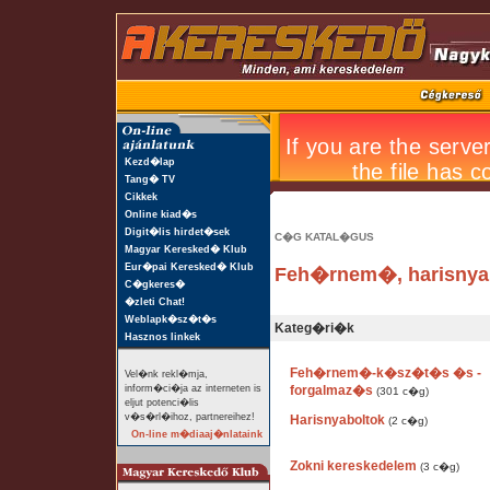
Kezd�lap
Tang� TV
Cikkek
Online kiad�s
Digit�lis hirdet�sek
C�G KATAL�GUS
Magyar Keresked� Klub
Eur�pai Keresked� Klub
Feh�rnem�, harisnya
C�gkeres�
�zleti Chat!
Weblapk�sz�t�s
Kateg�ri�k
Hasznos linkek
Feh�rnem�-k�sz�t�s �s -
Vel�nk rekl�mja,
inform�ci�ja az interneten is
forgalmaz�s
(301 c�g)
eljut potenci�lis
v�s�rl�ihoz, partnereihez!
Harisnyaboltok
(2 c�g)
On-line m�diaaj�nlataink
Zokni kereskedelem
(3 c�g)