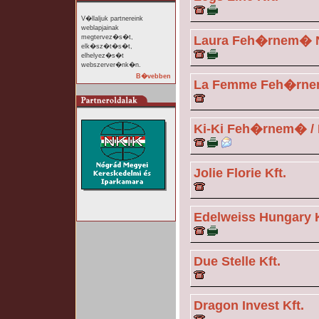
V�llaljuk partnereink
weblapjainak
megtervez�s�t,
Laura Feh�rnem� 
elk�sz�t�s�t,
elhelyez�s�t
webszerver�nk�n.
B�vebben
La Femme Feh�rne
Ki-Ki Feh�rnem� / 
Jolie Florie Kft.
Edelweiss Hungary K
Due Stelle Kft.
Dragon Invest Kft.