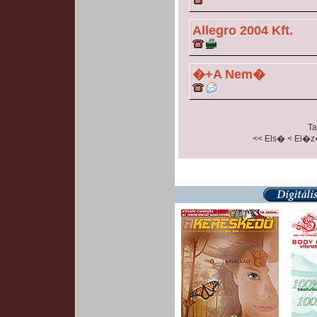
Allegro 2004 Kft.
�+A Nem�
Ta
<< Els�
< El�