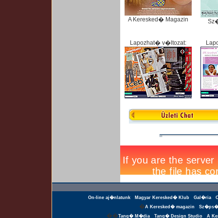
A Keresked� Magazin
Sz
Lapozhat� v�ltozat:
Lapo
On-line aj�nlatunk
Magyar Keresked� Klub
Gal�ria
�
A Keresked� magazin
Sz�ps�
��
Tang� M�dia
Tang� Design Studio
A Ke