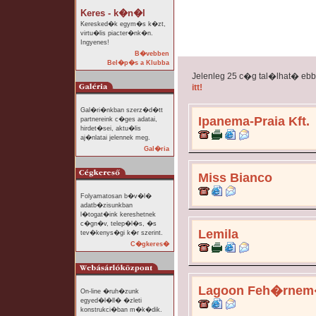
Keres - k�n�l
Keresked�k egym�s k�zt,
virtu�lis piacter�nk�n.
Ingyenes!
B�vebben
Bel�p�s a Klubba
Jelenleg 25 c�g tal�lhat� eb
itt!
Gal�ri�nkban szerz�d�tt
Ipanema-Praia Kft.
partnereink c�ges adatai,
hirdet�sei, aktu�lis
aj�nlatai jelennek meg.
Gal�ria
Miss Bianco
Folyamatosan b�v�l�
adatb�zisunkban
l�togat�ink kereshetnek
c�gn�v, telep�l�s, �s
Lemila
tev�kenys�gi k�r szerint.
C�gkeres�
Lagoon Feh�rne
On-line �ruh�zunk
egyed�l�ll� �zleti
konstrukci�ban m�k�dik.