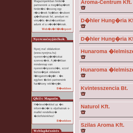
Aroma-Centrum Kft.
Magazinjainkban hirdet�
partnereink a meg�llap�tott
hirdet�si �sszeg egy
r�sz�nek fej�ben �rubont
aj�nlhatnak fel, amelyet mi
D�hler Hung�ria Kf
virtu�lis �ruh�zunkban
adunk el a v�s�rl�knak.
Web�s�rl�k�zpont
D�hler Hung�ria Kf
Nyerj ma! oldalunkon
Hunaroma �lelmisze
(www.nyerjma.hu)
nyerem�nyj�t�kokat
szervez�nk. A j�t�kban
mindennap van
nyerem�nysorsol�s, ezzel
Hunaroma �lelmisze
biztos�tjuk oldalaink
l�togatotts�g�t – �s
egyben �zleti partnereink
hat�kony rekl�mj�t.
Kvintesszencia Bt.
B�vebben
H�rlevel�nkkel az �n
Naturol Kft.
inform�ci�i is eljuthatnak e-
maillel rendelkez�
�zletfeleinkhez!
B�vebben
Szilas Aroma Kft.