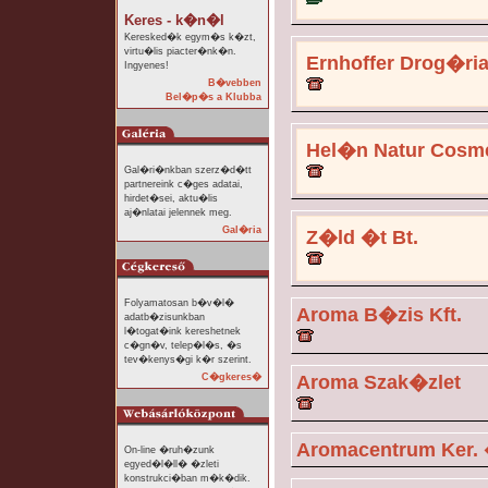
Keres - k�n�l
Keresked�k egym�s k�zt,
virtu�lis piacter�nk�n.
Ernhoffer Drog�ria
Ingyenes!
B�vebben
Bel�p�s a Klubba
Hel�n Natur Cosme
Gal�ri�nkban szerz�d�tt
partnereink c�ges adatai,
hirdet�sei, aktu�lis
aj�nlatai jelennek meg.
Gal�ria
Z�ld �t Bt.
Folyamatosan b�v�l�
Aroma B�zis Kft.
adatb�zisunkban
l�togat�ink kereshetnek
c�gn�v, telep�l�s, �s
tev�kenys�gi k�r szerint.
C�gkeres�
Aroma Szak�zlet
Aromacentrum Ker. �
On-line �ruh�zunk
egyed�l�ll� �zleti
konstrukci�ban m�k�dik.