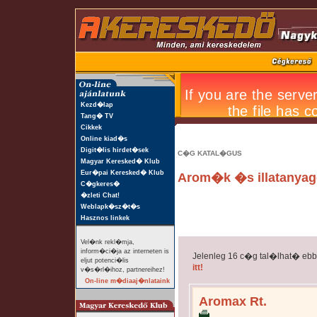
Kezd�lap
Tang� TV
Cikkek
Online kiad�s
Digit�lis hirdet�sek
C�G KATAL�GUS
Magyar Keresked� Klub
Eur�pai Keresked� Klub
Arom�k �s illatanya
C�gkeres�
�zleti Chat!
Weblapk�sz�t�s
Hasznos linkek
Vel�nk rekl�mja,
inform�ci�ja az interneten is
Jelenleg 16 c�g tal�lhat� eb
eljut potenci�lis
itt!
v�s�rl�ihoz, partnereihez!
On-line m�diaaj�nlataink
Aromax Rt.