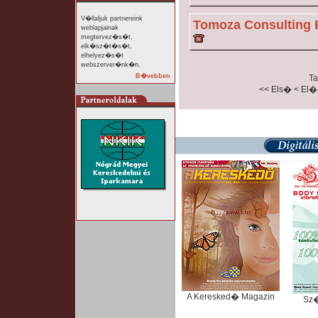
V�llaljuk partnereink
Tomoza Consulting 
weblapjainak
megtervez�s�t,
elk�sz�t�s�t,
elhelyez�s�t
webszerver�nk�n.
B�vebben
Ta
<< Els�
< El
A Keresked� Magazin
Sz