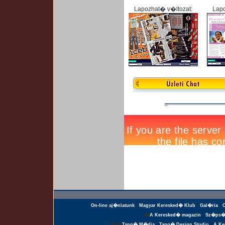
Lapozhat� v�ltozat:
Lapo
On-line aj�nlatunk
Magyar Keresked� Klub
Gal�ria
�
A Keresked� magazin
Sz�ps�
��
Tang� M�dia
Tang� Design Studio
A Ke