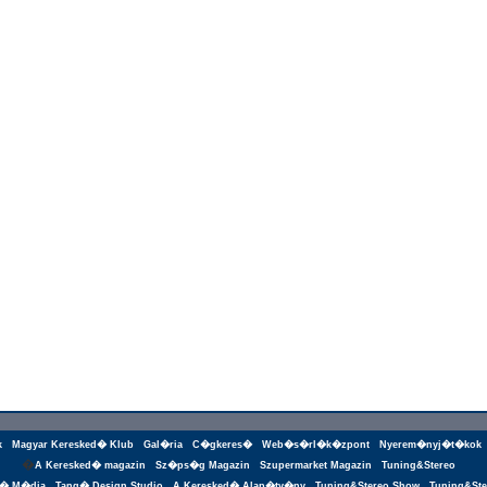
k
Magyar Keresked� Klub
Gal�ria
C�gkeres�
Web�s�rl�k�zpont
Nyerem�nyj�t�kok
�
A Keresked� magazin
Sz�ps�g Magazin
Szupermarket Magazin
Tuning&Stereo
g� M�dia
Tang� Design Studio
A Keresked� Alap�tv�ny
Tuning&Stereo Show
Tuning&Ste