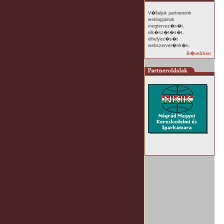
V�llaljuk partnereink
weblapjainak
megtervez�s�t,
elk�sz�t�s�t,
elhelyez�s�t
webszerver�nk�n.
B�vebben