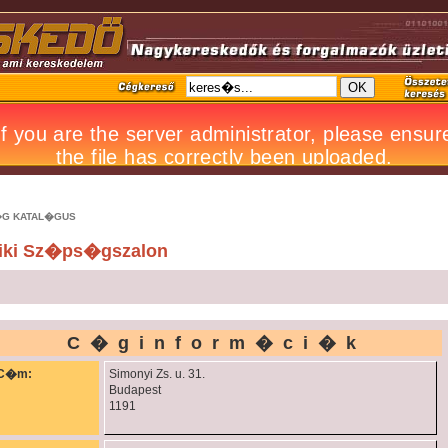
G KATAL�GUS
iki Sz�ps�gszalon
C�ginform�ci�k
C�m:
Simonyi Zs. u. 31.
Budapest
1191