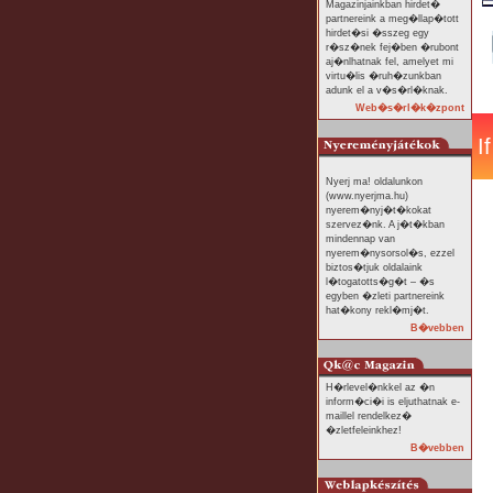
Magazinjainkban hirdet�
partnereink a meg�llap�tott
hirdet�si �sszeg egy
r�sz�nek fej�ben �rubont
aj�nlhatnak fel, amelyet mi
virtu�lis �ruh�zunkban
adunk el a v�s�rl�knak.
Web�s�rl�k�zpont
Nyerj ma! oldalunkon
(www.nyerjma.hu)
nyerem�nyj�t�kokat
szervez�nk. A j�t�kban
mindennap van
nyerem�nysorsol�s, ezzel
biztos�tjuk oldalaink
l�togatotts�g�t – �s
egyben �zleti partnereink
hat�kony rekl�mj�t.
B�vebben
H�rlevel�nkkel az �n
inform�ci�i is eljuthatnak e-
maillel rendelkez�
�zletfeleinkhez!
B�vebben