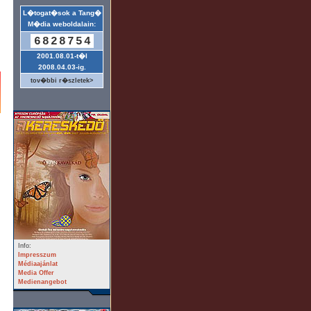
L�togat�sok a Tang�
M�dia weboldalain:
6828754
2001.08.01-t�l
2008.04.03-ig.
tov�bbi r�szletek>
Info:
Impresszum
Médiaajánlat
Media Offer
Medienangebot