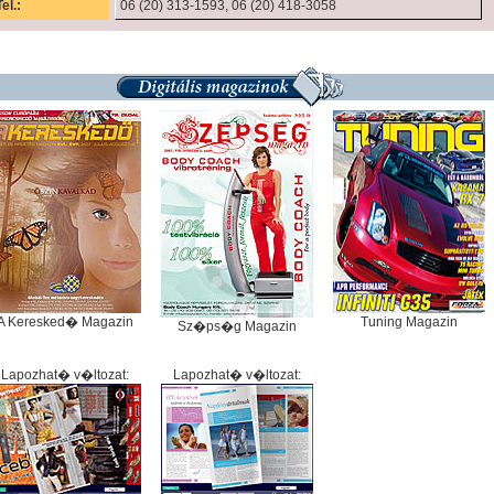
Tel.:
06 (20) 313-1593, 06 (20) 418-3058
A Keresked� Magazin
Tuning Magazin
Sz�ps�g Magazin
Lapozhat� v�ltozat:
Lapozhat� v�ltozat: