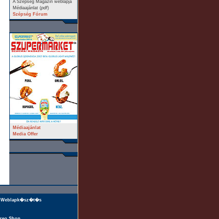
A Szépség Magazin weblapja
Médiaajánlat (
pdf
)
Szépség Fórum
Médiaajánlat
Media Offer
Weblapk�sz�t�s
reo Shop