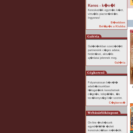
Keres - k�n�l
Keresked�k egym�s k�zt,
virtu�lis piacter�nk�n.
Ingyenes!
B�vebben
Bel�p�s a Klubba
Gal�ri�nkban szerz�d�tt
partnereink c�ges adatai,
hirdet�sei, aktu�lis
aj�nlatai jelennek meg.
Gal�ria
Folyamatosan b�v�l�
adatb�zisunkban
l�togat�ink kereshetnek
c�gn�v, telep�l�s, �s
tev�kenys�gi k�r szerint.
C�gkeres�
On-line �ruh�zunk
egyed�l�ll� �zleti
konstrukci�ban m�k�dik.