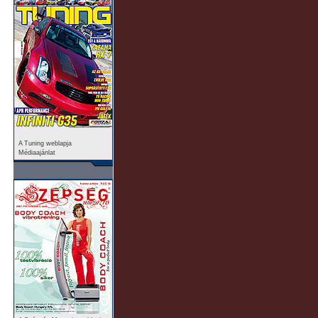
A Tuning weblapja
Médiaajánlat