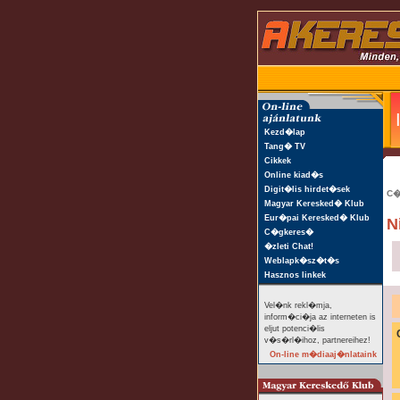
Kezd�lap
Tang� TV
Cikkek
Online kiad�s
Digit�lis hirdet�sek
C�
Magyar Keresked� Klub
Eur�pai Keresked� Klub
N
C�gkeres�
�zleti Chat!
Weblapk�sz�t�s
Hasznos linkek
Vel�nk rekl�mja,
inform�ci�ja az interneten is
eljut potenci�lis
v�s�rl�ihoz, partnereihez!
On-line m�diaaj�nlataink