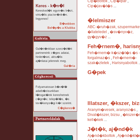
Cip�boltok
,
Cip�ipar
,
Keres - k�n�l
Cip�jav�t�s
...
Keresked�k egym�s k�zt,
virtu�lis piacter�nk�n.
Ingyenes!
�lelmiszer
B�vebben
ABC-�ruh�zak, szupermarke
Bel�p�s a Klubba
�llateledel
,
�sv�nyv�z,
gy�gyv�z
...
Feh�rnem�, harisn
Gal�ri�nkban szerz�d�tt
Feh�rnem�-k�sz�t�s �s -
partnereink c�ges adatai,
hirdet�sei, aktu�lis
forgalmaz�s
,
Feh�rnem�-
aj�nlatai jelennek meg.
szak�zletek
,
Harisnyaboltok
..
Gal�ria
G�pek
Folyamatosan b�v�l�
adatb�zisunkban
l�togat�ink kereshetnek
c�gn�v, telep�l�s, �s
Illatszer, �kszer, bi
tev�kenys�gi k�r szerint.
C�gkeres�
Aranym�vesek, aranyoz�s
,
Divat�kszer, bizsu
,
�kszer�s
kell�kek
...
J�t�k, aj�nd�k
Aj�nd�kboltok
,
Aj�nd�kt�r