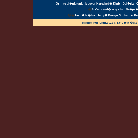
On-line aj�nlatunk
Magyar Keresked� Klub
Gal�ria
�
A Keresked� magazin
Sz�ps�
��
Tang� M�dia
Tang� Design Studio
A Ke
Minden jog fenntartva © Tang� M�dia 