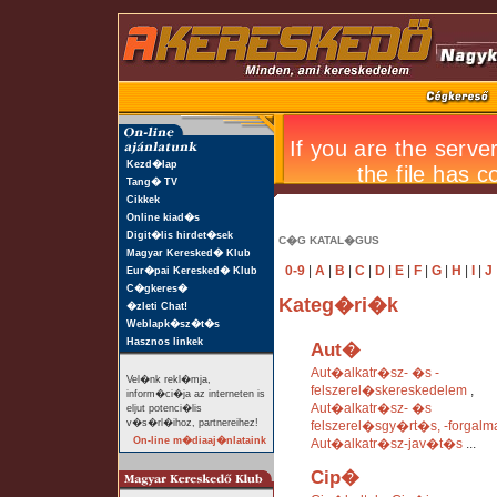
Kezd�lap
Tang� TV
Cikkek
Online kiad�s
Digit�lis hirdet�sek
C�G KATAL�GUS
Magyar Keresked� Klub
0-9
|
A
|
B
|
C
|
D
|
E
|
F
|
G
|
H
|
I
|
J
Eur�pai Keresked� Klub
C�gkeres�
Kateg�ri�k
�zleti Chat!
Weblapk�sz�t�s
Hasznos linkek
Aut�
Aut�alkatr�sz- �s -
Vel�nk rekl�mja,
felszerel�skereskedelem
,
inform�ci�ja az interneten is
Aut�alkatr�sz- �s
eljut potenci�lis
v�s�rl�ihoz, partnereihez!
felszerel�sgy�rt�s, -forgal
On-line m�diaaj�nlataink
Aut�alkatr�sz-jav�t�s
...
Cip�