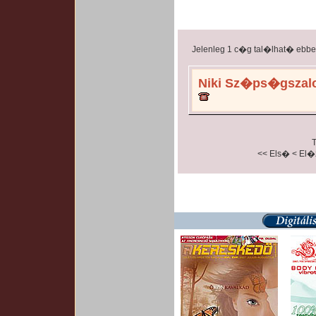
Jelenleg 1 c�g tal�lhat� ebb
Niki Sz�ps�gszal
T
<< Els�
< El