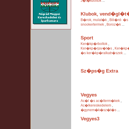
J�t�kboltok
...
Klubok, vend�gl�t
B�rok, mulat�k
,
Bili�rd- �s
snookertermek
,
Boroz�k
...
Sport
Ker�kp�rboltok
,
Ker�kp�rjav�t�s
,
Ker�kp
�s ker�kp�ralkatr�szek
...
Sz�ps�g Extra
Vegyes
Ac�l �s ac�lterm�kek
,
Ac�lkereskedelem
,
�gynem�k�sz�t�s
...
Vegyes3