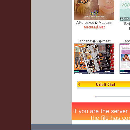
A Keresked� Magazin
Sz
Médiaajánlat
Lapozhat� v�ltozat:
Lapo