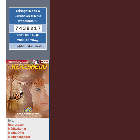
L�togat�sok a
Euronews M�dia
weboldalain:
7439217
2001.08.01-t�l
2008.10.20-ig.
tov�bbi r�szletek>
Info:
Impresszum
Médiaajánlat
Media Offer
Medienangebot