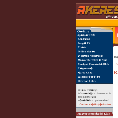
Kezd�lap
Tang� TV
Cikkek
Online kiad�s
Digit�lis hirdet�sek
C�
Magyar Keresked� Klub
0
Eur�pai Keresked� Klub
C�gkeres�
K
�zleti Chat!
Weblapk�sz�t�s
Hasznos linkek
Vel�nk rekl�mja,
inform�ci�ja az interneten is
eljut potenci�lis
v�s�rl�ihoz, partnereihez!
On-line m�diaaj�nlataink