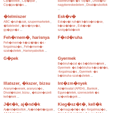
Cip�boltok
,
Cip�ipar
,
Balettruh�k �s -cip�k
,
Divat�ru-
Cip�jav�t�s
...
nagykereskedelem
,
Divat�ruboltok
...
�lelmiszer
Esk�v�
ABC-�ruh�zak, szupermarketek
,
Esk�v�i ruh�k k�lcs�nz�se,
�llateledel
,
�sv�nyv�z,
k�sz�t�se
,
Esk�v�i
gy�gyv�z
...
szolg�ltat�sok
Feh�rnem�, harisnya
F�rd�ruha
Feh�rnem�-k�sz�t�s �s -
forgalmaz�s
,
Feh�rnem�-
szak�zletek
,
Harisnyaboltok
...
G�pek
Gyermek
B�biruh�zat �s b�biterm�kek
,
Gyermek- �s b�biruha-k�sz�t�s,
-forgalmaz�s
,
Gyermek- �s
b�biruha-szak�zletek
...
Illatszer, �kszer, bizsu
Int�zm�nyek
Aranym�vesek, aranyoz�s
,
Ad�hivatal (APEH)
,
Bankok
,
Divat�kszer, bizsu
,
�kszer�szeti
Egyes�letek, szervezetek �s
kell�kek
...
sz�vets�gek
...
J�t�k, aj�nd�k
Kieg�sz�t�, kell�k
Aj�nd�kboltok
,
Aj�nd�kt�rgyak
,
C�rnagy�rt�s �s -forgalmaz�s
,