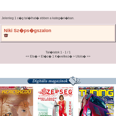
Jelenleg 1 c�g tal�lhat� ebben a kateg�ri�ban.
Niki Sz�ps�gszalon
Tal�latok 1 - 1 / 1
<< Els�
< El�z�
1
K�vetkez� >
Utols� >>