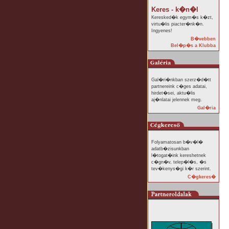
Keres - k�n�l
Keresked�k egym�s k�zt,
virtu�lis piacter�nk�n.
Ingyenes!
B�vebben
Bel�p�s a Klubba
Gal�ri�nkban szerz�d�tt
partnereink c�ges adatai,
hirdet�sei, aktu�lis
aj�nlatai jelennek meg.
Gal�ria
Folyamatosan b�v�l�
adatb�zisunkban
l�togat�ink kereshetnek
c�gn�v, telep�l�s, �s
tev�kenys�gi k�r szerint.
C�gkeres�