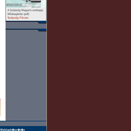
A Szépség Magazin weblapja
Médiaajánlat (
pdf
)
Szépség Fórum
Weblapk�sz�t�s