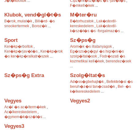
J�t�kboltok
...
Cipz�rk�sz�t�s �s -jav�t�s
,
F�mkell�kek
...
Klubok, vend�gl�t�s
M�ter�ru
B�rok, mulat�k
,
Bili�rd- �s
B�torhuzatok
,
Lak�stextil-
snookertermek
,
Boroz�k
...
kereskedelem
,
Lak�stextil-
k�sz�t�s �s -forgalmaz�s
...
Sport
Sz�ps�g
Ker�kp�rboltok
,
Arom�k �s illatanyagok
,
Ker�kp�rjav�t�s
,
Ker�kp�rok
Eg�szs�g�gyi �s higi�ni�s
�s ker�kp�ralkatr�szek
...
szolg�ltat�sok
,
Fodr�szati �s
kozmetikai kell�kek, berendez�sek
...
Sz�ps�g Extra
Szolg�ltat�s
Ad�ss�gbehajt�k
,
Befektet�si �s
beruh�z�si tan�csad�k
,
Bel- �s
k�lkereskedelem
...
Vegyes
Vegyes2
Ac�l �s ac�lterm�kek
,
Ac�lkereskedelem
,
�gynem�k�sz�t�s
...
Vegyes3