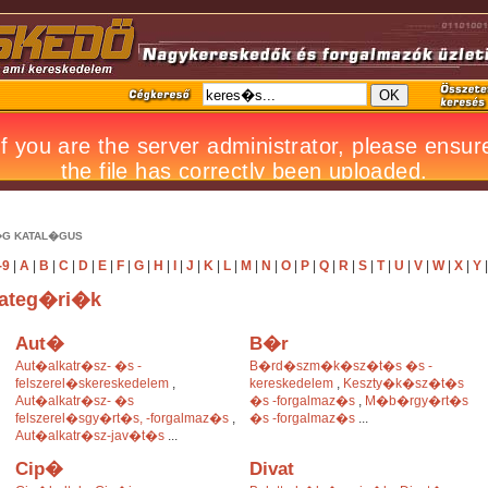
G KATAL�GUS
-9
|
A
|
B
|
C
|
D
|
E
|
F
|
G
|
H
|
I
|
J
|
K
|
L
|
M
|
N
|
O
|
P
|
Q
|
R
|
S
|
T
|
U
|
V
|
W
|
X
|
Y
ateg�ri�k
Aut�
B�r
Aut�alkatr�sz- �s -
B�rd�szm�k�sz�t�s �s -
felszerel�skereskedelem
,
kereskedelem
,
Keszty�k�sz�t�s
Aut�alkatr�sz- �s
�s -forgalmaz�s
,
M�b�rgy�rt�s
felszerel�sgy�rt�s, -forgalmaz�s
,
�s -forgalmaz�s
...
Aut�alkatr�sz-jav�t�s
...
Cip�
Divat