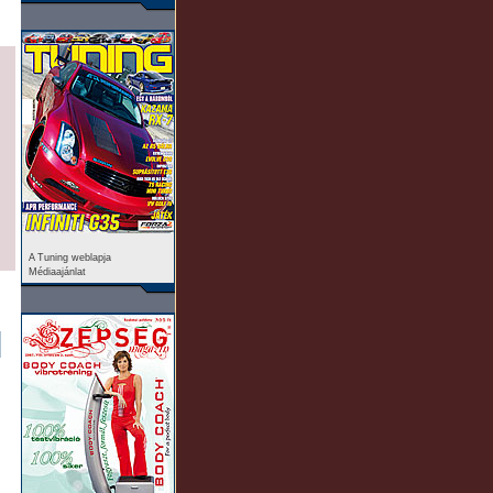
A Tuning weblapja
Médiaajánlat