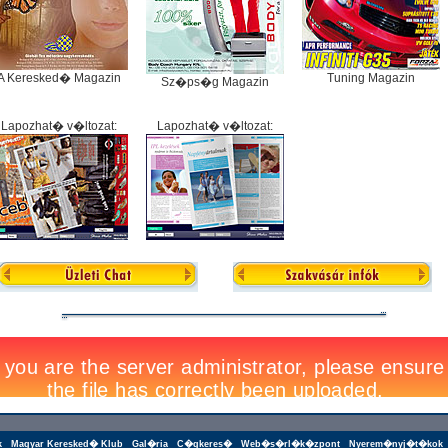
A Keresked� Magazin
Tuning Magazin
Sz�ps�g Magazin
Lapozhat� v�ltozat:
Lapozhat� v�ltozat:
k
Magyar Keresked� Klub
Gal�ria
C�gkeres�
Web�s�rl�k�zpont
Nyerem�nyj�t�kok