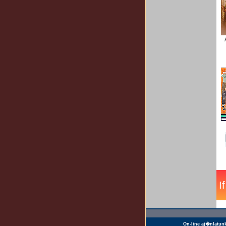
On-line aj�nlatun