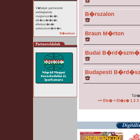
V�llaljuk partnereink
weblapjainak
B�rszalon
megtervez�s�t,
elk�sz�t�s�t,
elhelyez�s�t
webszerver�nk�n.
Braun M�rton
B�vebben
Budai B�rd�szm� 
Budapesti B�rd�s
Tal�
<< Els�
< El�z�
1
2
3