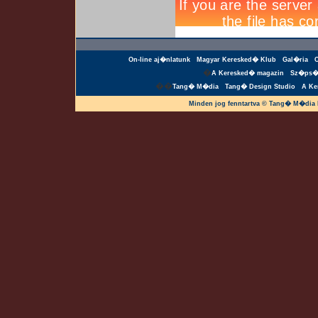
On-line aj�nlatunk
Magyar Keresked� Klub
Gal�ria
�
A Keresked� magazin
Sz�ps�
��
Tang� M�dia
Tang� Design Studio
A Ke
Minden jog fenntartva © Tang� M�dia 