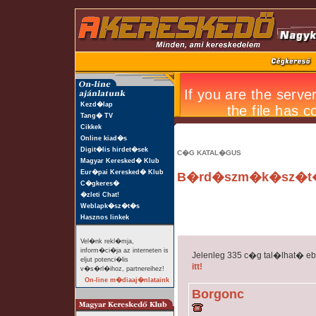
Kezd�lap
Tang� TV
Cikkek
Online kiad�s
Digit�lis hirdet�sek
C�G KATAL�GUS
Magyar Keresked� Klub
Eur�pai Keresked� Klub
B�rd�szm�k�sz�t�s
C�gkeres�
�zleti Chat!
Weblapk�sz�t�s
Hasznos linkek
Vel�nk rekl�mja,
inform�ci�ja az interneten is
Jelenleg 335 c�g tal�lhat� e
eljut potenci�lis
itt!
v�s�rl�ihoz, partnereihez!
On-line m�diaaj�nlataink
Borgonc