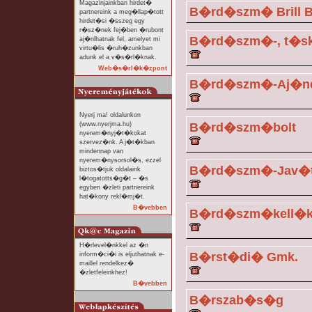
Magazinjainkban hirdet�
B�rd�szm� Brill B
partnereink a meg�llap�tott
hirdet�si �sszeg egy
r�sz�nek fej�ben �rubont
B�rd�szm�-, t�sk
aj�nlhatnak fel, amelyet mi
virtu�lis �ruh�zunkban
adunk el a v�s�rl�knak.
Web�s�rl�k�zpont
B�rd�szm�-Aj�n
Nyerj ma! oldalunkon
(www.nyerjma.hu)
B�rd�szm�bolt
nyerem�nyj�t�kokat
szervez�nk. A j�t�kban
mindennap van
nyerem�nysorsol�s, ezzel
B�rd�szm�-Jav�
biztos�tjuk oldalaink
l�togatotts�g�t – �s
egyben �zleti partnereink
hat�kony rekl�mj�t.
B�vebben
B�rd�szm�kell�k
H�rlevel�nkkel az �n
B�rst�di� Gmk.
inform�ci�i is eljuthatnak e-
maillel rendelkez�
�zletfeleinkhez!
B�vebben
B�rszab�s�g