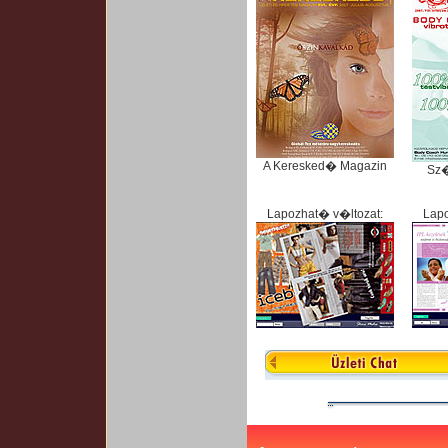
A Keresked� Magazin
Sz
Lapozhat� v�ltozat:
Lapo