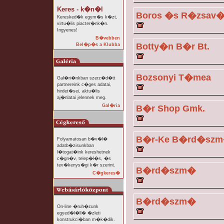
Keres - k�n�l
Boros �s R�zsav�l
Keresked�k egym�s k�zt,
virtu�lis piacter�nk�n.
Ingyenes!
B�vebben
Botty�n B�r Bt.
Bel�p�s a Klubba
Bozsonyi T�mea
Gal�ri�nkban szerz�d�tt
partnereink c�ges adatai,
hirdet�sei, aktu�lis
aj�nlatai jelennek meg.
Gal�ria
B�r Shop Gmk.
B�r-Ke B�rd�szm�
Folyamatosan b�v�l�
adatb�zisunkban
l�togat�ink kereshetnek
c�gn�v, telep�l�s, �s
tev�kenys�gi k�r szerint.
B�rd�szm�
C�gkeres�
B�rd�szm�
On-line �ruh�zunk
egyed�l�ll� �zleti
konstrukci�ban m�k�dik.