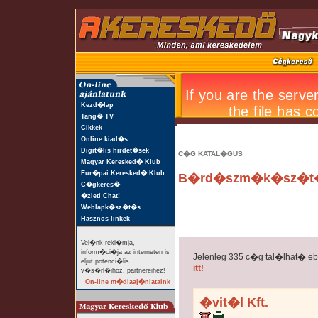
Kezd�lap
Tang� TV
Cikkek
Online kiad�s
Digit�lis hirdet�sek
C�G KATAL�GUS
Magyar Keresked� Klub
Eur�pai Keresked� Klub
B�rd�szm�k�sz�t�s
C�gkeres�
�zleti Chat!
Weblapk�sz�t�s
Hasznos linkek
Vel�nk rekl�mja,
inform�ci�ja az interneten is
Jelenleg 335 c�g tal�lhat� e
eljut potenci�lis
itt!
v�s�rl�ihoz, partnereihez!
On-line m�diaaj�nlataink
�vit�l Kft.