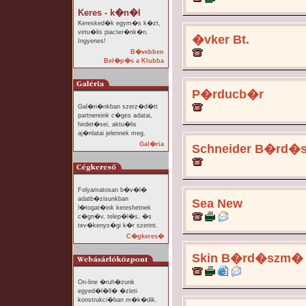
Keres - k�n�l
Keresked�k egym�s k�zt,
virtu�lis piacter�nk�n.
�vker Bt.
Ingyenes!
B�vebben
Bel�p�s a Klubba
P�rducb�r
Gal�ri�nkban szerz�d�tt
partnereink c�ges adatai,
hirdet�sei, aktu�lis
aj�nlatai jelennek meg.
Gal�ria
Schneider B�rd�
Folyamatosan b�v�l�
adatb�zisunkban
Sea New
l�togat�ink kereshetnek
c�gn�v, telep�l�s, �s
tev�kenys�gi k�r szerint.
C�gkeres�
Skin B�rd�szm� 
On-line �ruh�zunk
egyed�l�ll� �zleti
konstrukci�ban m�k�dik.