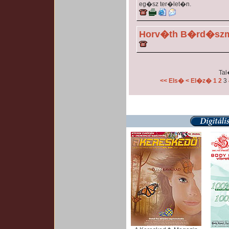
eg�sz ter�let�n.
Horv�th B�rd�s
Tal
<< Els�
< El�z�
1
2
3