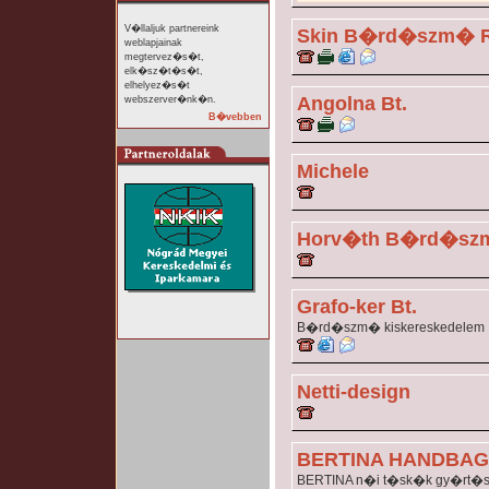
V�llaljuk partnereink
Skin B�rd�szm� 
weblapjainak
megtervez�s�t,
elk�sz�t�s�t,
elhelyez�s�t
Angolna Bt.
webszerver�nk�n.
B�vebben
Michele
Horv�th B�rd�s
Grafo-ker Bt.
B�rd�szm� kiskereskedelem
Netti-design
BERTINA HANDBAGS
BERTINA n�i t�sk�k gy�rt�sa