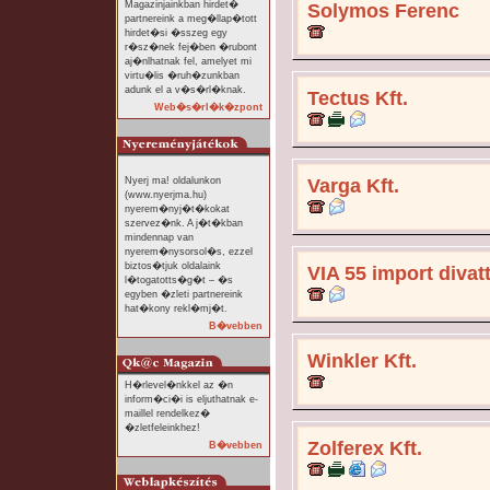
Magazinjainkban hirdet�
Solymos Ferenc
partnereink a meg�llap�tott
hirdet�si �sszeg egy
r�sz�nek fej�ben �rubont
aj�nlhatnak fel, amelyet mi
virtu�lis �ruh�zunkban
adunk el a v�s�rl�knak.
Tectus Kft.
Web�s�rl�k�zpont
Nyerj ma! oldalunkon
Varga Kft.
(www.nyerjma.hu)
nyerem�nyj�t�kokat
szervez�nk. A j�t�kban
mindennap van
nyerem�nysorsol�s, ezzel
biztos�tjuk oldalaink
VIA 55 import div
l�togatotts�g�t – �s
egyben �zleti partnereink
hat�kony rekl�mj�t.
B�vebben
Winkler Kft.
H�rlevel�nkkel az �n
inform�ci�i is eljuthatnak e-
maillel rendelkez�
�zletfeleinkhez!
Zolferex Kft.
B�vebben