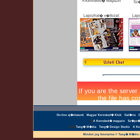
A Keresked� Magazin
Sz
Lapozhat� v�ltozat:
Lapo
On-line aj�nlatunk
Magyar Keresked� Klub
Gal�ria
�
A Keresked� magazin
Sz�ps�
��
Tang� M�dia
Tang� Design Studio
A Ke
Minden jog fenntartva © Tang� M�dia 