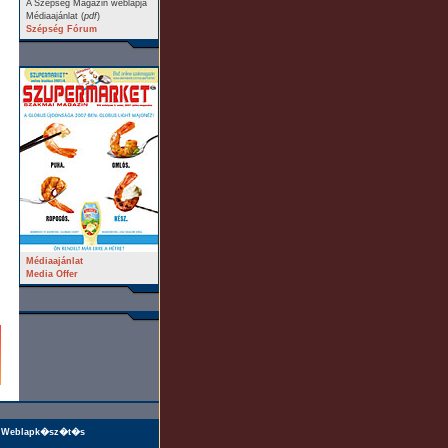
A Szépség Magazin weblapja
Médiaajánlat (
pdf
)
Szépség Fórum
Médiaajánlat
Media Offer
Weblapk�sz�t�s