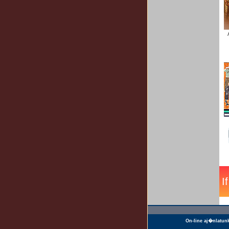
On-line aj�nlatun