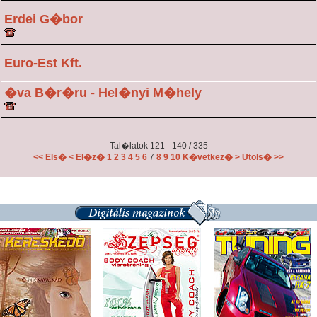
Erdei G�bor
Euro-Est Kft.
�va B�r�ru - Hel�nyi M�hely
Tal�latok 121 - 140 / 335
<< Els�
< El�z�
1
2
3
4
5
6
7
8
9
10
K�vetkez� >
Utols� >>