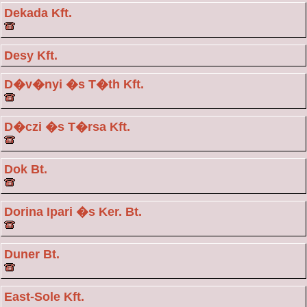
Dekada Kft.
Desy Kft.
D�v�nyi �s T�th Kft.
D�czi �s T�rsa Kft.
Dok Bt.
Dorina Ipari �s Ker. Bt.
Duner Bt.
East-Sole Kft.