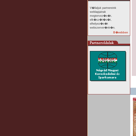
V�llaljuk partnereink
weblapjainak
megtervez�s�t,
elk�sz�t�s�t,
elhelyez�s�t
webszerver�nk�n.
B�vebben