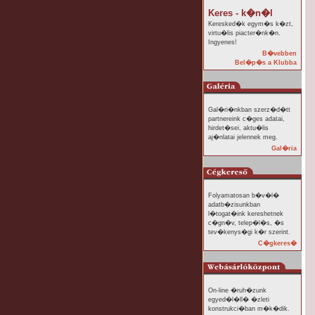
Keres - k�n�l
Keresked�k egym�s k�zt,
virtu�lis piacter�nk�n.
Ingyenes!
B�vebben
Bel�p�s a Klubba
Gal�ri�nkban szerz�d�tt
partnereink c�ges adatai,
hirdet�sei, aktu�lis
aj�nlatai jelennek meg.
Gal�ria
Folyamatosan b�v�l�
adatb�zisunkban
l�togat�ink kereshetnek
c�gn�v, telep�l�s, �s
tev�kenys�gi k�r szerint.
C�gkeres�
On-line �ruh�zunk
egyed�l�ll� �zleti
konstrukci�ban m�k�dik.