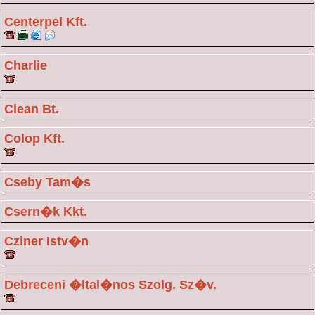
Centerpel Kft.
Charlie
Clean Bt.
Colop Kft.
Cseby Tam�s
Csern�k Kkt.
Cziner Istv�n
Debreceni �ltal�nos Szolg. Sz�v.