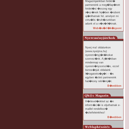
Magazinjainkban hirdet�
partnereink a meg�llap�tott
hirdet�si �sszeg egy
r�sz�nek fej�ben �rubont
aj�nlhatnak fel, amelyet mi
virtu�lis �ruh�zunkban
adunk el a v�s�rl�knak.
Web�s�rl�k�zpont
Nyerj ma! oldalunkon
(www.nyerjma.hu)
nyerem�nyj�t�kokat
szervez�nk. A j�t�kban
mindennap van
nyerem�nysorsol�s, ezzel
biztos�tjuk oldalaink
l�togatotts�g�t – �s
egyben �zleti partnereink
hat�kony rekl�mj�t.
B�vebben
H�rlevel�nkkel az �n
inform�ci�i is eljuthatnak e-
maillel rendelkez�
�zletfeleinkhez!
B�vebben