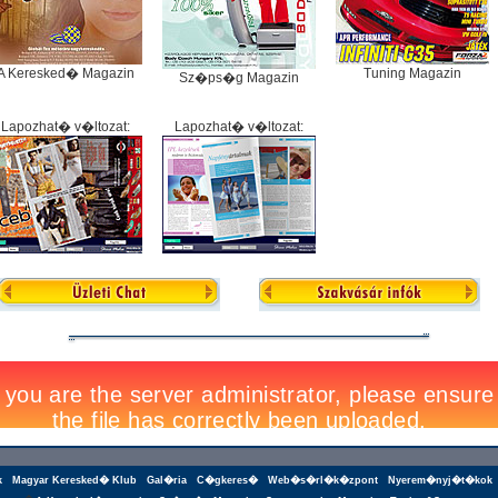
A Keresked� Magazin
Tuning Magazin
Sz�ps�g Magazin
Lapozhat� v�ltozat:
Lapozhat� v�ltozat:
k
Magyar Keresked� Klub
Gal�ria
C�gkeres�
Web�s�rl�k�zpont
Nyerem�nyj�t�kok