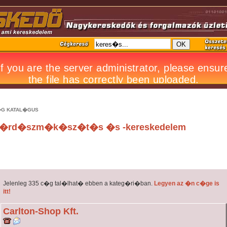
G KATAL�GUS
�rd�szm�k�sz�t�s �s -kereskedelem
Jelenleg 335 c�g tal�lhat� ebben a kateg�ri�ban.
Legyen az �n c�ge is
itt!
Carlton-Shop Kft.