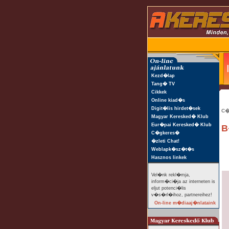
Kezd�lap
Tang� TV
Cikkek
Online kiad�s
Digit�lis hirdet�sek
C�
Magyar Keresked� Klub
Eur�pai Keresked� Klub
B
C�gkeres�
�zleti Chat!
Weblapk�sz�t�s
Hasznos linkek
Vel�nk rekl�mja,
inform�ci�ja az interneten is
eljut potenci�lis
v�s�rl�ihoz, partnereihez!
On-line m�diaaj�nlataink