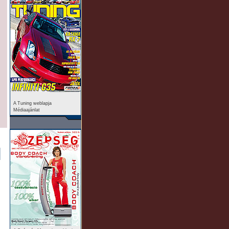
A Tuning weblapja
Médiaajánlat