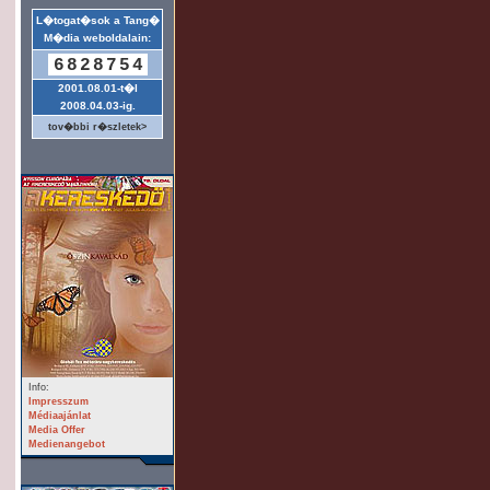
L�togat�sok a Tang�
M�dia weboldalain:
6828754
2001.08.01-t�l
2008.04.03-ig.
tov�bbi r�szletek>
Info:
Impresszum
Médiaajánlat
Media Offer
Medienangebot