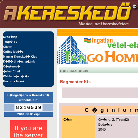
Kezd�lap
Tang� TV
Cikkek
Online kiad�s
Magyar Keresked� Klub
K�lf�ldi t�rslapjaink
C�gkeres�
C�G KATAL�GUS
�zleti Chat!
Weblapk�sz�t�s
Bagmaster Kft.
Hasznos linkek
L�togat�sok a Keresked�
weboldalain:
8216539
C�ginfor
2001.08.01-t�l
C�m:
Gy�r u. 2. (Trend2)
Buda�rs
2040