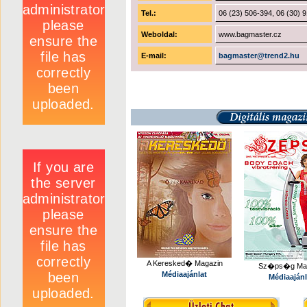
Tel.:
06 (23) 506-394, 06 (30) 
Weboldal:
www.bagmaster.cz
E-mail:
bagmaster@trend2.hu
A Keresked� Magazin
Sz�ps�g Mag
Médiaajánlat
Médiaajánl