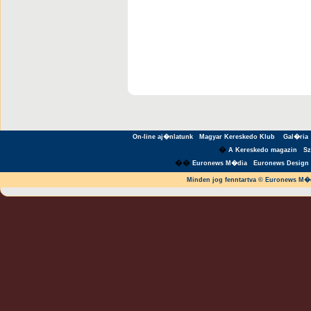
On-line aj�nlatunk
Magyar Kereskedo Klub
Gal�ria
�
A Kereskedo magazin
S
��
Euronews M�dia
Euronews Design 
Minden jog fenntartva © Euronews M�