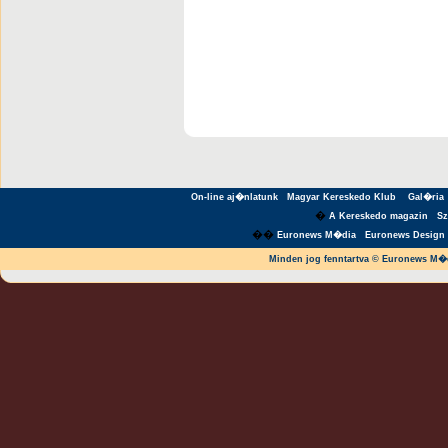
On-line aj�nlatunk
Magyar Kereskedo Klub
Gal�ria
�
A Kereskedo magazin
S
��
Euronews M�dia
Euronews Design 
Minden jog fenntartva © Euronews M�