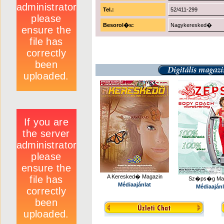
Tel.:
52/411-299
Besorol�s:
Nagykeresked�
A Keresked� Magazin
Sz�ps�g Mag
Médiaajánlat
Médiaajánl