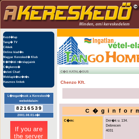
Kezd�lap
Tang� TV
Cikkek
Online kiad�s
Magyar Keresked� Klub
K�lf�ldi t�rslapjaink
C�gkeres�
C�G KATAL�GUS
�zleti Chat!
Weblapk�sz�t�s
Chenzo Kft.
Hasznos linkek
L�togat�sok a Keresked�
weboldalain:
8216539
C�ginfor
2001.08.01-t�l
C�m:
Der�k u. 134.
Debrecen
4031