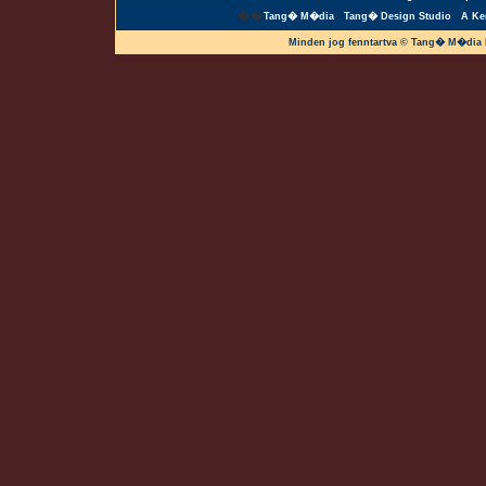
��
Tang� M�dia
Tang� Design Studio
A Ke
Minden jog fenntartva © Tang� M�dia 