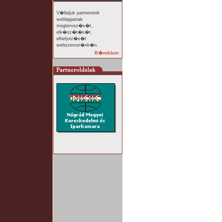
V�llaljuk partnereink
weblapjainak
megtervez�s�t,
elk�sz�t�s�t,
elhelyez�s�t
webszerver�nk�n.
B�vebben