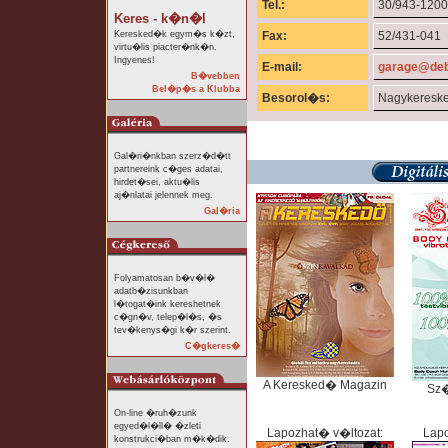
Tel.:
30/943-1200
Keres - k�n�l
Keresked�k egym�s k�zt,
Fax:
52/431-041
virtu�lis piacter�nk�n.
Ingyenes!
E-mail:
garage@de
B�vebben
Bel�p�s a Klubba
Besorol�s:
Nagykeresk
Gal�ri�nkban szerz�d�tt
partnereink c�ges adatai,
hirdet�sei, aktu�lis
aj�nlatai jelennek meg.
Gal�ria
Folyamatosan b�v�l�
adatb�zisunkban
l�togat�ink kereshetnek
c�gn�v, telep�l�s, �s
tev�kenys�gi k�r szerint.
C�gkeres�
A Keresked� Magazin
Sz
On-line �ruh�zunk
egyed�l�ll� �zleti
Lapozhat� v�ltozat:
Lapo
konstrukci�ban m�k�dik.