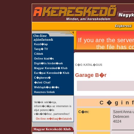
Kezd�lap
Tang� TV
Cikkek
Online kiad�s
Digit�lis hirdet�sek
C�G KATAL�GUS
Magyar Keresked� Klub
Eur�pai Keresked� Klub
Garage B�r
C�gkeres�
�zleti Chat!
Weblapk�sz�t�s
Hasznos linkek
C�gin
Vel�nk rekl�mja,
inform�ci�ja az interneten is
eljut potenci�lis
C�m:
Szent Anna u
v�s�rl�ihoz, partnereihez!
Debrecen
On-line m�diaaj�nlataink
4024