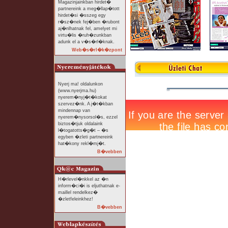
Magazinjainkban hirdet�
partnereink a meg�llap�tott
hirdet�si �sszeg egy
r�sz�nek fej�ben �rubont
aj�nlhatnak fel, amelyet mi
virtu�lis �ruh�zunkban
adunk el a v�s�rl�knak.
Web�s�rl�k�zpont
Nyerj ma! oldalunkon
(www.nyerjma.hu)
nyerem�nyj�t�kokat
szervez�nk. A j�t�kban
mindennap van
nyerem�nysorsol�s, ezzel
biztos�tjuk oldalaink
l�togatotts�g�t – �s
egyben �zleti partnereink
hat�kony rekl�mj�t.
B�vebben
H�rlevel�nkkel az �n
inform�ci�i is eljuthatnak e-
maillel rendelkez�
�zletfeleinkhez!
B�vebben