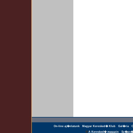
On-line aj�nlatunk
Magyar Keresked� Klub
Gal�ria
�
A Keresked� magazin
Sz�ps�