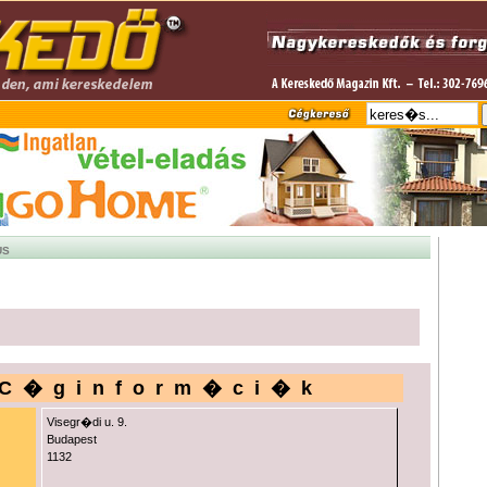
US
C�ginform�ci�k
Visegr�di u. 9.
Budapest
1132