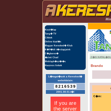
Kezd�lap
Tang� TV
Cikkek
Online kiad�s
Magyar Keresked� Klub
K�lf�ldi t�rslapjaink
C�gkeres�
C�G KATAL�G
�zleti Chat!
Weblapk�sz�t�s
Brando
Hasznos linkek
L�togat�sok a Keresked�
weboldalain:
8216539
2001.08.01-t�l
C�m: