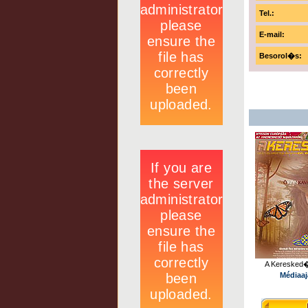
Tel.:
E-mail:
Besorol�s:
A Keresked
Médiaaj