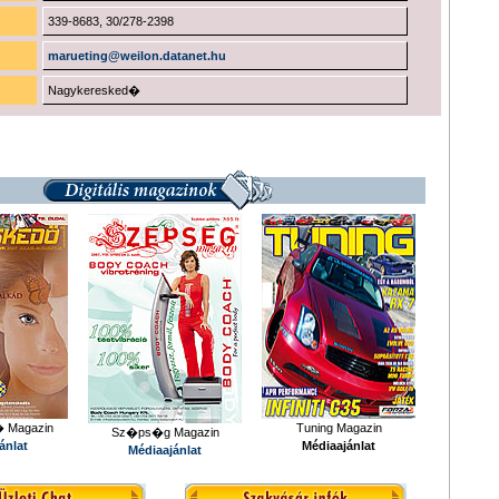
339-8683, 30/278-2398
marueting@weilon.datanet.hu
Nagykeresked�
� Magazin
Tuning Magazin
Sz�ps�g Magazin
ánlat
Médiaajánlat
Médiaajánlat