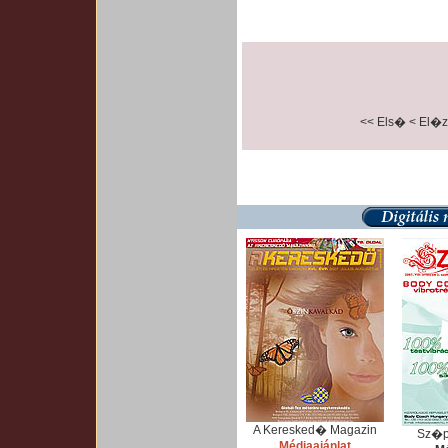
<< Els�
< El�
A Keresked� Magazin
Sz�p
Médiaajánlat