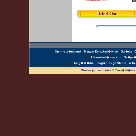
Mé
On-line aj�nlatunk
Magyar Keresked� Klub
Gal�ria
�
A Keresked� magazin
Sz�ps�
��
Tang� M�dia
Tang� Design Studio
A Ke
Minden jog fenntartva © Tang� M�dia 