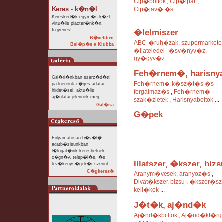
Cip�boltok
,
Cip�ipar
,
Keres - k�n�l
Cip�jav�t�s
...
Keresked�k egym�s k�zt,
virtu�lis piacter�nk�n.
Ingyenes!
�lelmiszer
B�vebben
ABC-�ruh�zak, szupermarkete
Bel�p�s a Klubba
�llateledel
,
�sv�nyv�z,
gy�gyv�z
...
Feh�rnem�, harisny
Gal�ri�nkban szerz�d�tt
Feh�rnem�-k�sz�t�s �s -
partnereink c�ges adatai,
hirdet�sei, aktu�lis
forgalmaz�s
,
Feh�rnem�-
aj�nlatai jelennek meg.
szak�zletek
,
Harisnyaboltok
...
Gal�ria
G�pek
Folyamatosan b�v�l�
adatb�zisunkban
l�togat�ink kereshetnek
c�gn�v, telep�l�s, �s
Illatszer, �kszer, bizs
tev�kenys�gi k�r szerint.
C�gkeres�
Aranym�vesek, aranyoz�s
,
Divat�kszer, bizsu
,
�kszer�sze
kell�kek
...
J�t�k, aj�nd�k
Aj�nd�kboltok
,
Aj�nd�kt�rg