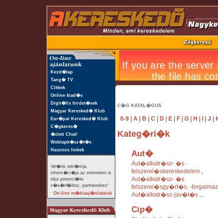
Kezd�lap
Tang� TV
Cikkek
Online kiad�s
Digit�lis hirdet�sek
C�G KATAL�GUS
Magyar Keresked� Klub
0-9
|
A
|
B
|
C
|
D
|
E
|
F
|
G
|
H
|
I
|
J
|
Eur�pai Keresked� Klub
C�gkeres�
Kateg�ri�k
�zleti Chat!
Weblapk�sz�t�s
Hasznos linkek
Aut�
Aut�alkatr�sz- �s -
Vel�nk rekl�mja,
felszerel�skereskedelem
,
inform�ci�ja az interneten is
Aut�alkatr�sz- �s
eljut potenci�lis
v�s�rl�ihoz, partnereihez!
felszerel�sgy�rt�s, -forgalma
On-line m�diaaj�nlataink
Aut�alkatr�sz-jav�t�s
...
Cip�