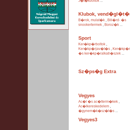
J�t�kboltok
...
Klubok, vend�gl�t�
B�rok, mulat�k
,
Bili�rd- �s
snookertermek
,
Boroz�k
...
Sport
Ker�kp�rboltok
,
Ker�kp�rjav�t�s
,
Ker�kp�r
�s ker�kp�ralkatr�szek
...
Sz�ps�g Extra
Vegyes
Ac�l �s ac�lterm�kek
,
Ac�lkereskedelem
,
�gynem�k�sz�t�s
...
Vegyes3