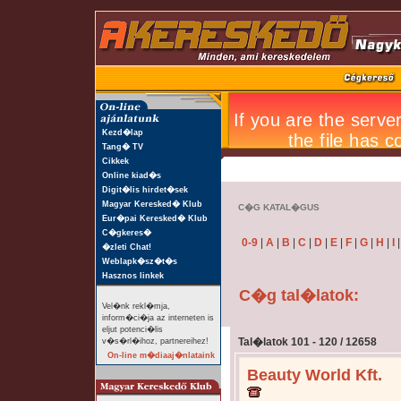
Kezd�lap
Tang� TV
Cikkek
Online kiad�s
Digit�lis hirdet�sek
Magyar Keresked� Klub
C�G KATAL�GUS
Eur�pai Keresked� Klub
C�gkeres�
0-9
|
A
|
B
|
C
|
D
|
E
|
F
|
G
|
H
|
I
�zleti Chat!
Weblapk�sz�t�s
Hasznos linkek
C�g tal�latok:
Vel�nk rekl�mja,
inform�ci�ja az interneten is
eljut potenci�lis
Tal�latok 101 - 120 / 12658
v�s�rl�ihoz, partnereihez!
On-line m�diaaj�nlataink
Beauty World Kft.