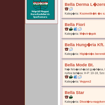
Bella Derma L�zer
Kateg�ria:
Kozmetik�k �s s
Bella Fiori
Kateg�ria:
M�vir�gok
Bella Hung�ria Kft.
Kateg�ria:
Higi�ni�s beren
Bella Mode Bt.
N�i fels�ruh�zat gy�rt�sa, k
nyitva tart�sa: H-P: 10-18, Szo
Kateg�ria:
Vegyes2
Bella Star
Kateg�ria:
Divat�ru-nagyker