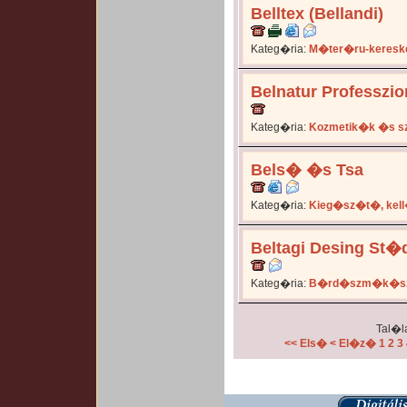
Belltex (Bellandi)
Kateg�ria:
M�ter�ru-keresk
Belnatur Professzi
Kateg�ria:
Kozmetik�k �s s
Bels� �s Tsa
Kateg�ria:
Kieg�sz�t�, kel
Beltagi Desing St�
Kateg�ria:
B�rd�szm�k�sz�
Tal�la
<< Els�
< El�z�
1
2
3