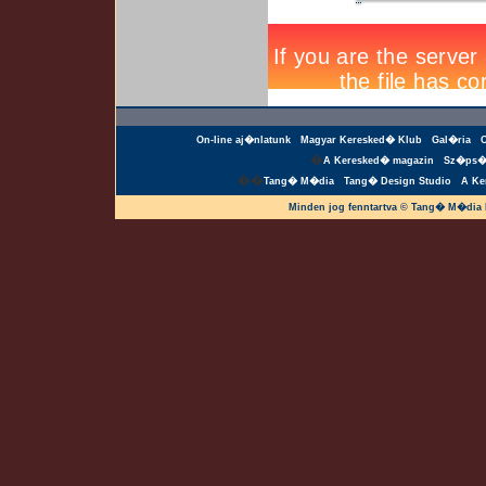
On-line aj�nlatunk
Magyar Keresked� Klub
Gal�ria
�
A Keresked� magazin
Sz�ps�
��
Tang� M�dia
Tang� Design Studio
A Ke
Minden jog fenntartva © Tang� M�dia 