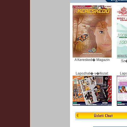
A Keresked� Magazin
Sz
Lapozhat� v�ltozat:
Lapo