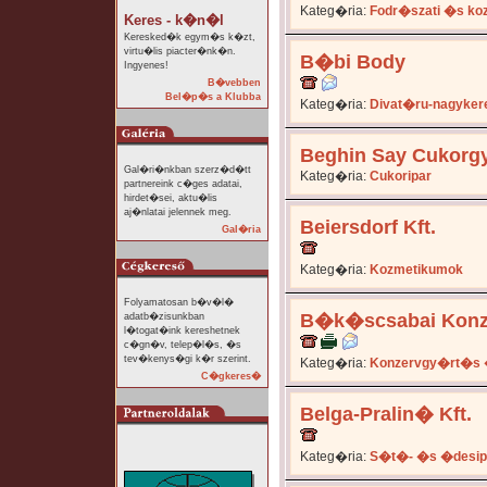
Kateg�ria:
Fodr�szati �s ko
Keres - k�n�l
Keresked�k egym�s k�zt,
virtu�lis piacter�nk�n.
B�bi Body
Ingyenes!
B�vebben
Bel�p�s a Klubba
Kateg�ria:
Divat�ru-nagyker
Beghin Say Cukorg
Gal�ri�nkban szerz�d�tt
Kateg�ria:
Cukoripar
partnereink c�ges adatai,
hirdet�sei, aktu�lis
aj�nlatai jelennek meg.
Beiersdorf Kft.
Gal�ria
Kateg�ria:
Kozmetikumok
Folyamatosan b�v�l�
B�k�scsabai Konz
adatb�zisunkban
l�togat�ink kereshetnek
c�gn�v, telep�l�s, �s
tev�kenys�gi k�r szerint.
Kateg�ria:
Konzervgy�rt�s 
C�gkeres�
Belga-Pralin� Kft.
Kateg�ria:
S�t�- �s �desip