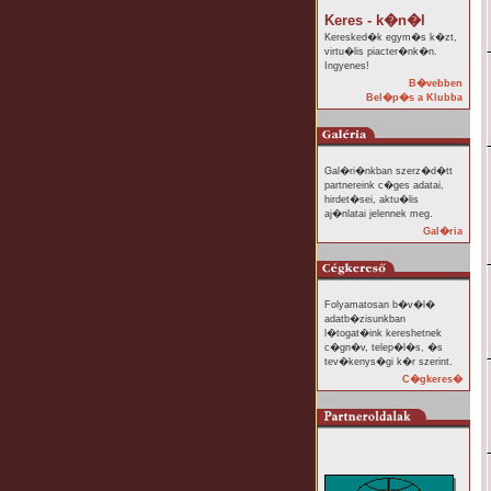
Keres - k�n�l
Keresked�k egym�s k�zt,
virtu�lis piacter�nk�n.
Ingyenes!
B�vebben
Bel�p�s a Klubba
Gal�ri�nkban szerz�d�tt
partnereink c�ges adatai,
hirdet�sei, aktu�lis
aj�nlatai jelennek meg.
Gal�ria
Folyamatosan b�v�l�
adatb�zisunkban
l�togat�ink kereshetnek
c�gn�v, telep�l�s, �s
tev�kenys�gi k�r szerint.
C�gkeres�