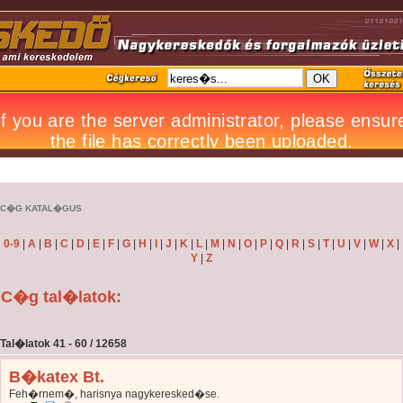
C�G KATAL�GUS
0-9
|
A
|
B
|
C
|
D
|
E
|
F
|
G
|
H
|
I
|
J
|
K
|
L
|
M
|
N
|
O
|
P
|
Q
|
R
|
S
|
T
|
U
|
V
|
W
|
X
|
Y
|
Z
C�g tal�latok:
Tal�latok 41 - 60 / 12658
B�katex Bt.
Feh�rnem�, harisnya nagykeresked�se.