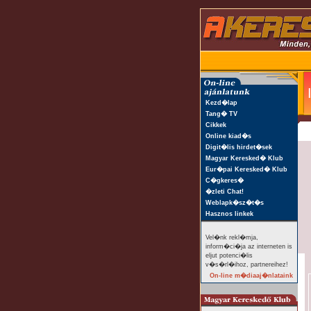
Kezd�lap
Tang� TV
Cikkek
Online kiad�s
Digit�lis hirdet�sek
Magyar Keresked� Klub
Eur�pai Keresked� Klub
C�gkeres�
�zleti Chat!
Weblapk�sz�t�s
Hasznos linkek
Vel�nk rekl�mja,
inform�ci�ja az interneten is
eljut potenci�lis
v�s�rl�ihoz, partnereihez!
On-line m�diaaj�nlataink