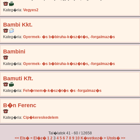
Kateg�ria:
Vegyes2
Bambi Kkt.
Kateg�ria:
Gyermek- �s b�biruha-k�sz�t�s, -forgalmaz�s
Bambini
Kateg�ria:
Gyermek- �s b�biruha-k�sz�t�s, -forgalmaz�s
Bamuti Kft.
Kateg�ria:
Feh�rnem�-k�sz�t�s �s -forgalmaz�s
B�n Ferenc
Kateg�ria:
Cip�kereskedelem
Tal�latok 41 - 60 / 12658
<< Els�
< El�z�
1
2
3
4
5
6
7
8
9
10
K�vetkez� >
Utols� >>