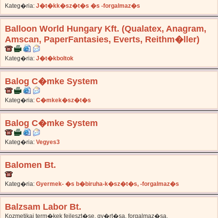
Kateg�ria:
J�t�kk�sz�t�s �s -forgalmaz�s
Balloon World Hungary Kft. (Qualatex, Anagram,
Amscan, PaperFantasies, Everts, Reithm�ller)
Kateg�ria:
J�t�kboltok
Balog C�mke System
Kateg�ria:
C�mkek�sz�t�s
Balog C�mke System
Kateg�ria:
Vegyes3
Balomen Bt.
Kateg�ria:
Gyermek- �s b�biruha-k�sz�t�s, -forgalmaz�s
Balzsam Labor Bt.
Kozmetikai term�kek fejleszt�se, gy�rt�sa, forgalmaz�sa.