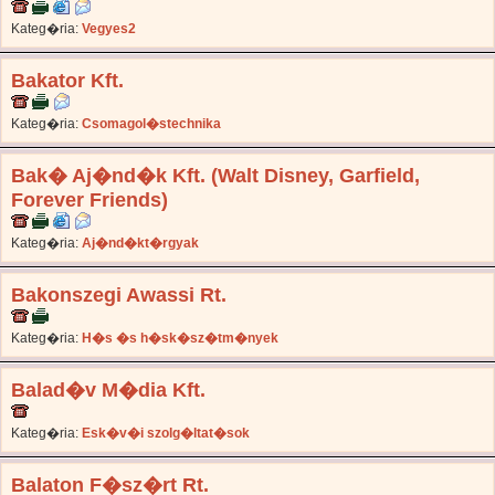
Kateg�ria:
Vegyes2
Bakator Kft.
Kateg�ria:
Csomagol�stechnika
Bak� Aj�nd�k Kft. (Walt Disney, Garfield,
Forever Friends)
Kateg�ria:
Aj�nd�kt�rgyak
Bakonszegi Awassi Rt.
Kateg�ria:
H�s �s h�sk�sz�tm�nyek
Balad�v M�dia Kft.
Kateg�ria:
Esk�v�i szolg�ltat�sok
Balaton F�sz�rt Rt.