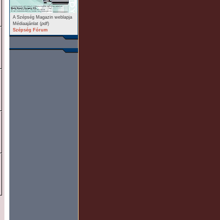
A Szépség Magazin weblapja
Médiaajánlat (
pdf
)
Szépség Fórum