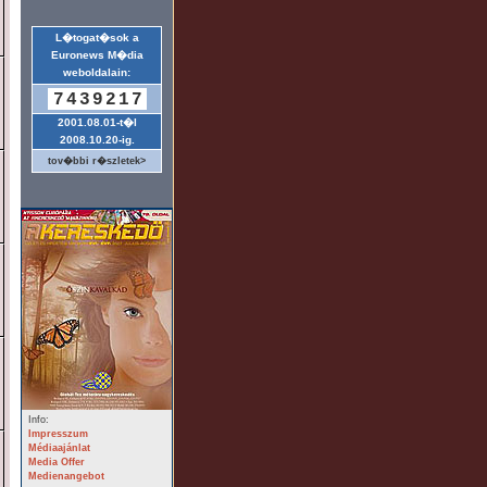
L�togat�sok a
Euronews M�dia
weboldalain:
7439217
2001.08.01-t�l
2008.10.20-ig.
tov�bbi r�szletek>
Info:
Impresszum
Médiaajánlat
Media Offer
Medienangebot