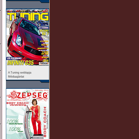
A Tuning weblapja
Médiaajánlat