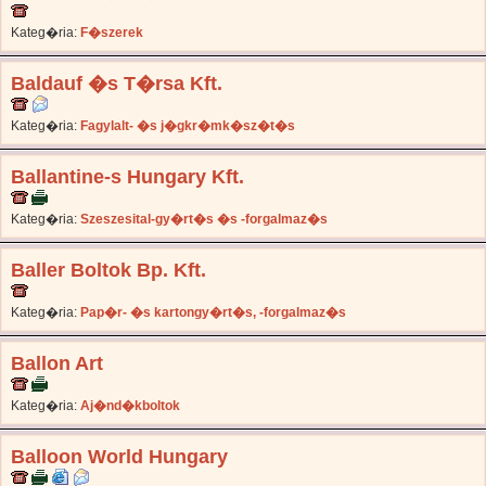
Kateg�ria:
F�szerek
Baldauf �s T�rsa Kft.
Kateg�ria:
Fagylalt- �s j�gkr�mk�sz�t�s
Ballantine-s Hungary Kft.
Kateg�ria:
Szeszesital-gy�rt�s �s -forgalmaz�s
Baller Boltok Bp. Kft.
Kateg�ria:
Pap�r- �s kartongy�rt�s, -forgalmaz�s
Ballon Art
Kateg�ria:
Aj�nd�kboltok
Balloon World Hungary