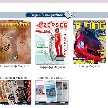
A Keresked� Magazin
Tuning Magazin
Sz�ps�g Magazin
Lapozhat� v�ltozat:
Lapozhat� v�ltozat: