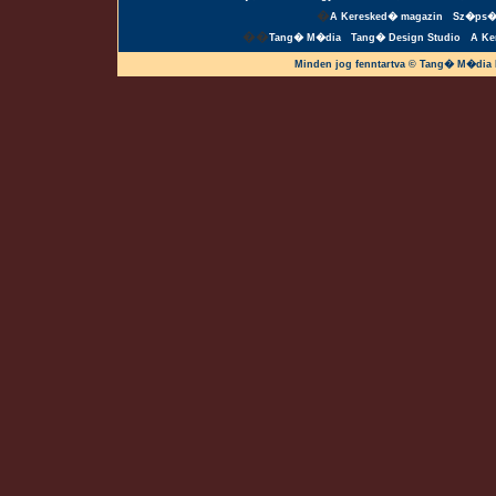
�
A Keresked� magazin
Sz�ps�
��
Tang� M�dia
Tang� Design Studio
A Ke
Minden jog fenntartva © Tang� M�dia 