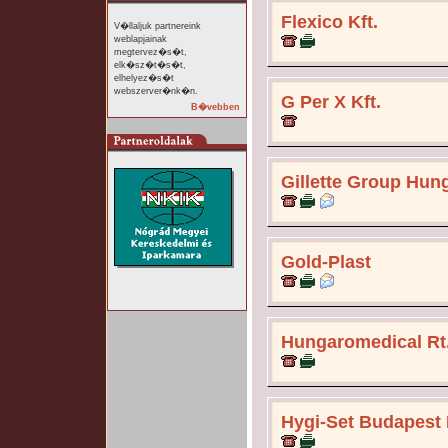
Flexico Kft.
V�llaljuk partnereink
weblapjainak
megtervez�s�t,
elk�sz�t�s�t,
elhelyez�s�t
webszerver�nk�n.
G Per X Kft.
B�vebben
Gillette Group Hun
Gold-Plast
Hungaromedical Rt
Hygi-Set Budapest 