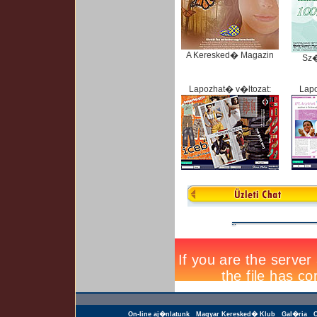
A Keresked� Magazin
Sz
Lapozhat� v�ltozat:
Lapo
On-line aj�nlatunk
Magyar Keresked� Klub
Gal�ria