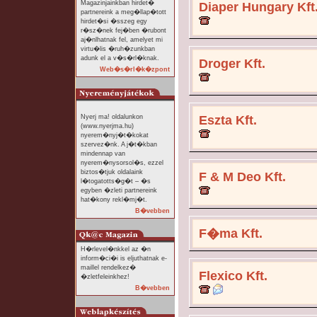
Magazinjainkban hirdet�
Diaper Hungary Kft
partnereink a meg�llap�tott
hirdet�si �sszeg egy
r�sz�nek fej�ben �rubont
aj�nlhatnak fel, amelyet mi
virtu�lis �ruh�zunkban
adunk el a v�s�rl�knak.
Droger Kft.
Web�s�rl�k�zpont
Nyerj ma! oldalunkon
Eszta Kft.
(www.nyerjma.hu)
nyerem�nyj�t�kokat
szervez�nk. A j�t�kban
mindennap van
nyerem�nysorsol�s, ezzel
biztos�tjuk oldalaink
F & M Deo Kft.
l�togatotts�g�t – �s
egyben �zleti partnereink
hat�kony rekl�mj�t.
B�vebben
F�ma Kft.
H�rlevel�nkkel az �n
inform�ci�i is eljuthatnak e-
maillel rendelkez�
Flexico Kft.
�zletfeleinkhez!
B�vebben