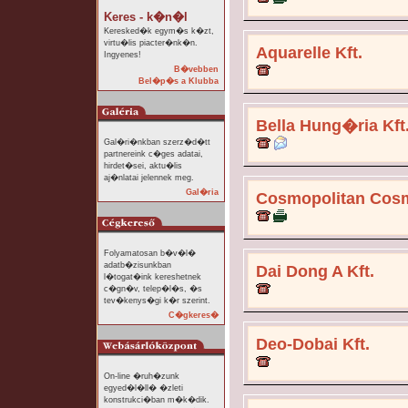
Keres - k�n�l
Keresked�k egym�s k�zt,
virtu�lis piacter�nk�n.
Aquarelle Kft.
Ingyenes!
B�vebben
Bel�p�s a Klubba
Bella Hung�ria Kft
Gal�ri�nkban szerz�d�tt
partnereink c�ges adatai,
hirdet�sei, aktu�lis
aj�nlatai jelennek meg.
Gal�ria
Cosmopolitan Cosme
Folyamatosan b�v�l�
adatb�zisunkban
Dai Dong A Kft.
l�togat�ink kereshetnek
c�gn�v, telep�l�s, �s
tev�kenys�gi k�r szerint.
C�gkeres�
Deo-Dobai Kft.
On-line �ruh�zunk
egyed�l�ll� �zleti
konstrukci�ban m�k�dik.