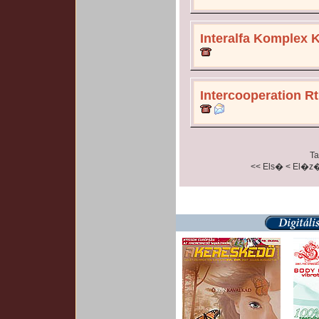
Interalfa Komplex K
Intercooperation Rt
Ta
<< Els�
< El�z