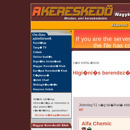
Kezd�lap
Tang� TV
Cikkek
Online kiad�s
Digit�lis hirdet�sek
C�G KATAL�GUS
Magyar Keresked� Klub
Eur�pai Keresked� Klub
Higi�ni�s berendez
C�gkeres�
�zleti Chat!
Weblapk�sz�t�s
Hasznos linkek
Vel�nk rekl�mja,
inform�ci�ja az interneten is
Jelenleg 51 c�g tal�lhat� eb
eljut potenci�lis
itt!
v�s�rl�ihoz, partnereihez!
On-line m�diaaj�nlataink
Alfa Chemic