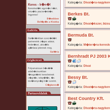
Kateg�ria:
Divat�ru-nagyker
Keres - k�n�l
Keresked�k egym�s k�zt,
virtu�lis piacter�nk�n.
Berkes Bt.
Ingyenes!
B�vebben
Bel�p�s a Klubba
Kateg�ria:
Divat�kszer, bizs
Bermuda Bt.
Gal�ri�nkban szerz�d�tt
partnereink c�ges adatai,
Kateg�ria:
M�ter�ru-keresk
hirdet�sei, aktu�lis
aj�nlatai jelennek meg.
Gal�ria
Bernhradt PJ 2003 K
Kateg�ria:
Divat
Folyamatosan b�v�l�
adatb�zisunkban
l�togat�ink kereshetnek
Bessy Bt.
c�gn�v, telep�l�s, �s
tev�kenys�gi k�r szerint.
C�gkeres�
Kateg�ria:
Divat�ru-nagyker
Best Country Kft.
Kateg�ria:
Divat�ru-nagyker