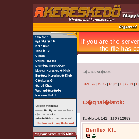
Kezd�lap
Tang� TV
Cikkek
Online kiad�s
Digit�lis hirdet�sek
Magyar Keresked� Klub
C�G KATAL�GUS
Eur�pai Keresked� Klub
C�gkeres�
0-9
|
A
|
B
|
C
|
D
|
E
|
F
|
G
|
H
|
I
�zleti Chat!
Weblapk�sz�t�s
Hasznos linkek
C�g tal�latok:
Vel�nk rekl�mja,
inform�ci�ja az interneten is
eljut potenci�lis
Tal�latok 141 - 160 / 12658
v�s�rl�ihoz, partnereihez!
On-line m�diaaj�nlataink
Berillex Kft.