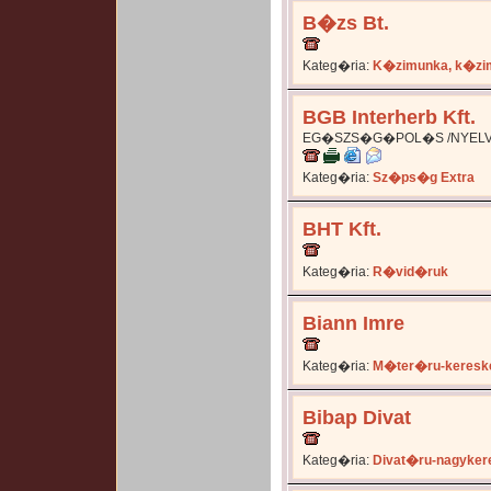
B�zs Bt.
Kateg�ria:
K�zimunka, k�zi
BGB Interherb Kft.
EG�SZS�G�POL�S /NYELV A
Kateg�ria:
Sz�ps�g Extra
BHT Kft.
Kateg�ria:
R�vid�ruk
Biann Imre
Kateg�ria:
M�ter�ru-keresk
Bibap Divat
Kateg�ria:
Divat�ru-nagyker