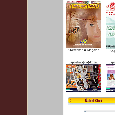
A Keresked� Magazin
Sz
Lapozhat� v�ltozat:
Lapo