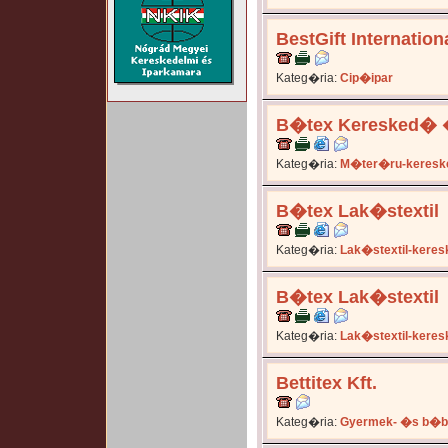
BestGift Internationa
Kateg�ria:
Cip�ipar
B�tex Keresked� �s
Kateg�ria:
M�ter�ru-keresk
B�tex Lak�stextil
Kateg�ria:
Lak�stextil-kere
B�tex Lak�stextil
Kateg�ria:
Lak�stextil-kere
Bettitex Kft.
Kateg�ria:
Gyermek- �s b�b