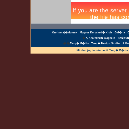
On-line aj�nlatunk
Magyar Keresked� Klub
Gal�ria
�
A Keresked� magazin
Sz�ps�
��
Tang� M�dia
Tang� Design Studio
A Ke
Minden jog fenntartva © Tang� M�dia 