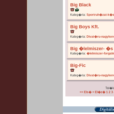
Big Black
Kateg�ria:
Sportruh�zat-k�
Big Boys Kft.
Kateg�ria:
Divat�ru-nagyker
Big �lelmiszer- �s
Kateg�ria:
�lelmiszer-forga
Big-Fic
Kateg�ria:
Divat�ru-nagyker
Tal�la
<< Els�
< El�z�
1
2
3