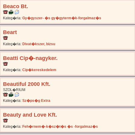
Beaco Bt.
Kateg�ria:
Gy�gyszer- �s gy�gyterm�k-forgalmaz�s
Beart
Kateg�ria:
Divat�kszer, bizsu
Beatti Cip�-nagyker.
Kateg�ria:
Cip�kereskedelem
Beautiful 2000 Kft.
SZOL�RIUM
Kateg�ria:
Sz�ps�g Extra
Beauty and Love Kft.
Kateg�ria:
Feh�rnem�-k�sz�t�s �s -forgalmaz�s