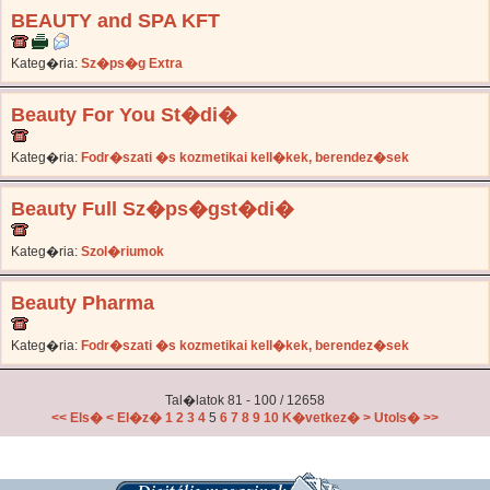
BEAUTY and SPA KFT
Kateg�ria:
Sz�ps�g Extra
Beauty For You St�di�
Kateg�ria:
Fodr�szati �s kozmetikai kell�kek, berendez�sek
Beauty Full Sz�ps�gst�di�
Kateg�ria:
Szol�riumok
Beauty Pharma
Kateg�ria:
Fodr�szati �s kozmetikai kell�kek, berendez�sek
Tal�latok 81 - 100 / 12658
<< Els�
< El�z�
1
2
3
4
5
6
7
8
9
10
K�vetkez� >
Utols� >>