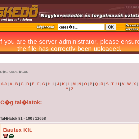
C�G KATAL�GUS
0-9
|
A
|
B
|
C
|
D
|
E
|
F
|
G
|
H
|
I
|
J
|
K
|
L
|
M
|
N
|
O
|
P
|
Q
|
R
|
S
|
T
|
U
|
V
|
W
|
X
|
Y
|
Z
C�g tal�latok:
Tal�latok 81 - 100 / 12658
Bautex Kft.