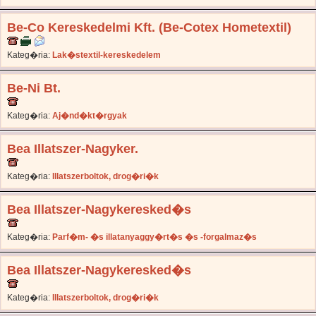
Be-Co Kereskedelmi Kft. (Be-Cotex Hometextil)
Kateg�ria:
Lak�stextil-kereskedelem
Be-Ni Bt.
Kateg�ria:
Aj�nd�kt�rgyak
Bea Illatszer-Nagyker.
Kateg�ria:
Illatszerboltok, drog�ri�k
Bea Illatszer-Nagykeresked�s
Kateg�ria:
Parf�m- �s illatanyaggy�rt�s �s -forgalmaz�s
Bea Illatszer-Nagykeresked�s
Kateg�ria:
Illatszerboltok, drog�ri�k