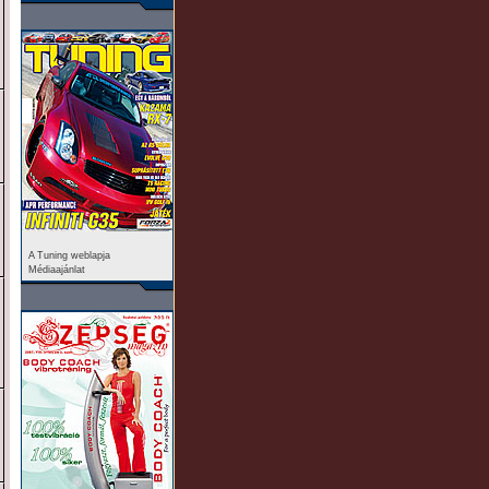
A Tuning weblapja
Médiaajánlat