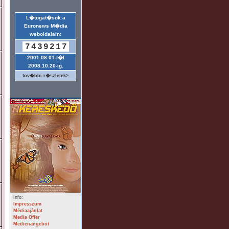
L�togat�sok a
Euronews M�dia
weboldalain:
7439217
2001.08.01-t�l
2008.10.20-ig.
tov�bbi r�szletek>
Info:
Impresszum
Médiaajánlat
Media Offer
Medienangebot