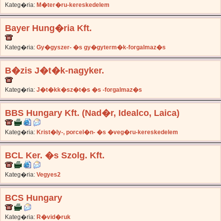
Kateg�ria:
M�ter�ru-kereskedelem
Bayer Hung�ria Kft.
Kateg�ria:
Gy�gyszer- �s gy�gyterm�k-forgalmaz�s
B�zis J�t�k-nagyker.
Kateg�ria:
J�t�kk�sz�t�s �s -forgalmaz�s
BBS Hungary Kft. (Nad�r, Idealco, Laica)
Kateg�ria:
Krist�ly-, porcel�n- �s �veg�ru-kereskedelem
BCL Ker. �s Szolg. Kft.
Kateg�ria:
Vegyes2
BCS Hungary
Kateg�ria:
R�vid�ruk