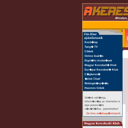
Kezd�lap
Tang� TV
Cikkek
Online kiad�s
Digit�lis hirdet�sek
Magyar Keresked� Klub
Eur�pai Keresked� Klub
C�gkeres�
�zleti Chat!
Weblapk�sz�t�s
Hasznos linkek
Vel�nk rekl�mja,
inform�ci�ja az interneten is
eljut potenci�lis
v�s�rl�ihoz, partnereihez!
On-line m�diaaj�nlataink