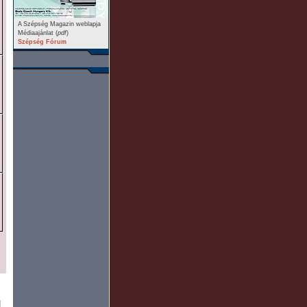
A Szépség Magazin weblapja
Médiaajánlat (
pdf
)
Szépség Fórum