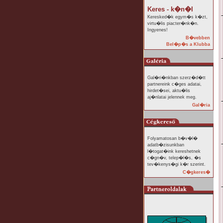
Keres - k�n�l
Keresked�k egym�s k�zt,
virtu�lis piacter�nk�n.
Ingyenes!
B�vebben
Bel�p�s a Klubba
Gal�ri�nkban szerz�d�tt
partnereink c�ges adatai,
hirdet�sei, aktu�lis
aj�nlatai jelennek meg.
Gal�ria
Folyamatosan b�v�l�
adatb�zisunkban
l�togat�ink kereshetnek
c�gn�v, telep�l�s, �s
tev�kenys�gi k�r szerint.
C�gkeres�