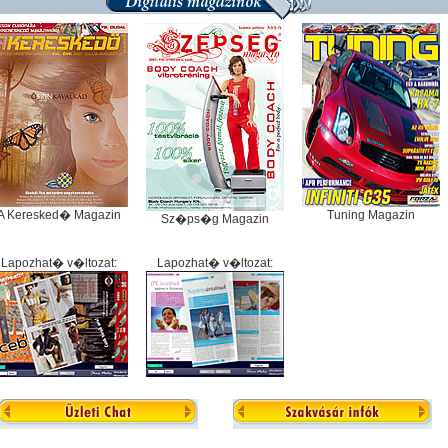
A Keresked� Magazin
Tuning Magazin
Sz�ps�g Magazin
Lapozhat� v�ltozat:
Lapozhat� v�ltozat: