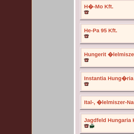
H�-Mo Kft.
He-Pa 95 Kft.
Hungerit �lelmisze
Instantia Hung�ria 
Ital-, �lelmiszer-N
Jagdfeld Hungaria K