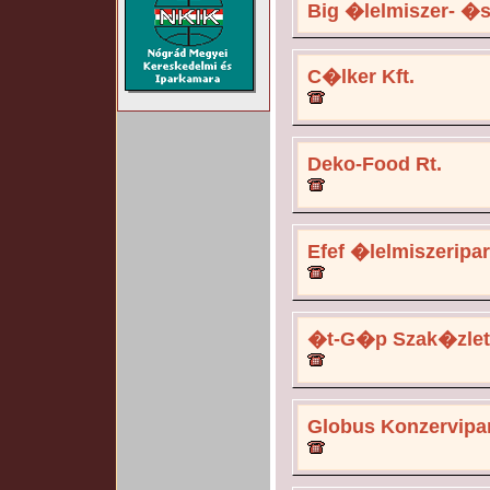
Big �lelmiszer- �s
C�lker Kft.
Deko-Food Rt.
Efef �lelmiszeripar
�t-G�p Szak�zlet
Globus Konzervipar