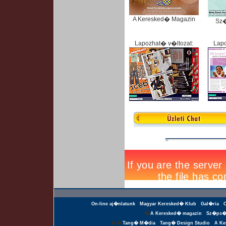
A Keresked� Magazin
Sz
Lapozhat� v�ltozat:
Lapo
On-line aj�nlatunk
Magyar Keresked� Klub
Gal�ria
�
A Keresked� magazin
Sz�ps�
��
Tang� M�dia
Tang� Design Studio
A Ke