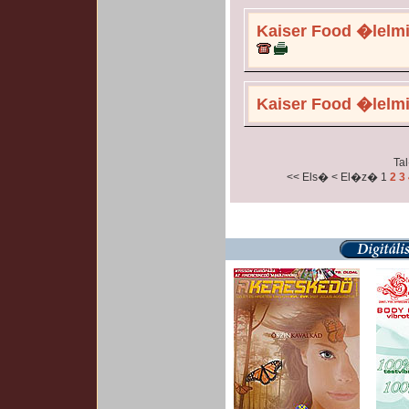
Kaiser Food �lelmis
Kaiser Food �lelmis
Tal
<< Els�
< El�z�
1
2
3