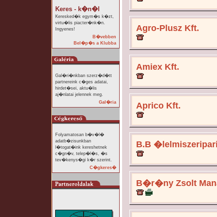
Keres - k�n�l
Keresked�k egym�s k�zt,
virtu�lis piacter�nk�n.
Agro-Plusz Kft.
Ingyenes!
B�vebben
Bel�p�s a Klubba
Amiex Kft.
Gal�ri�nkban szerz�d�tt
partnereink c�ges adatai,
hirdet�sei, aktu�lis
aj�nlatai jelennek meg.
Gal�ria
Aprico Kft.
Folyamatosan b�v�l�
adatb�zisunkban
B.B �lelmiszeripari
l�togat�ink kereshetnek
c�gn�v, telep�l�s, �s
tev�kenys�gi k�r szerint.
C�gkeres�
B�r�ny Zsolt Mana