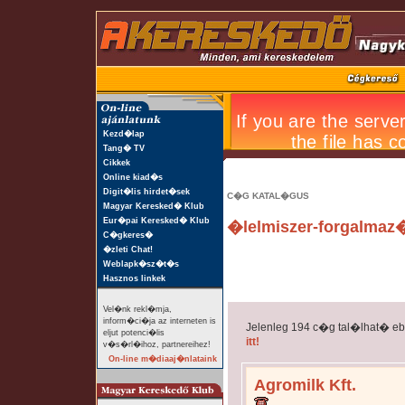
Kezd�lap
Tang� TV
Cikkek
Online kiad�s
Digit�lis hirdet�sek
C�G KATAL�GUS
Magyar Keresked� Klub
Eur�pai Keresked� Klub
�lelmiszer-forgalmaz
C�gkeres�
�zleti Chat!
Weblapk�sz�t�s
Hasznos linkek
Vel�nk rekl�mja,
inform�ci�ja az interneten is
Jelenleg 194 c�g tal�lhat� e
eljut potenci�lis
itt!
v�s�rl�ihoz, partnereihez!
On-line m�diaaj�nlataink
Agromilk Kft.