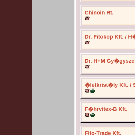
Chinoin Rt.
Dr. Fitokop Kft. / H
Dr. H+M Gy�gyszer
�letkrist�ly Kft. /
F�hrvitex-B Kft.
Fito-Trade Kft.