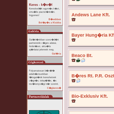
Keres - k�n�l
Keresked�k egym�s k�zt,
virtu�lis piacter�nk�n.
Andews Lane Kft.
Ingyenes!
B�vebben
Bel�p�s a Klubba
Bayer Hung�ria Kft
Gal�ri�nkban szerz�d�tt
partnereink c�ges adatai,
hirdet�sei, aktu�lis
aj�nlatai jelennek meg.
Gal�ria
Beaco Bt.
Folyamatosan b�v�l�
adatb�zisunkban
B�res Rt. P.R. Osz
l�togat�ink kereshetnek
c�gn�v, telep�l�s, �s
tev�kenys�gi k�r szerint.
C�gkeres�
Bio-Exklusiv Kft.