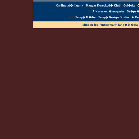
On-line aj�nlatunk
Magyar Keresked� Klub
Gal�ria
�
A Keresked� magazin
Sz�ps�
��
Tang� M�dia
Tang� Design Studio
A Ke
Minden jog fenntartva © Tang� M�dia 