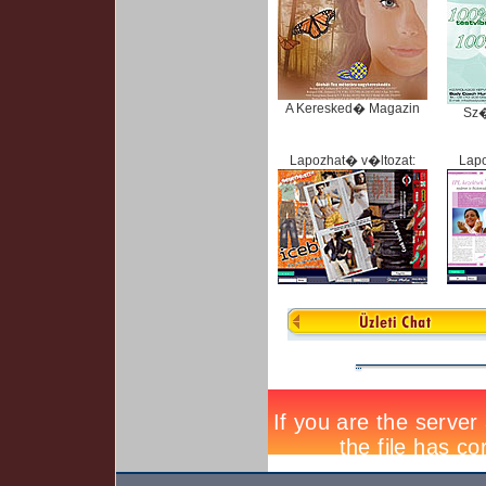
A Keresked� Magazin
Sz
Lapozhat� v�ltozat:
Lapo