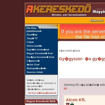
Kezd�lap
Tang� TV
Cikkek
Online kiad�s
Digit�lis hirdet�sek
C�G KATAL�GUS
Magyar Keresked� Klub
Eur�pai Keresked� Klub
Gy�gyszer- �s gy�g
C�gkeres�
�zleti Chat!
Weblapk�sz�t�s
Hasznos linkek
Vel�nk rekl�mja,
inform�ci�ja az interneten is
Jelenleg 95 c�g tal�lhat� eb
eljut potenci�lis
itt!
v�s�rl�ihoz, partnereihez!
On-line m�diaaj�nlataink
Alcon Kft.