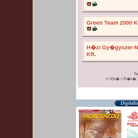
Green Team 2000 Ke
H�zi Gy�gyszer-N
Kft.
Ta
<< Els�
< El�z�