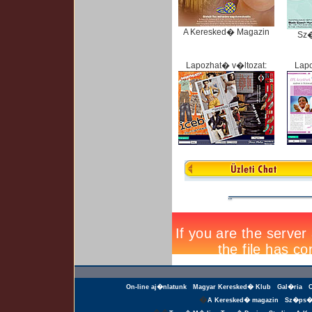
A Keresked� Magazin
Sz
Lapozhat� v�ltozat:
Lapo
On-line aj�nlatunk
Magyar Keresked� Klub
Gal�ria
�
A Keresked� magazin
Sz�ps�