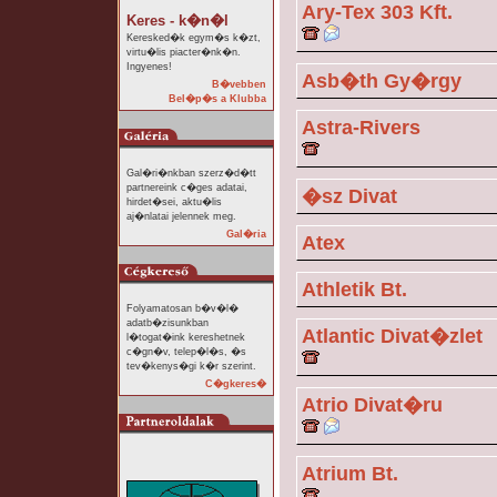
Ary-Tex 303 Kft.
Keres - k�n�l
Keresked�k egym�s k�zt,
virtu�lis piacter�nk�n.
Ingyenes!
Asb�th Gy�rgy
B�vebben
Bel�p�s a Klubba
Astra-Rivers
Gal�ri�nkban szerz�d�tt
partnereink c�ges adatai,
�sz Divat
hirdet�sei, aktu�lis
aj�nlatai jelennek meg.
Gal�ria
Atex
Athletik Bt.
Folyamatosan b�v�l�
adatb�zisunkban
Atlantic Divat�zlet
l�togat�ink kereshetnek
c�gn�v, telep�l�s, �s
tev�kenys�gi k�r szerint.
C�gkeres�
Atrio Divat�ru
Atrium Bt.