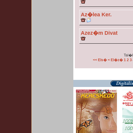
Az�lea Ker.
Azez�m Divat
Tal�l
<< Els�
< El�z�
1
2
3