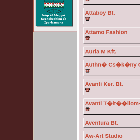
Attaboy Bt.
Attamo Fashion
Auria M Kft.
Authn� Cs�k�ny Ga
Avanti Ker. Bt.
Avanti T�lt��llo
Aventura Bt.
Aw-Art Studio