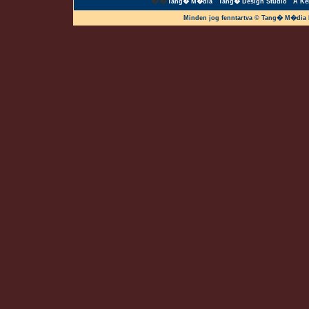
��
Tang� M�dia
Tang� Design Studio
A Ke
Minden jog fenntartva © Tang� M�dia 