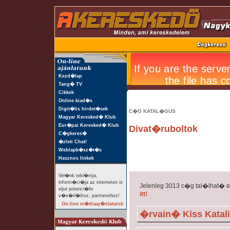
Kezd�lap
Tang� TV
Cikkek
Online kiad�s
Digit�lis hirdet�sek
C�G KATAL�GUS
Magyar Keresked� Klub
Eur�pai Keresked� Klub
Divat�ruboltok
C�gkeres�
�zleti Chat!
Weblapk�sz�t�s
Hasznos linkek
Vel�nk rekl�mja,
inform�ci�ja az interneten is
Jelenleg 3013 c�g tal�lhat� 
eljut potenci�lis
itt!
v�s�rl�ihoz, partnereihez!
On-line m�diaaj�nlataink
�rvain� Kiss Katal