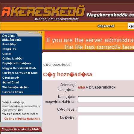
Kezd�lap
Tang� TV
Cikkek
Online kiad�s
Digit�lis hirdet�sek
C�G KATAL�GUS
Magyar Keresked� Klub
Eur�pai Keresked� Klub
C�g hozz�ad�sa
C�gkeres�
�zleti Chat!
Jelenlegi
alap
> Divat�ruboltok
Weblapk�sz�t�s
kateg�ria:
Hasznos linkek
Kateg�ria
megv�ltoztat�sa:
Vel�nk rekl�mja,
inform�ci�ja az interneten is
C�g neve:
eljut potenci�lis
v�s�rl�ihoz, partnereihez!
Le�r�s:
On-line m�diaaj�nlataink