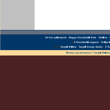
On-line aj�nlatunk
Magyar Keresked� Klub
Gal�ria
�
A Keresked� magazin
Sz�ps�
��
Tang� M�dia
Tang� Design Studio
A K
Minden jog fenntartva © Tang� M�dia