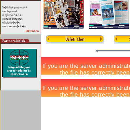
V�llaljuk partnereink
weblapjainak
megtervez�s�t,
elk�sz�t�s�t,
elhelyez�s�t
webszerver�nk�n.
B�vebben