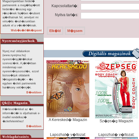
Magazinjainkban hirdet�
partnereink a meg�llap�tott
Kapcsolattart�:
hirdet�si �sszeg egy
r�sz�nek fej�ben �rubont
Nyitva tart�s:
aj�nlhatnak fel, amelyet mi
virtu�lis �ruh�zunkban
adunk el a v�s�rl�knak.
Web�s�rl�k�zpont
Nyerj ma! oldalunkon
(www.nyerjma.hu)
nyerem�nyj�t�kokat
szervez�nk. A j�t�kban
mindennap van
nyerem�nysorsol�s, ezzel
biztos�tjuk oldalaink
l�togatotts�g�t – �s
egyben �zleti partnereink
hat�kony rekl�mj�t.
B�vebben
H�rlevel�nkkel az �n
inform�ci�i is eljuthatnak e-
maillel rendelkez�
A Keresked� Magazin
Sz�ps�g Magazin
�zletfeleinkhez!
B�vebben
Lapozhat� v�ltozat:
Lapozhat� v�ltozat: