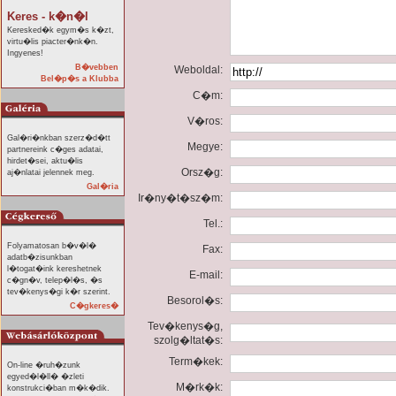
Keres - k�n�l
Keresked�k egym�s k�zt,
virtu�lis piacter�nk�n.
Ingyenes!
B�vebben
Weboldal:
Bel�p�s a Klubba
C�m:
V�ros:
Gal�ri�nkban szerz�d�tt
Megye:
partnereink c�ges adatai,
hirdet�sei, aktu�lis
Orsz�g:
aj�nlatai jelennek meg.
Gal�ria
Ir�ny�t�sz�m:
Tel.:
Folyamatosan b�v�l�
Fax:
adatb�zisunkban
l�togat�ink kereshetnek
E-mail:
c�gn�v, telep�l�s, �s
tev�kenys�gi k�r szerint.
Besorol�s:
C�gkeres�
Tev�kenys�g,
szolg�ltat�s:
Term�kek:
On-line �ruh�zunk
egyed�l�ll� �zleti
M�rk�k:
konstrukci�ban m�k�dik.