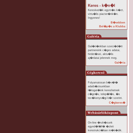
Keres - k�n�l
Keresked�k egym�s k�zt,
virtu�lis piacter�nk�n.
Ingyenes!
B�vebben
Bel�p�s a Klubba
Gal�ri�nkban szerz�d�tt
partnereink c�ges adatai,
hirdet�sei, aktu�lis
aj�nlatai jelennek meg.
Gal�ria
Folyamatosan b�v�l�
adatb�zisunkban
l�togat�ink kereshetnek
c�gn�v, telep�l�s, �s
tev�kenys�gi k�r szerint.
C�gkeres�
On-line �ruh�zunk
egyed�l�ll� �zleti
konstrukci�ban m�k�dik.