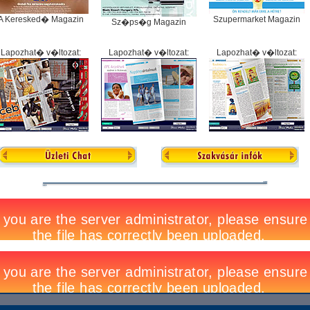
A Keresked� Magazin
Szupermarket Magazin
Sz�ps�g Magazin
Lapozhat� v�ltozat:
Lapozhat� v�ltozat:
Lapozhat� v�ltozat: