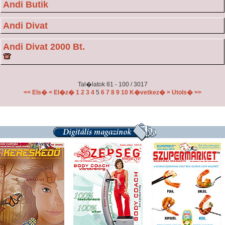
Andi Butik
Andi Divat
Andi Divat 2000 Bt.
Tal�latok 81 - 100 / 3017
<< Els�
< El�z�
1
2
3
4
5
6
7
8
9
10
K�vetkez� >
Utols� >>