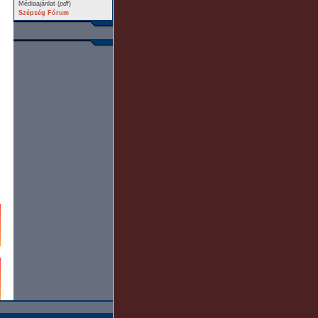
Médiaajánlat (
pdf
)
Szépség Fórum