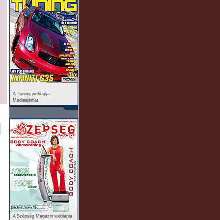
A Tuning weblapja
Médiaajánlat
A Szépség Magazin weblapja