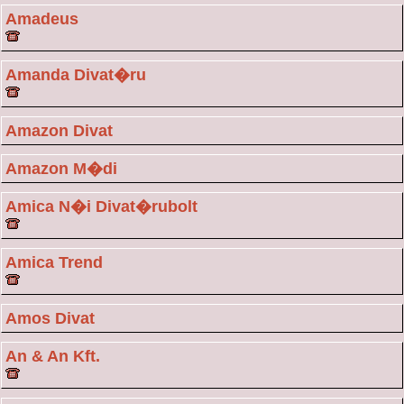
Amadeus
Amanda Divat�ru
Amazon Divat
Amazon M�di
Amica N�i Divat�rubolt
Amica Trend
Amos Divat
An & An Kft.