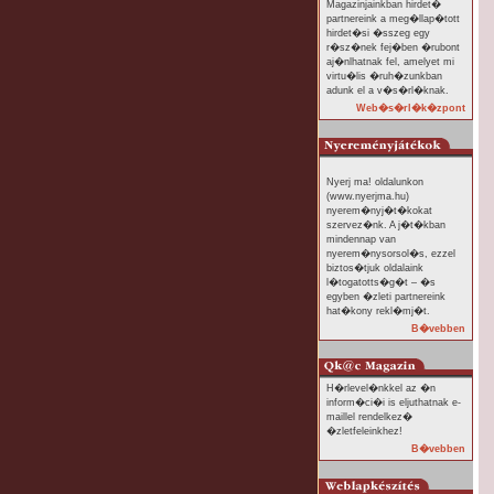
Magazinjainkban hirdet�
partnereink a meg�llap�tott
hirdet�si �sszeg egy
r�sz�nek fej�ben �rubont
aj�nlhatnak fel, amelyet mi
virtu�lis �ruh�zunkban
adunk el a v�s�rl�knak.
Web�s�rl�k�zpont
Nyerj ma! oldalunkon
(www.nyerjma.hu)
nyerem�nyj�t�kokat
szervez�nk. A j�t�kban
mindennap van
nyerem�nysorsol�s, ezzel
biztos�tjuk oldalaink
l�togatotts�g�t – �s
egyben �zleti partnereink
hat�kony rekl�mj�t.
B�vebben
H�rlevel�nkkel az �n
inform�ci�i is eljuthatnak e-
maillel rendelkez�
�zletfeleinkhez!
B�vebben