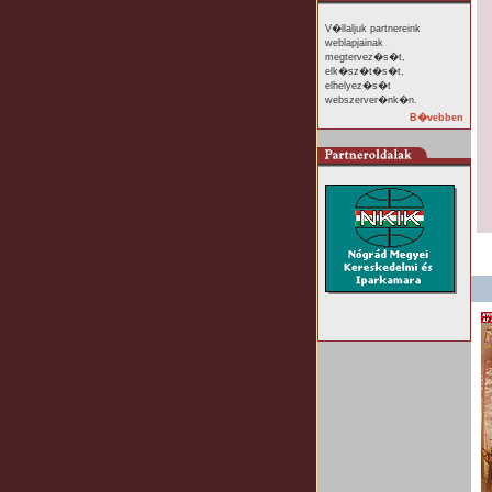
V�llaljuk partnereink
weblapjainak
megtervez�s�t,
elk�sz�t�s�t,
elhelyez�s�t
webszerver�nk�n.
B�vebben