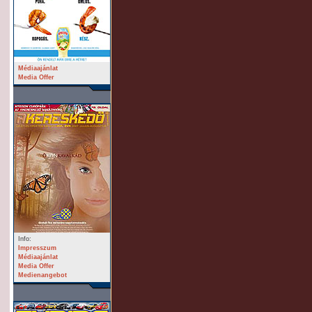
Médiaajánlat
Media Offer
Info:
Impresszum
Médiaajánlat
Media Offer
Medienangebot