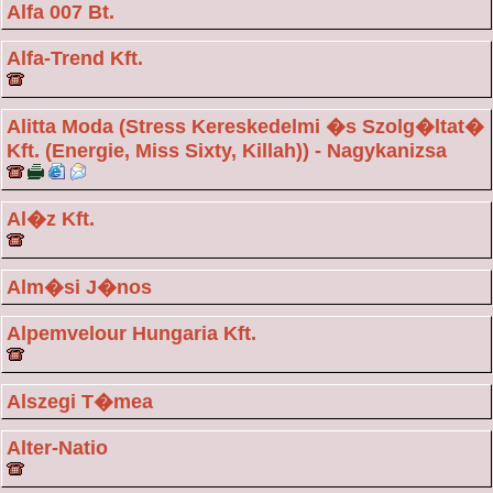
Alfa 007 Bt.
Alfa-Trend Kft.
Alitta Moda (Stress Kereskedelmi �s Szolg�ltat�
Kft. (Energie, Miss Sixty, Killah)) - Nagykanizsa
Al�z Kft.
Alm�si J�nos
Alpemvelour Hungaria Kft.
Alszegi T�mea
Alter-Natio