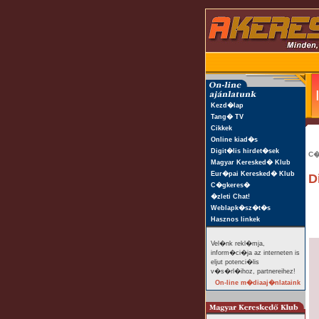
Kezd�lap
Tang� TV
Cikkek
Online kiad�s
Digit�lis hirdet�sek
C�
Magyar Keresked� Klub
Eur�pai Keresked� Klub
D
C�gkeres�
�zleti Chat!
Weblapk�sz�t�s
Hasznos linkek
Vel�nk rekl�mja,
inform�ci�ja az interneten is
eljut potenci�lis
v�s�rl�ihoz, partnereihez!
On-line m�diaaj�nlataink