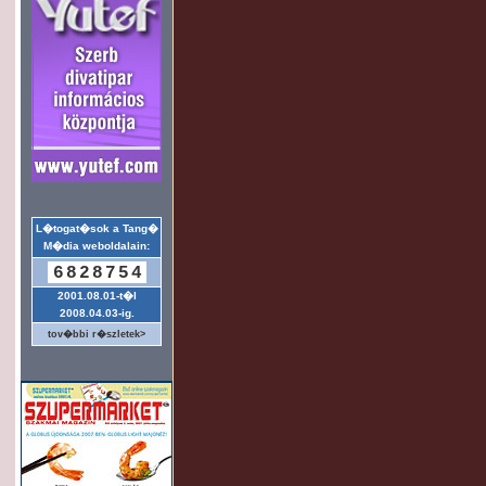
L�togat�sok a Tang�
M�dia weboldalain:
6828754
2001.08.01-t�l
2008.04.03-ig.
tov�bbi r�szletek>