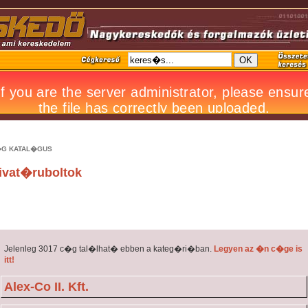
G KATAL�GUS
ivat�ruboltok
Jelenleg 3017 c�g tal�lhat� ebben a kateg�ri�ban.
Legyen az �n c�ge is
itt!
Alex-Co II. Kft.