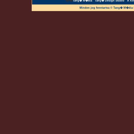
��
Tang� M�dia
Tang� Design Studio
A Ke
Minden jog fenntartva © Tang� M�dia 