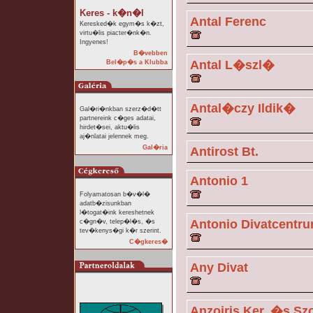
Keres - k�n�l
Antal Ferenc
Keresked�k egym�s k�zt,
virtu�lis piacter�nk�n.
Ingyenes!
B�vebben
Antal L�szl�
Bel�p�s a Klubba
Antal�czy Ildik�
Gal�ri�nkban szerz�d�tt
partnereink c�ges adatai,
hirdet�sei, aktu�lis
aj�nlatai jelennek meg.
Gal�ria
Antirost Bt.
Antonio 1
Folyamatosan b�v�l�
adatb�zisunkban
l�togat�ink kereshetnek
Antonio Divatcentr
c�gn�v, telep�l�s, �s
tev�kenys�gi k�r szerint.
C�gkeres�
Any Divat
Anzoiris Ker. �s Szo