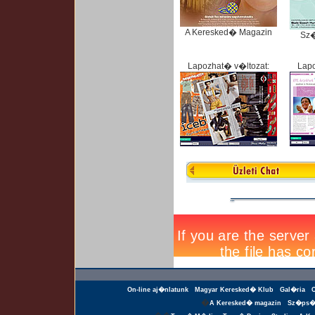
A Keresked� Magazin
Sz
Lapozhat� v�ltozat:
Lapo
On-line aj�nlatunk
Magyar Keresked� Klub
Gal�ria
�
A Keresked� magazin
Sz�ps�