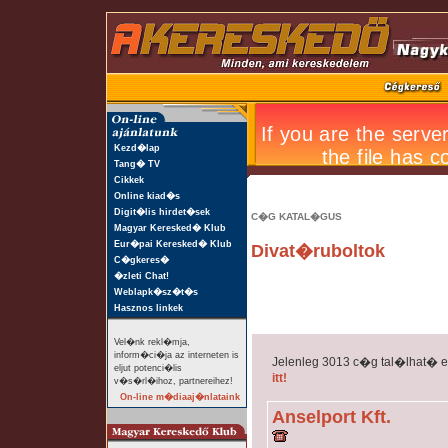
Kezd�lap
Tang� TV
Cikkek
Online kiad�s
Digit�lis hirdet�sek
C�G KATAL�GUS
Magyar Keresked� Klub
Eur�pai Keresked� Klub
Divat�ruboltok
C�gkeres�
�zleti Chat!
Weblapk�sz�t�s
Hasznos linkek
Vel�nk rekl�mja,
inform�ci�ja az interneten is
Jelenleg 3013 c�g tal�lhat� 
eljut potenci�lis
itt!
v�s�rl�ihoz, partnereihez!
On-line m�diaaj�nlataink
Anselport Kft.