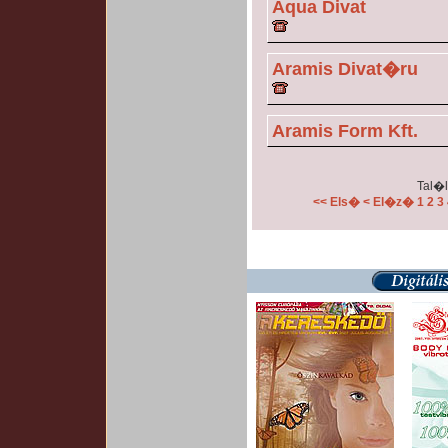
Aqua Divat
Aramis Divat�ru
Aramis Form Kft.
Tal�l
<< Els�
< El�z�
1
2
3