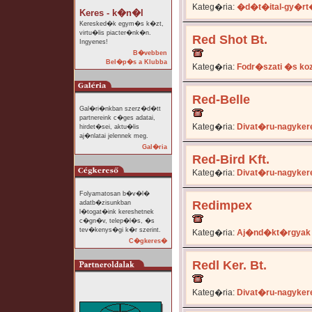
Kateg�ria:
�d�t�ital-gy�rt
Keres - k�n�l
Keresked�k egym�s k�zt,
virtu�lis piacter�nk�n.
Red Shot Bt.
Ingyenes!
B�vebben
Bel�p�s a Klubba
Kateg�ria:
Fodr�szati �s ko
Red-Belle
Gal�ri�nkban szerz�d�tt
partnereink c�ges adatai,
Kateg�ria:
Divat�ru-nagyker
hirdet�sei, aktu�lis
aj�nlatai jelennek meg.
Gal�ria
Red-Bird Kft.
Kateg�ria:
Divat�ru-nagyker
Folyamatosan b�v�l�
Redimpex
adatb�zisunkban
l�togat�ink kereshetnek
c�gn�v, telep�l�s, �s
tev�kenys�gi k�r szerint.
Kateg�ria:
Aj�nd�kt�rgyak
C�gkeres�
Redl Ker. Bt.
Kateg�ria:
Divat�ru-nagyker