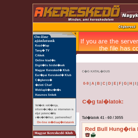
Kezd�lap
Tang� TV
Cikkek
Online kiad�s
Digit�lis hirdet�sek
Magyar Keresked� Klub
C�G KATAL�GUS
Eur�pai Keresked� Klub
C�gkeres�
0-9
|
A
|
B
|
C
|
D
|
E
|
F
|
G
|
H
|
I
�zleti Chat!
Weblapk�sz�t�s
Hasznos linkek
C�g tal�latok:
Vel�nk rekl�mja,
inform�ci�ja az interneten is
eljut potenci�lis
Tal�latok 41 - 60 / 3055
v�s�rl�ihoz, partnereihez!
On-line m�diaaj�nlataink
Red Bull Hung�ria K