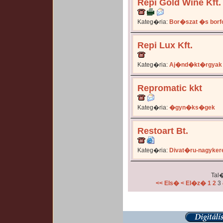
Repi Gold Wine Kft.
Kateg�ria:
Bor�szat �s bor
Repi Lux Kft.
Kateg�ria:
Aj�nd�kt�rgyak
Repromatic kkt
Kateg�ria:
�gyn�ks�gek
Restoart Bt.
Kateg�ria:
Divat�ru-nagyker
Tal�
<< Els�
< El�z�
1
2
3