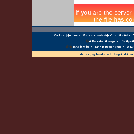
On-line aj�nlatunk
Magyar Keresked� Klub
Gal�ria
�
A Keresked� magazin
Sz�ps�
��
Tang� M�dia
Tang� Design Studio
A Ke
Minden jog fenntartva © Tang� M�dia 