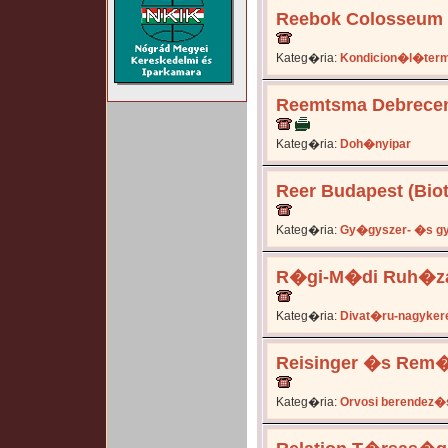
Reebok Colosseum 
Kateg�ria:
Kondicion�l�terme
Reemtsma Debrece
Kateg�ria:
Doh�nyipar
Reer Budapest (Bi
Kateg�ria:
Gy�gyszer- �s g
R�gi-M�di Ruh�z
Kateg�ria:
Divat�ru-nagyker
Reisinger �s Rem�
Kateg�ria:
Orvosi berendez�