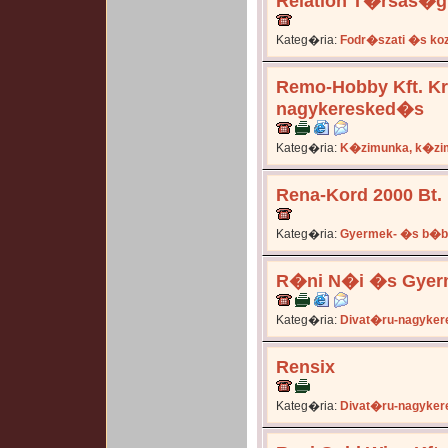
Relation T�rsas�g
Kateg�ria:
Fodr�szati �s ko
Remo-Hobby Kft. 
nagykeresked�s
Kateg�ria:
K�zimunka, k�zi
Rena-Kord 2000 Bt.
Kateg�ria:
Gyermek- �s b�b
R�ni N�i �s Gyer
Kateg�ria:
Divat�ru-nagyker
Rensix
Kateg�ria:
Divat�ru-nagyker