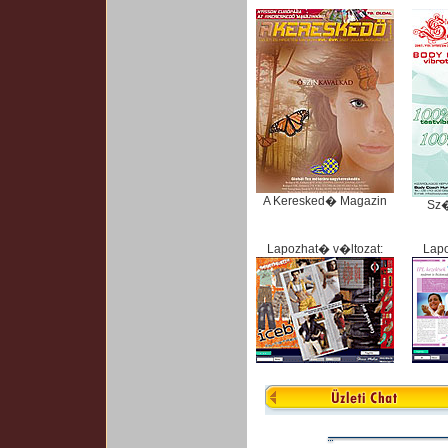
A Keresked� Magazin
Sz
Lapozhat� v�ltozat:
Lapo