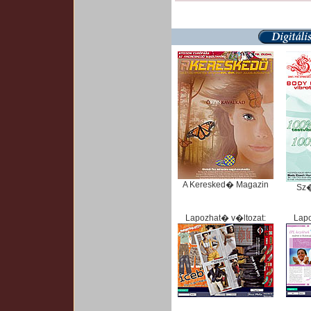
A Keresked� Magazin
Sz
Lapozhat� v�ltozat:
Lapo