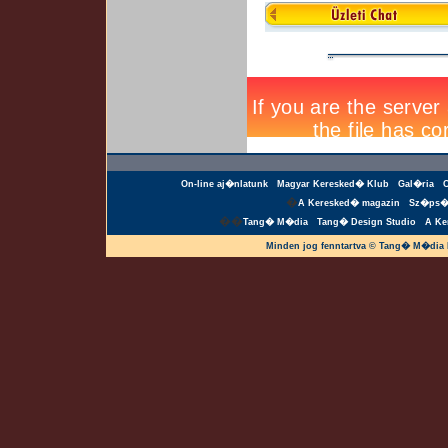
On-line aj�nlatunk
Magyar Keresked� Klub
Gal�ria
�
A Keresked� magazin
Sz�ps�
��
Tang� M�dia
Tang� Design Studio
A Ke
Minden jog fenntartva © Tang� M�dia 