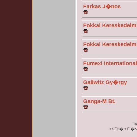
Farkas J�nos
Fokkal Kereskedelmi
Fokkal Kereskedelmi
Fumexi International
Gallwitz Gy�rgy
Ganga-M Bt.
Ta
<< Els�
< El�