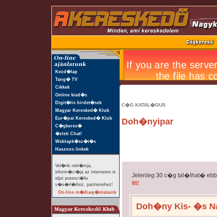
Kezd�lap
Tang� TV
Cikkek
Online kiad�s
Digit�lis hirdet�sek
C�G KATAL�GUS
Magyar Keresked� Klub
Eur�pai Keresked� Klub
Doh�nyipar
C�gkeres�
�zleti Chat!
Weblapk�sz�t�s
Hasznos linkek
Vel�nk rekl�mja,
inform�ci�ja az interneten is
Jelenleg 30 c�g tal�lhat� eb
eljut potenci�lis
itt!
v�s�rl�ihoz, partnereihez!
On-line m�diaaj�nlataink
Doh�ny Kis- �s N