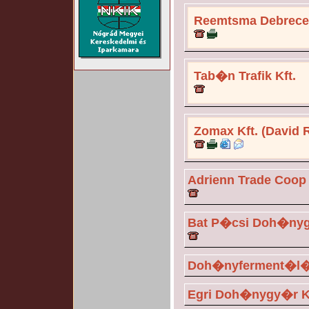
Reemtsma Debrec
Tab�n Trafik Kft.
Zomax Kft. (David 
Adrienn Trade Coop 
Bat P�csi Doh�nyg
Doh�nyferment�l� 
Egri Doh�nygy�r Kf