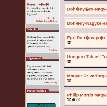
Keres - k�n�l
Doh�ny�ru-Nagyk
Keresked�k egym�s k�zt,
virtu�lis piacter�nk�n.
Ingyenes!
B�vebben
Bel�p�s a Klubba
Doh�ny-Nagykere
Egri Doh�nygy�r
Gal�ri�nkban szerz�d�tt
partnereink c�ges adatai,
hirdet�sei, aktu�lis
aj�nlatai jelennek meg.
Gal�ria
Hungaro Tabac / To
Folyamatosan b�v�l�
adatb�zisunkban
l�togat�ink kereshetnek
Magyar Szivarforga
c�gn�v, telep�l�s, �s
tev�kenys�gi k�r szerint.
C�gkeres�
Philip Morris Magy