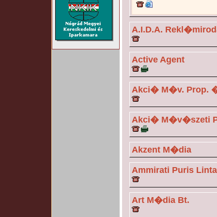
A.I.D.A. Rekl�mirod
Active Agent
Akci� M�v. Prop. �
Akci� M�v�szeti P
Akzent M�dia
Ammirati Puris Linta
Art M�dia Bt.