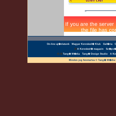
On-line aj�nlatunk
Magyar Keresked� Klub
Gal�ria
�
A Keresked� magazin
Sz�ps�
��
Tang� M�dia
Tang� Design Studio
A Ke
Minden jog fenntartva © Tang� M�dia 