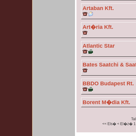
Artaban Kft.
Art�ria Kft.
Atlantic Star
Bates Saatchi & Saat
BBDO Budapest Rt.
Borent M�dia Kft.
Tal
<< Els�
< El�z�
1