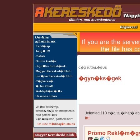
Kezd�lap
Tang� TV
Cikkek
Online kiad�s
Digit�lis hirdet�sek
C�G KATAL�GUS
Magyar Keresked� Klub
Eur�pai Keresked� Klub
�gyn�ks�gek
C�gkeres�
�zleti Chat!
Weblapk�sz�t�s
Hasznos linkek
Vel�nk rekl�mja,
inform�ci�ja az interneten is
Jelenleg 110 c�g tal�lhat� e
eljut potenci�lis
itt!
v�s�rl�ihoz, partnereihez!
On-line m�diaaj�nlataink
Promo Rekl�m�gy