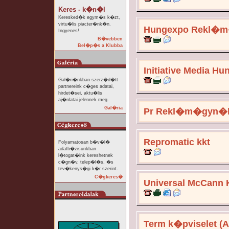
Keres - k�n�l
Keresked�k egym�s k�zt,
virtu�lis piacter�nk�n.
Hungexpo Rekl�m
Ingyenes!
B�vebben
Bel�p�s a Klubba
Initiative Media Hu
Gal�ri�nkban szerz�d�tt
partnereink c�ges adatai,
hirdet�sei, aktu�lis
aj�nlatai jelennek meg.
Gal�ria
Pr Rekl�m�gyn�
Repromatic kkt
Folyamatosan b�v�l�
adatb�zisunkban
l�togat�ink kereshetnek
c�gn�v, telep�l�s, �s
tev�kenys�gi k�r szerint.
C�gkeres�
Universal McCann K
Term k�pviselet (