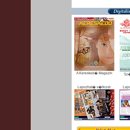
A Keresked� Magazin
Sz
Lapozhat� v�ltozat:
Lapo