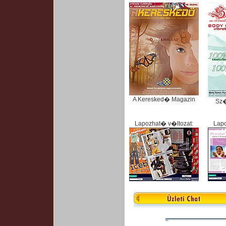
A Keresked� Magazin
Sz
Lapozhat� v�ltozat:
Lapo