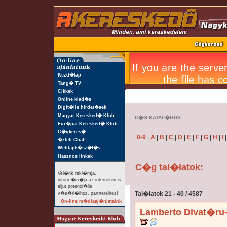
Kezd�lap
Tang� TV
Cikkek
Online kiad�s
Digit�lis hirdet�sek
Magyar Keresked� Klub
C�G KATAL�GUS
Eur�pai Keresked� Klub
C�gkeres�
0-9
|
A
|
B
|
C
|
D
|
E
|
F
|
G
|
H
|
I
�zleti Chat!
Weblapk�sz�t�s
Hasznos linkek
C�g tal�latok:
Vel�nk rekl�mja,
inform�ci�ja az interneten is
eljut potenci�lis
Tal�latok 21 - 40 / 4587
v�s�rl�ihoz, partnereihez!
On-line m�diaaj�nlataink
Lamberto Divat�ru