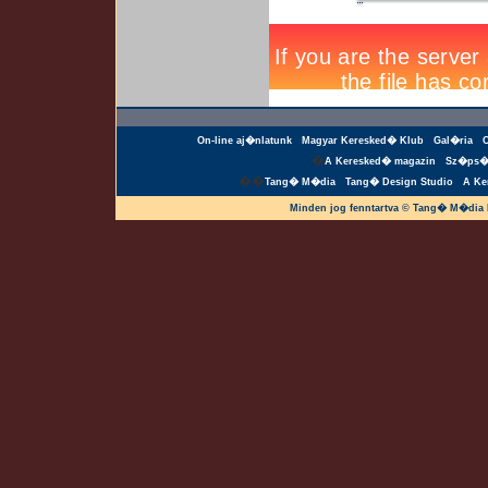
On-line aj�nlatunk
Magyar Keresked� Klub
Gal�ria
�
A Keresked� magazin
Sz�ps�
��
Tang� M�dia
Tang� Design Studio
A Ke
Minden jog fenntartva © Tang� M�dia 