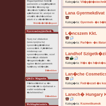
Magazinjainkban hirdet�
Kateg�ria:
Vil�g�t�stechni
partnereink a meg�llap�tott
hirdet�si �sszeg egy
r�sz�nek fej�ben �rubont
Lana Gyermekdivat
aj�nlhatnak fel, amelyet mi
virtu�lis �ruh�zunkban
adunk el a v�s�rl�knak.
Kateg�ria:
Gyermek- �s b�b
Web�s�rl�k�zpont
L�ncszem Kkt.
Nyerj ma! oldalunkon
(www.nyerjma.hu)
Kateg�ria:
Parf�m- �s illat
nyerem�nyj�t�kokat
szervez�nk. A j�t�kban
mindennap van
Landhof Szigetk�
nyerem�nysorsol�s, ezzel
biztos�tjuk oldalaink
l�togatotts�g�t – �s
Kateg�ria:
H�s �s h�sk�s
egyben �zleti partnereink
hat�kony rekl�mj�t.
B�vebben
Lan�che Cosmetics
Kateg�ria:
Fodr�szati �s ko
H�rlevel�nkkel az �n
inform�ci�i is eljuthatnak e-
maillel rendelkez�
�zletfeleinkhez!
Lanech� Hungary K
B�vebben
Kateg�ria:
Kozmetikumok