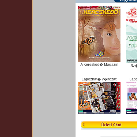
A Keresked� Magazin
Sz
Lapozhat� v�ltozat:
Lapo