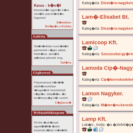
Kateg�ria:
Divat�ru-nagyker
Keres - k�n�l
Keresked�k egym�s k�zt,
virtu�lis piacter�nk�n.
Lam�-Elisabet Bt.
Ingyenes!
B�vebben
Bel�p�s a Klubba
Kateg�ria:
Divat�ru-nagyker
Lamicoop Kft.
Gal�ri�nkban szerz�d�tt
partnereink c�ges adatai,
Kateg�ria:
Szeszesital-gy�r
hirdet�sei, aktu�lis
aj�nlatai jelennek meg.
Gal�ria
Lamoda Cip�-Nagyk
Kateg�ria:
Cip�kereskedele
Folyamatosan b�v�l�
adatb�zisunkban
l�togat�ink kereshetnek
Lamon Nagyker.
c�gn�v, telep�l�s, �s
tev�kenys�gi k�r szerint.
C�gkeres�
Kateg�ria:
M�ter�ru-keresk
Lamp Kft.
On-line �ruh�zunk
Lak�s-, iroda- �s �zletvil�
egyed�l�ll� �zleti
konstrukci�ban m�k�dik.