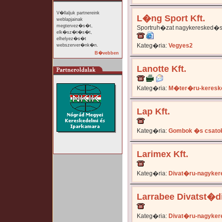
V�llaljuk partnereink
L�ng Sport Kft.
weblapjainak
megtervez�s�t,
Sportruh�zat nagykeresked�s
elk�sz�t�s�t,
elhelyez�s�t
Kateg�ria:
Vegyes2
webszerver�nk�n.
B�vebben
Lanotte Kft.
Kateg�ria:
M�ter�ru-keresk
Lap Kft.
Kateg�ria:
Gombok �s csato
Larimex Kft.
Kateg�ria:
Divat�ru-nagyker
Larrabee Divatst�
Kateg�ria:
Divat�ru-nagyker