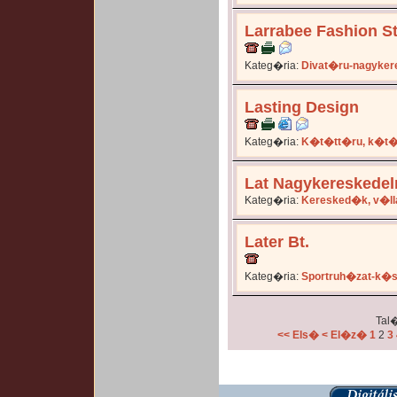
Larrabee Fashion S
Kateg�ria:
Divat�ru-nagyker
Lasting Design
Kateg�ria:
K�t�tt�ru, k�t�
Lat Nagykereskedel
Kateg�ria:
Keresked�k, v�ll
Later Bt.
Kateg�ria:
Sportruh�zat-k�
Tal�
<< Els�
< El�z�
1
2
3