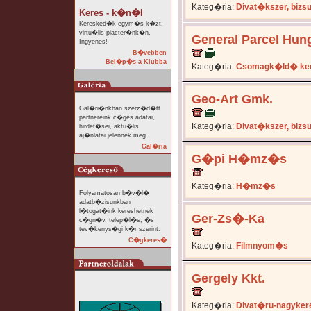
Kateg�ria:
Divat�kszer, bizs
Keres - k�n�l
Keresked�k egym�s k�zt,
virtu�lis piacter�nk�n.
General Parcel Hung
Ingyenes!
B�vebben
Bel�p�s a Klubba
Kateg�ria:
Csomagk�ld� ke
Geo-Art Gmk.
Gal�ri�nkban szerz�d�tt
partnereink c�ges adatai,
Kateg�ria:
Divat�kszer, bizs
hirdet�sei, aktu�lis
aj�nlatai jelennek meg.
Gal�ria
G�pi H�mz�s
Kateg�ria:
H�mz�s
Folyamatosan b�v�l�
adatb�zisunkban
l�togat�ink kereshetnek
Ger-Zs�-Ka
c�gn�v, telep�l�s, �s
tev�kenys�gi k�r szerint.
C�gkeres�
Kateg�ria:
Filmnyom�s
Gergely Kkt.
Kateg�ria:
Divat�ru-nagyker