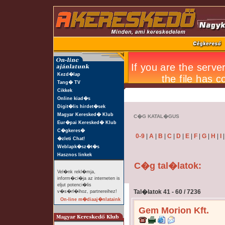
Kezd�lap
Tang� TV
Cikkek
Online kiad�s
Digit�lis hirdet�sek
Magyar Keresked� Klub
C�G KATAL�GUS
Eur�pai Keresked� Klub
C�gkeres�
0-9
|
A
|
B
|
C
|
D
|
E
|
F
|
G
|
H
|
I
�zleti Chat!
Weblapk�sz�t�s
Hasznos linkek
C�g tal�latok:
Vel�nk rekl�mja,
inform�ci�ja az interneten is
eljut potenci�lis
Tal�latok 41 - 60 / 7236
v�s�rl�ihoz, partnereihez!
On-line m�diaaj�nlataink
Gem Morion Kft.