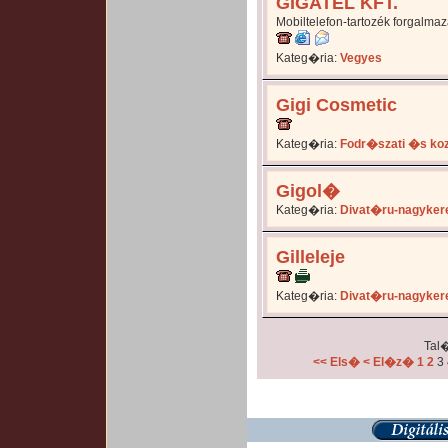
GIGATEL KFT.
Mobiltelefon-tartozék forgalma
Kateg�ria:
Vegyes
Gigi Cosmetic
Kateg�ria:
Fodr�szati �s ko
Gigol�
Kateg�ria:
Divat�ru-nagyker
Gilleleje
Kateg�ria:
Divat�ru-nagyker
Tal�
<< Els�
< El�z�
1
2
3