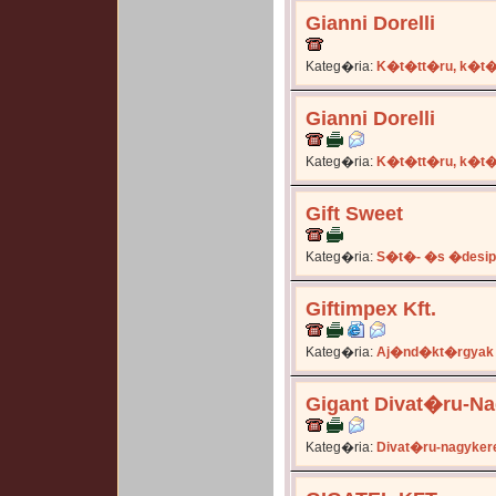
Gianni Dorelli
Kateg�ria:
K�t�tt�ru, k�t�
Gianni Dorelli
Kateg�ria:
K�t�tt�ru, k�t�
Gift Sweet
Kateg�ria:
S�t�- �s �desip
Giftimpex Kft.
Kateg�ria:
Aj�nd�kt�rgyak
Gigant Divat�ru-Nag
Kateg�ria:
Divat�ru-nagyker