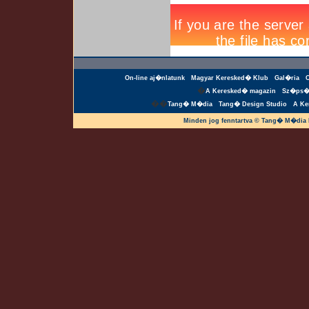
On-line aj�nlatunk
Magyar Keresked� Klub
Gal�ria
�
A Keresked� magazin
Sz�ps�
��
Tang� M�dia
Tang� Design Studio
A Ke
Minden jog fenntartva © Tang� M�dia 