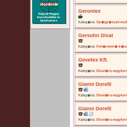
Gerontex
Kateg�ria:
Gy�gy�szati es
Gersohn Divat
Kateg�ria:
Feh�rnem�-k�sz
Gevetex Kft.
Kateg�ria:
Divat�ru-nagyker
Gianni Dorelli
Kateg�ria:
Divat�ru-nagyker
Gianni Dorelli
Kateg�ria:
Divat�ru-nagyker