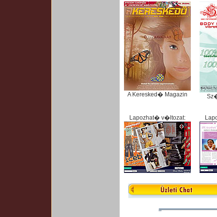
A Keresked� Magazin
Sz
Lapozhat� v�ltozat:
Lapo