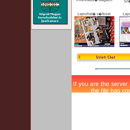
A Keresked� Magazin
Sz
Lapozhat� v�ltozat:
Lapo