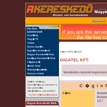
Kezd�lap
Tang� TV
Cikkek
Online kiad�s
Digit�lis hirdet�sek
C�G KATAL�GUS
Magyar Keresked� Klub
Eur�pai Keresked� Klub
GIGATEL KFT.
C�gkeres�
�zleti Chat!
Weblapk�sz�t�s
Mobiltelefon-tartozék forgalmazá
Hasznos linkek
Vel�nk rekl�mja,
C�gin
inform�ci�ja az interneten is
eljut potenci�lis
v�s�rl�ihoz, partnereihez!
C�m:
Budafok
On-line m�diaaj�nlataink
Budape
1117