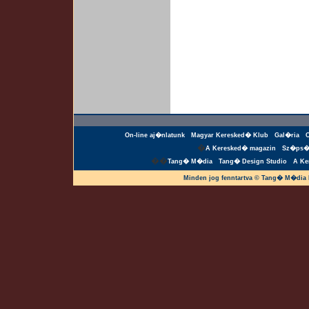
On-line aj�nlatunk
Magyar Keresked� Klub
Gal�ria
�
A Keresked� magazin
Sz�ps�
��
Tang� M�dia
Tang� Design Studio
A Ke
Minden jog fenntartva © Tang� M�dia 