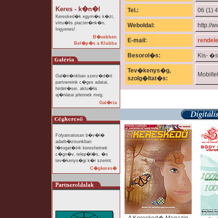
Keres - k�n�l
Tel.:
06 (1) 
Keresked�k egym�s k�zt,
virtu�lis piacter�nk�n.
Weboldal:
http://
Ingyenes!
B�vebben
E-mail:
rendel
Bel�p�s a Klubba
Besorol�s:
Kis- �
Tev�kenys�g,
Mobilte
Gal�ri�nkban szerz�d�tt
szolg�ltat�s:
partnereink c�ges adatai,
hirdet�sei, aktu�lis
aj�nlatai jelennek meg.
Gal�ria
Folyamatosan b�v�l�
adatb�zisunkban
l�togat�ink kereshetnek
c�gn�v, telep�l�s, �s
tev�kenys�gi k�r szerint.
C�gkeres�