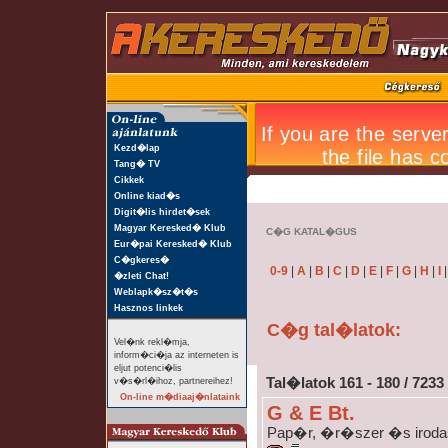
Kezd�lap
Tang� TV
Cikkek
Online kiad�s
Digit�lis hirdet�sek
Magyar Keresked� Klub
C�G KATAL�GUS
Eur�pai Keresked� Klub
C�gkeres�
0-9
|
A
|
B
|
C
|
D
|
E
|
F
|
G
|
H
|
I
�zleti Chat!
Weblapk�sz�t�s
Hasznos linkek
C�g tal�latok:
Vel�nk rekl�mja,
inform�ci�ja az interneten is
eljut potenci�lis
Tal�latok 161 - 180 / 7233
v�s�rl�ihoz, partnereihez!
On-line m�diaaj�nlataink
G & E Bt.
Pap�r, �r�szer �s iroda