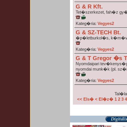
G & R Kft.
Tet�szerkezet, fah�z gy
Kateg�ria:
Vegyes2
G & SZ-TECH Bt.
�p�letburkol�s, k�m�
Kateg�ria:
Vegyes2
G & T Gregor �s T
Nyomdaipari tev�kenys�g
nyomdai munk�k (pl. sz�r
Kateg�ria:
Vegyes2
Tal�la
<< Els�
< El�z�
1
2
3
4