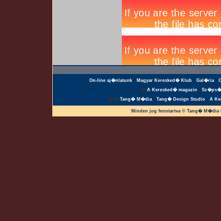
On-line aj�nlatunk
Magyar Keresked� Klub
Gal�ria
�
A Keresked� magazin
Sz�ps�
��
Tang� M�dia
Tang� Design Studio
A Ke
Minden jog fenntartva © Tang� M�dia 