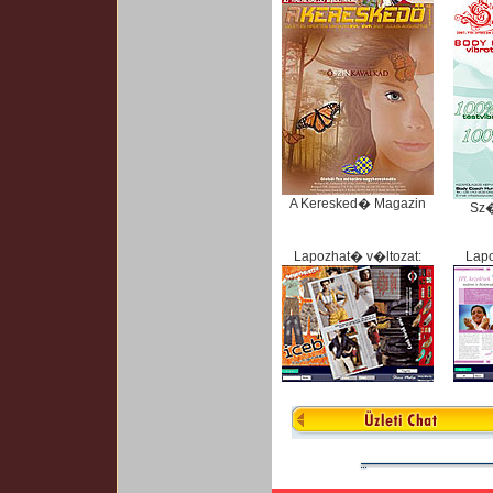
A Keresked� Magazin
Sz
Lapozhat� v�ltozat:
Lapo