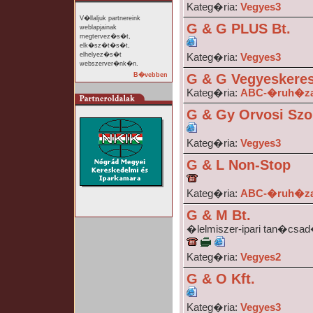
Kateg�ria:
Vegyes3
V�llaljuk partnereink
G & G PLUS Bt.
weblapjainak
megtervez�s�t,
elk�sz�t�s�t,
elhelyez�s�t
Kateg�ria:
Vegyes3
webszerver�nk�n.
B�vebben
G & G Vegyesker
Kateg�ria:
ABC-�ruh�zak
G & Gy Orvosi Szo
Kateg�ria:
Vegyes3
G & L Non-Stop
Kateg�ria:
ABC-�ruh�zak
G & M Bt.
�lelmiszer-ipari tan�csa
Kateg�ria:
Vegyes2
G & O Kft.
Kateg�ria:
Vegyes3