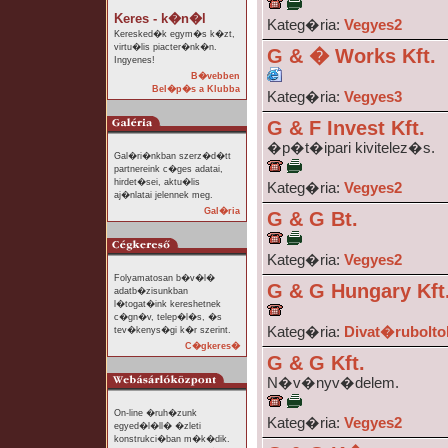
Keres - k�n�l
Kateg�ria:
Vegyes2
Keresked�k egym�s k�zt,
virtu�lis piacter�nk�n.
G & � Works Kft.
Ingyenes!
B�vebben
Bel�p�s a Klubba
Kateg�ria:
Vegyes3
G & F Invest Kft.
�p�t�ipari kivitelez�s.
Gal�ri�nkban szerz�d�tt
partnereink c�ges adatai,
hirdet�sei, aktu�lis
Kateg�ria:
Vegyes2
aj�nlatai jelennek meg.
Gal�ria
G & G Bt.
Kateg�ria:
Vegyes2
Folyamatosan b�v�l�
G & G Hungary Kft
adatb�zisunkban
l�togat�ink kereshetnek
c�gn�v, telep�l�s, �s
Kateg�ria:
Divat�rubolto
tev�kenys�gi k�r szerint.
C�gkeres�
G & G Kft.
N�v�nyv�delem.
On-line �ruh�zunk
Kateg�ria:
Vegyes2
egyed�l�ll� �zleti
konstrukci�ban m�k�dik.