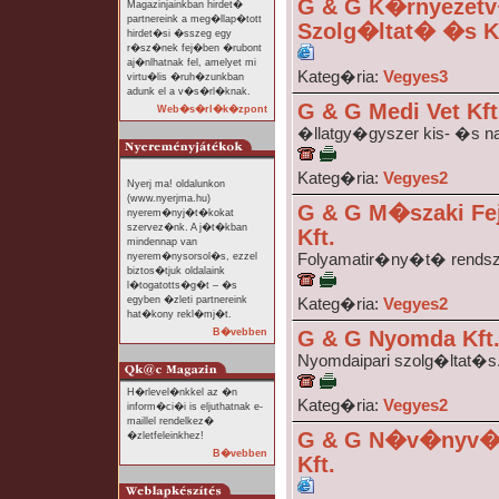
G & G K�rnyezetv
Magazinjainkban hirdet�
partnereink a meg�llap�tott
Szolg�ltat� �s Ke
hirdet�si �sszeg egy
r�sz�nek fej�ben �rubont
aj�nlhatnak fel, amelyet mi
Kateg�ria:
Vegyes3
virtu�lis �ruh�zunkban
adunk el a v�s�rl�knak.
G & G Medi Vet Kft
Web�s�rl�k�zpont
�llatgy�gyszer kis- �s n
Kateg�ria:
Vegyes2
Nyerj ma! oldalunkon
(www.nyerjma.hu)
G & G M�szaki Fe
nyerem�nyj�t�kokat
szervez�nk. A j�t�kban
Kft.
mindennap van
nyerem�nysorsol�s, ezzel
Folyamatir�ny�t� rendsz
biztos�tjuk oldalaink
l�togatotts�g�t – �s
egyben �zleti partnereink
Kateg�ria:
Vegyes2
hat�kony rekl�mj�t.
B�vebben
G & G Nyomda Kft
Nyomdaipari szolg�ltat�s
H�rlevel�nkkel az �n
Kateg�ria:
Vegyes2
inform�ci�i is eljuthatnak e-
maillel rendelkez�
G & G N�v�nyv�d
�zletfeleinkhez!
B�vebben
Kft.