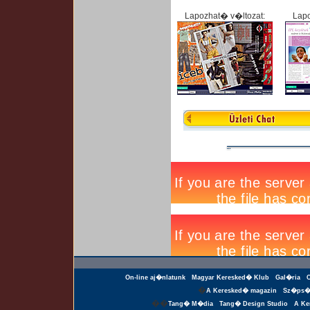
Lapozhat� v�ltozat:
Lapo
On-line aj�nlatunk
Magyar Keresked� Klub
Gal�ria
�
A Keresked� magazin
Sz�ps�
��
Tang� M�dia
Tang� Design Studio
A Ke