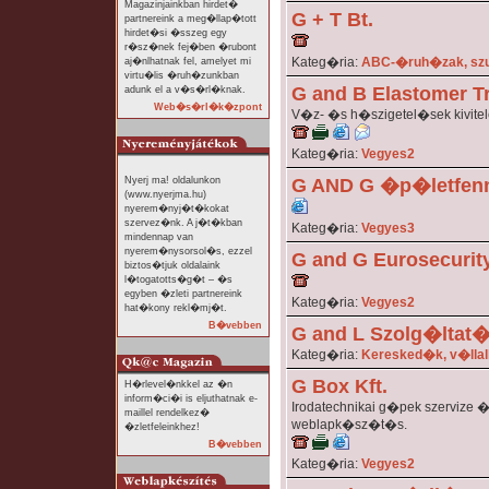
Magazinjainkban hirdet�
G + T Bt.
partnereink a meg�llap�tott
hirdet�si �sszeg egy
r�sz�nek fej�ben �rubont
Kateg�ria:
ABC-�ruh�zak, sz
aj�nlhatnak fel, amelyet mi
virtu�lis �ruh�zunkban
G and B Elastomer Tr
adunk el a v�s�rl�knak.
Web�s�rl�k�zpont
V�z- �s h�szigetel�sek kivite
Kateg�ria:
Vegyes2
Nyerj ma! oldalunkon
G AND G �p�letfenn
(www.nyerjma.hu)
nyerem�nyj�t�kokat
szervez�nk. A j�t�kban
Kateg�ria:
Vegyes3
mindennap van
nyerem�nysorsol�s, ezzel
G and G Eurosecurity
biztos�tjuk oldalaink
l�togatotts�g�t – �s
egyben �zleti partnereink
Kateg�ria:
Vegyes2
hat�kony rekl�mj�t.
B�vebben
G and L Szolg�ltat�
Kateg�ria:
Keresked�k, v�lla
G Box Kft.
H�rlevel�nkkel az �n
inform�ci�i is eljuthatnak e-
Irodatechnikai g�pek szervize �
maillel rendelkez�
weblapk�sz�t�s.
�zletfeleinkhez!
B�vebben
Kateg�ria:
Vegyes2