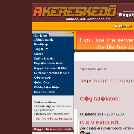
Kezd�lap
Tang� TV
Cikkek
Online kiad�s
Digit�lis hirdet�sek
Magyar Keresked� Klub
C�G KATAL�GUS
Eur�pai Keresked� Klub
C�gkeres�
0-9
|
A
|
B
|
C
|
D
|
E
|
F
|
G
|
H
|
I
�zleti Chat!
Weblapk�sz�t�s
Hasznos linkek
C�g tal�latok:
Vel�nk rekl�mja,
inform�ci�ja az interneten is
eljut potenci�lis
Tal�latok 181 - 200 / 7233
v�s�rl�ihoz, partnereihez!
On-line m�diaaj�nlataink
G & V Extra Kft.
Z�lds�g �s gy�m�lcs kereske