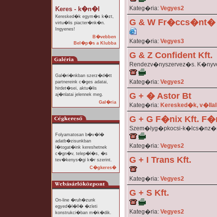
Kateg�ria:
Vegyes2
Keres - k�n�l
Keresked�k egym�s k�zt,
G & W Fr�ccs�nt� 
virtu�lis piacter�nk�n.
Ingyenes!
B�vebben
Kateg�ria:
Vegyes3
Bel�p�s a Klubba
G & Z Confident Kft.
Rendezv�nyszervez�s. K�nyv
Gal�ri�nkban szerz�d�tt
Kateg�ria:
Vegyes2
partnereink c�ges adatai,
hirdet�sei, aktu�lis
G + � Astor Bt
aj�nlatai jelennek meg.
Gal�ria
Kateg�ria:
Keresked�k, v�lla
G + G F�nix Kft. 
Szem�lyg�pkocsi-k�lcs�nz�
Folyamatosan b�v�l�
adatb�zisunkban
Kateg�ria:
Vegyes2
l�togat�ink kereshetnek
c�gn�v, telep�l�s, �s
G + I Trans Kft.
tev�kenys�gi k�r szerint.
C�gkeres�
Kateg�ria:
Vegyes2
G + S Kft.
On-line �ruh�zunk
egyed�l�ll� �zleti
Kateg�ria:
Vegyes2
konstrukci�ban m�k�dik.