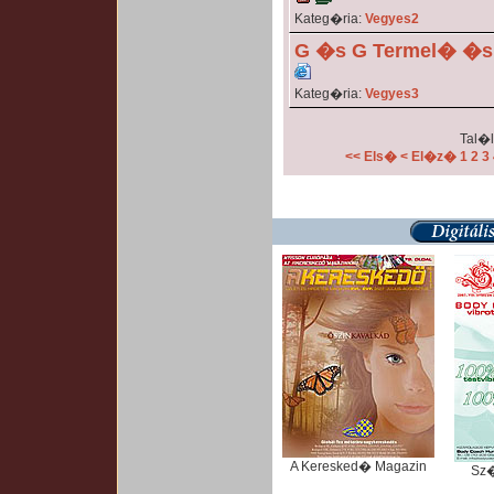
Kateg�ria:
Vegyes2
G �s G Termel� �s 
Kateg�ria:
Vegyes3
Tal�l
<< Els�
< El�z�
1
2
3
A Keresked� Magazin
Sz