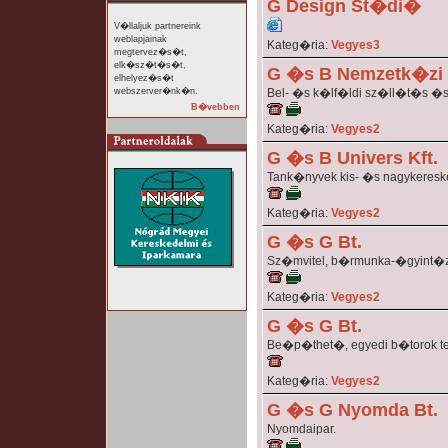
G Design St�di�
V�llaljuk partnereink
weblapjainak
Kateg�ria:
Vegyes3
megtervez�s�t,
elk�sz�t�s�t,
G �s B Nemzetk�zi 
elhelyez�s�t
webszerver�nk�n.
Bel- �s k�lf�ldi sz�ll�t�s 
B�vebben
Kateg�ria:
Vegyes2
G �s B Univers Kft.
Tank�nyvek kis- �s nagykeresk
Kateg�ria:
Vegyes2
G �s G Bt.
Sz�mvitel, b�rmunka-�gyint�
Kateg�ria:
Vegyes2
G �s G Bt.
Be�p�thet�, egyedi b�torok t
Kateg�ria:
Vegyes2
G �s G Nyomda Bt.
Nyomdaipar.