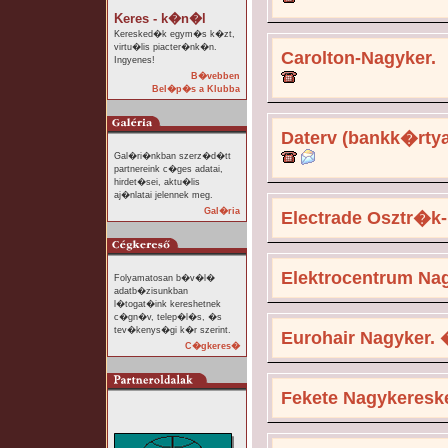
Keres - k�n�l
Keresked�k egym�s k�zt,
virtu�lis piacter�nk�n.
Carolton-Nagyker.
Ingyenes!
B�vebben
Bel�p�s a Klubba
Daterv (bankk�rtya
Gal�ri�nkban szerz�d�tt
partnereink c�ges adatai,
hirdet�sei, aktu�lis
aj�nlatai jelennek meg.
Gal�ria
Electrade Osztr�k-
Elektrocentrum Nagy
Folyamatosan b�v�l�
adatb�zisunkban
l�togat�ink kereshetnek
c�gn�v, telep�l�s, �s
tev�kenys�gi k�r szerint.
Eurohair Nagyker.
C�gkeres�
Fekete Nagykereske