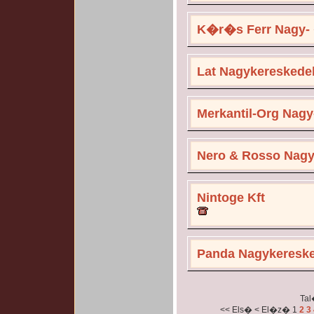
K�r�s Ferr Nagy- �
Lat Nagykereskedel
Merkantil-Org Nagy-
Nero & Rosso Nagy-
Nintoge Kft
Panda Nagykereske
Tal
<< Els�
< El�z�
1
2
3