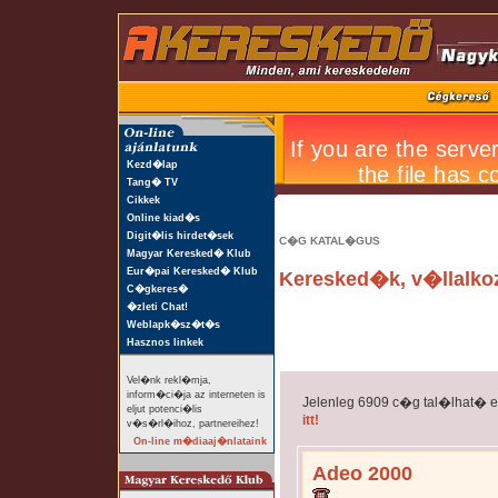
Kezd�lap
Tang� TV
Cikkek
Online kiad�s
Digit�lis hirdet�sek
C�G KATAL�GUS
Magyar Keresked� Klub
Eur�pai Keresked� Klub
Keresked�k, v�llalk
C�gkeres�
�zleti Chat!
Weblapk�sz�t�s
Hasznos linkek
Vel�nk rekl�mja,
inform�ci�ja az interneten is
Jelenleg 6909 c�g tal�lhat� 
eljut potenci�lis
itt!
v�s�rl�ihoz, partnereihez!
On-line m�diaaj�nlataink
Adeo 2000