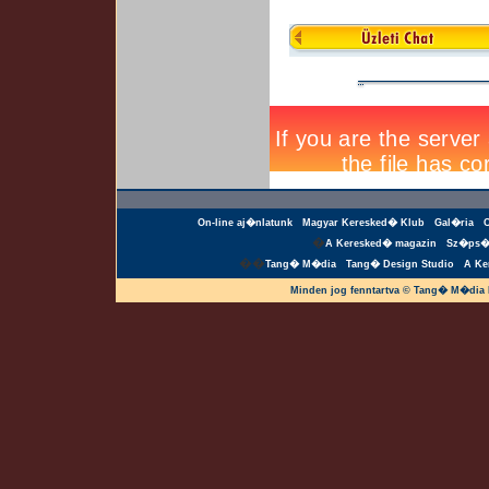
On-line aj�nlatunk
Magyar Keresked� Klub
Gal�ria
�
A Keresked� magazin
Sz�ps�
��
Tang� M�dia
Tang� Design Studio
A Ke
Minden jog fenntartva © Tang� M�dia 