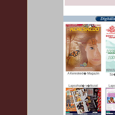
A Keresked� Magazin
Sz
Lapozhat� v�ltozat:
Lapo