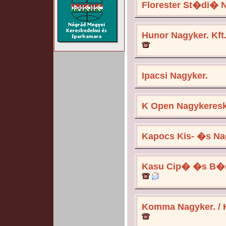
Florester St�di� 
Hunor Nagyker. Kft
Ipacsi Nagyker.
K Open Nagykeresk
Kapocs Kis- �s Na
Kasu Cip� �s B�r
Komma Nagyker. / 