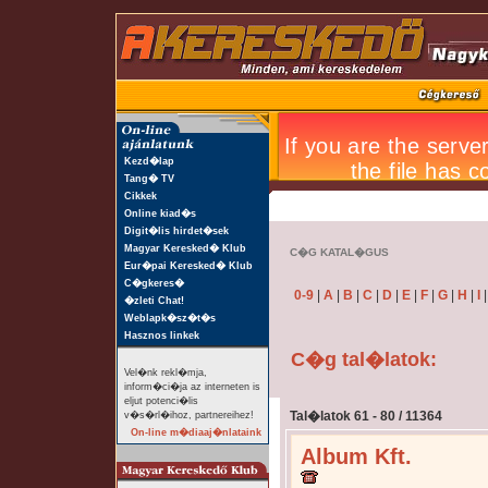
Kezd�lap
Tang� TV
Cikkek
Online kiad�s
Digit�lis hirdet�sek
Magyar Keresked� Klub
C�G KATAL�GUS
Eur�pai Keresked� Klub
C�gkeres�
0-9
|
A
|
B
|
C
|
D
|
E
|
F
|
G
|
H
|
I
�zleti Chat!
Weblapk�sz�t�s
Hasznos linkek
C�g tal�latok:
Vel�nk rekl�mja,
inform�ci�ja az interneten is
eljut potenci�lis
Tal�latok 61 - 80 / 11364
v�s�rl�ihoz, partnereihez!
On-line m�diaaj�nlataink
Album Kft.