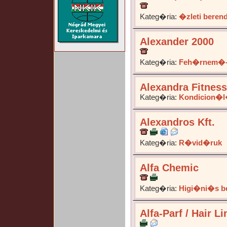
Kateg�ria:
�zleti bere
Alexander 2000
Kateg�ria:
Feh�rnem�-
Alexandra Fitnes
Kateg�ria:
Kondicion�l�
Alexandros Kft.
Kateg�ria:
R�vid�ruk
Alfa Chemic
Kateg�ria:
Higi�ni�s b
Alfa-Parf / Hair Li