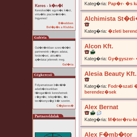
Kateg�ria:
Pap�r- �s k
Keres - k�n�l
Keresked�k egym�s k�zt,
virtu�lis piacter�nk�n.
Alchimista St�d
Ingyenes!
B�vebben
Bel�p�s a Klubba
Kateg�ria:
�zleti bere
Alcon Kft.
Gal�ri�nkban szerz�d�tt
partnereink c�ges adatai,
hirdet�sei, aktu�lis
Kateg�ria:
Gy�gyszer-
aj�nlatai jelennek meg.
Gal�ria
Alesia Beauty Kft.
Folyamatosan b�v�l�
Kateg�ria:
Fodr�szati �
adatb�zisunkban
berendez�sek
l�togat�ink kereshetnek
c�gn�v, telep�l�s, �s
tev�kenys�gi k�r szerint.
Alex Bernat
C�gkeres�
Kateg�ria:
M�ter�ru-ke
Alex F�mb�tor