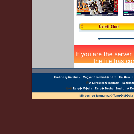
On-line aj�nlatunk
Magyar Keresked� Klub
Gal�ria
�
A Keresked� magazin
Sz�ps�
��
Tang� M�dia
Tang� Design Studio
A Ke
Minden jog fenntartva © Tang� M�dia 