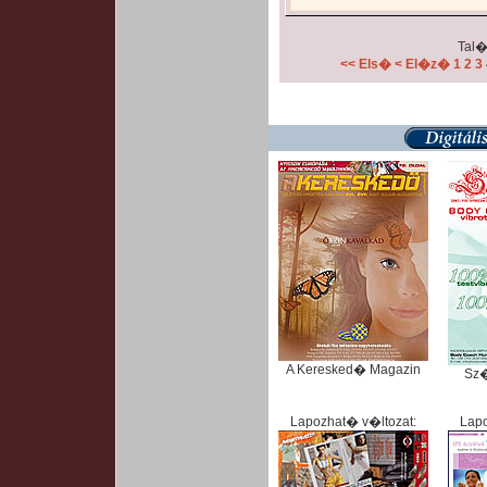
Tal�
<< Els�
< El�z�
1
2
3
A Keresked� Magazin
Sz
Lapozhat� v�ltozat:
Lapo