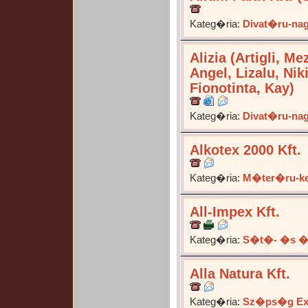
Kateg�ria:
Divat�ru-na
Alizia (Artigli, Me
Angel, Lizalu, Nik
Fionotinta, Kay)
Kateg�ria:
Divat�ru-na
Alkotex 2000 Kft.
Kateg�ria:
M�ter�ru-ke
All-Impex Kft.
Kateg�ria:
S�t�- �s �
Alla Natura Kft.
Kateg�ria:
Sz�ps�g Ex