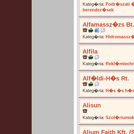
Kateg�ria:
Fodr�szati �
berendez�sek
Alfamassz�zs Bt
Kateg�ria:
Hidromassz
Alfila
Kateg�ria:
Rekl�mtechn
Alf�ldi-H�s Rt.
Kateg�ria:
H�s �s h�
Alisun
Kateg�ria:
Szol�riumok
Alium Faith Kft. 