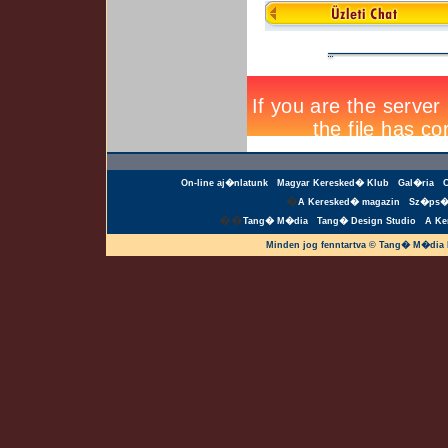
On-line aj�nlatunk
Magyar Keresked� Klub
Gal�ria
�
A Keresked� magazin
Sz�ps�
��
Tang� M�dia
Tang� Design Studio
A Ke
Minden jog fenntartva © Tang� M�dia 