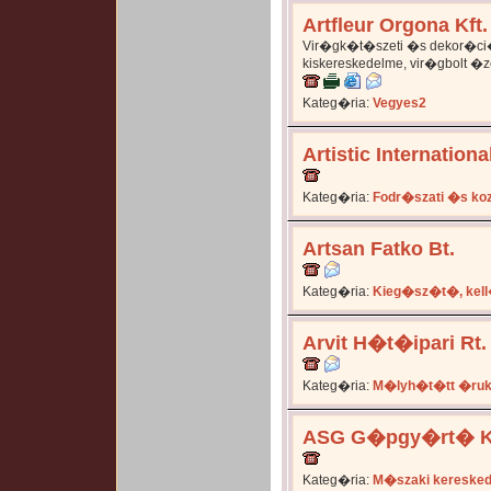
Artfleur Orgona Kft.
Vir�gk�t�szeti �s dekor�ci�
kiskereskedelme, vir�gbolt �
Kateg�ria:
Vegyes2
Artistic International
Kateg�ria:
Fodr�szati �s ko
Artsan Fatko Bt.
Kateg�ria:
Kieg�sz�t�, kel
Arvit H�t�ipari Rt.
Kateg�ria:
M�lyh�t�tt �ruk
ASG G�pgy�rt� Kf
Kateg�ria:
M�szaki kereske