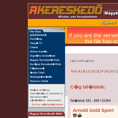
Kezd�lap
Tang� TV
Cikkek
Online kiad�s
Digit�lis hirdet�sek
Magyar Keresked� Klub
C�G KATAL�GUS
Eur�pai Keresked� Klub
C�gkeres�
0-9
|
A
|
B
|
C
|
D
|
E
|
F
|
G
|
H
|
I
�zleti Chat!
Weblapk�sz�t�s
Hasznos linkek
C�g tal�latok:
Vel�nk rekl�mja,
inform�ci�ja az interneten is
eljut potenci�lis
Tal�latok 181 - 200 / 11364
v�s�rl�ihoz, partnereihez!
On-line m�diaaj�nlataink
Arnold Gold Sport