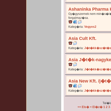
Ashaninka Pharma K
Gy�gyszernek nem min�s�
forgalmaz�sa.
Kateg�ria:
Vegyes2
Asia Cult Kft.
Kateg�ria:
J�t�kk�sz�t�s 
Asia J�t�k-nagyke
Kateg�ria:
J�t�kk�sz�t�s 
Asia New Kft. /j�t
Kateg�ria:
J�t�kk�sz�t�s 
Tal�la
<< Els�
< El�z�
1
2
3