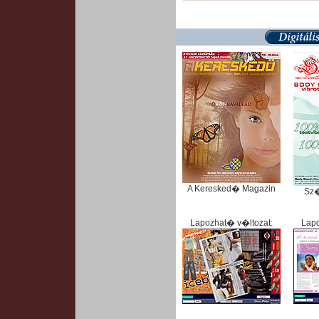
A Keresked� Magazin
Sz
Lapozhat� v�ltozat:
Lapo