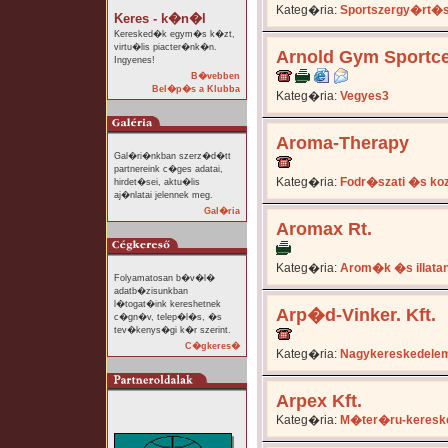
Kateg�ria:
Sportszergy�rt�s
Keres - k�n�l
Keresked�k egym�s k�zt,
virtu�lis piacter�nk�n.
Arnold Gym Sportc
Ingyenes!
B�vebben
Bel�p�s a Klubba
Kateg�ria:
Vegyes3
Aroma-Therapy
Gal�ri�nkban szerz�d�tt
partnereink c�ges adatai,
Kateg�ria:
Fodr�szati �s ko
hirdet�sei, aktu�lis
aj�nlatai jelennek meg.
Gal�ria
Aromax Rt.
Kateg�ria:
Arom�k �s illata
Folyamatosan b�v�l�
adatb�zisunkban
l�togat�ink kereshetnek
Arp�d-Vinker. Kft.
c�gn�v, telep�l�s, �s
tev�kenys�gi k�r szerint.
C�gkeres�
Kateg�ria:
Nagykereskedele
Arpex Kft.
Kateg�ria:
M�ter�ru-keresk