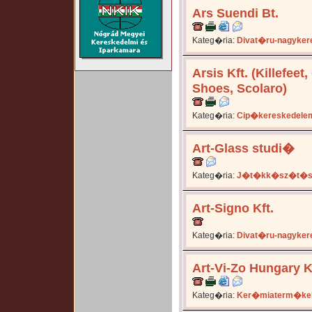
Ars Suendi Bt.
Kateg�ria:
Divat�ru-nagyker
Arsis Kft. (Killefee
Shoes, Scolaro)
Kateg�ria:
Cip�kereskedele
Art-Glass studi�
Kateg�ria:
J�t�kk�sz�t�s 
Art-Signo Kft.
Kateg�ria:
Divat�ru-nagyker
Art-Vi-Zo Hungary K
Kateg�ria:
Ker�miaterm�ke