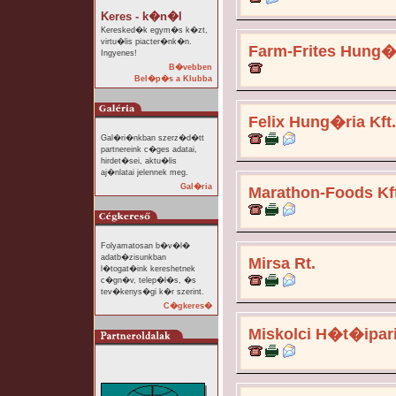
Keres - k�n�l
Keresked�k egym�s k�zt,
virtu�lis piacter�nk�n.
Farm-Frites Hung�r
Ingyenes!
B�vebben
Bel�p�s a Klubba
Felix Hung�ria Kft.
Gal�ri�nkban szerz�d�tt
partnereink c�ges adatai,
hirdet�sei, aktu�lis
aj�nlatai jelennek meg.
Gal�ria
Marathon-Foods Kft
Folyamatosan b�v�l�
adatb�zisunkban
Mirsa Rt.
l�togat�ink kereshetnek
c�gn�v, telep�l�s, �s
tev�kenys�gi k�r szerint.
C�gkeres�
Miskolci H�t�ipari