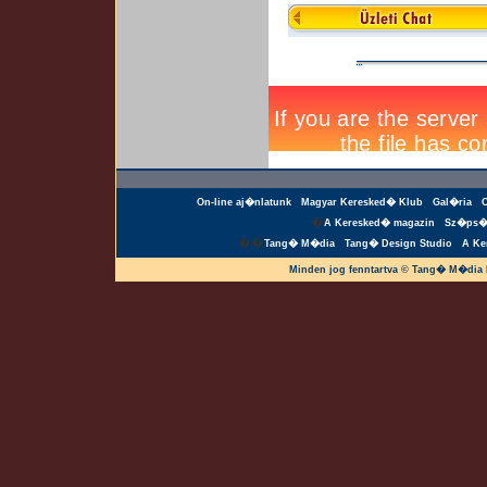
On-line aj�nlatunk
Magyar Keresked� Klub
Gal�ria
�
A Keresked� magazin
Sz�ps�
��
Tang� M�dia
Tang� Design Studio
A Ke
Minden jog fenntartva © Tang� M�dia 