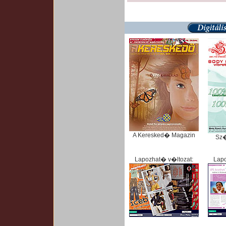
A Keresked� Magazin
Sz
Lapozhat� v�ltozat:
Lapo