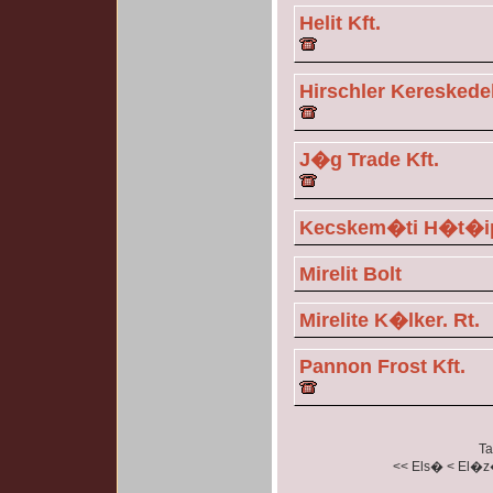
Helit Kft.
Hirschler Kereskedel
J�g Trade Kft.
Kecskem�ti H�t�ipa
Mirelit Bolt
Mirelite K�lker. Rt.
Pannon Frost Kft.
Ta
<< Els�
< El�