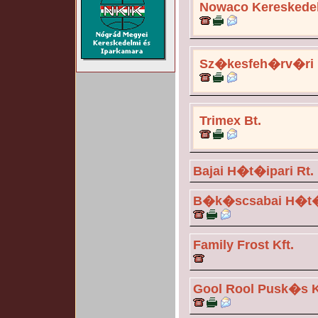
Nowaco Kereskedel
Sz�kesfeh�rv�ri 
Trimex Bt.
Bajai H�t�ipari Rt.
B�k�scsabai H�t�i
Family Frost Kft.
Gool Rool Pusk�s K