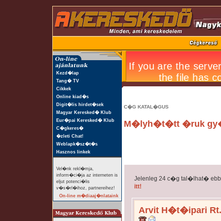
Kezd�lap
Tang� TV
Cikkek
Online kiad�s
Digit�lis hirdet�sek
C�G KATAL�GUS
Magyar Keresked� Klub
Eur�pai Keresked� Klub
M�lyh�t�tt �ruk gy
C�gkeres�
�zleti Chat!
Weblapk�sz�t�s
Hasznos linkek
Vel�nk rekl�mja,
inform�ci�ja az interneten is
Jelenleg 24 c�g tal�lhat� eb
eljut potenci�lis
itt!
v�s�rl�ihoz, partnereihez!
On-line m�diaaj�nlataink
Arvit H�t�ipari Rt