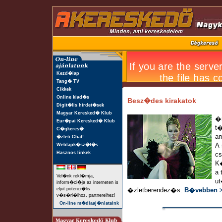
Kezd�lap
Tang� TV
Cikkek
Online kiad�s
Besz�des kirakatok
Digit�lis hirdet�sek
Magyar Keresked� Klub
�r
Eur�pai Keresked� Klub
t�
C�gkeres�
am
�zleti Chat!
Weblapk�sz�t�s
A 
Hasznos linkek
cs
K
a 
Vel�nk rekl�mja,
ut
inform�ci�ja az interneten is
eljut potenci�lis
�zletberendez�s.
B�vebben 
v�s�rl�ihoz, partnereihez!
On-line m�diaaj�nlataink