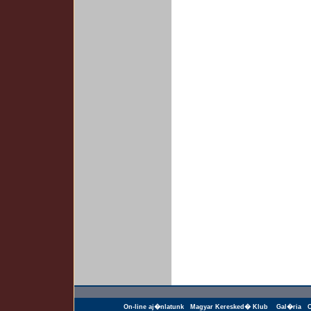
On-line aj�nlatunk
Magyar Keresked� Klub
Gal�ria