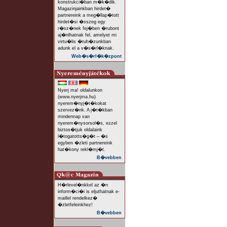
konstrukci�ban m�k�dik.
Magazinjainkban hirdet�
partnereink a meg�llap�tott
hirdet�si �sszeg egy
r�sz�nek fej�ben �rubont
aj�nlhatnak fel, amelyet mi
virtu�lis �ruh�zunkban
adunk el a v�s�rl�knak.
Web�s�rl�k�zpont
Nyerj ma! oldalunkon
(www.nyerjma.hu)
nyerem�nyj�t�kokat
szervez�nk. A j�t�kban
mindennap van
nyerem�nysorsol�s, ezzel
biztos�tjuk oldalaink
l�togatotts�g�t – �s
egyben �zleti partnereink
hat�kony rekl�mj�t.
B�vebben
H�rlevel�nkkel az �n
inform�ci�i is eljuthatnak e-
maillel rendelkez�
�zletfeleinkhez!
B�vebben