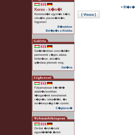
< El�z�
Keres - k�n�l
Keresked�k egym�s k�zt,
[ Vissza ]
virtu�lis piacter�nk�n.
Ingyenes!
B�vebben
Bel�p�s a Klubba
Gal�ri�nkban szerz�d�tt
partnereink c�ges adatai,
hirdet�sei, aktu�lis
aj�nlatai jelennek meg.
Gal�ria
Folyamatosan b�v�l�
adatb�zisunkban
l�togat�ink kereshetnek
c�gn�v, telep�l�s, �s
tev�kenys�gi k�r szerint.
C�gkeres�
On-line �ruh�zunk
egyed�l�ll� �zleti