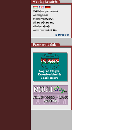
V�llaljuk partnereink
weblapjainak
megtervez�s�t,
elk�sz�t�s�t,
elhelyez�s�t
webszerver�nk�n.
B�vebben