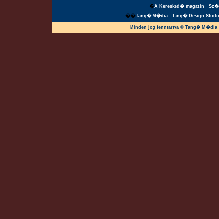
�
A Keresked� magazin
Sz�
��
Tang� M�dia
Tang� Design Studi
Minden jog fenntartva © Tang� M�dia 