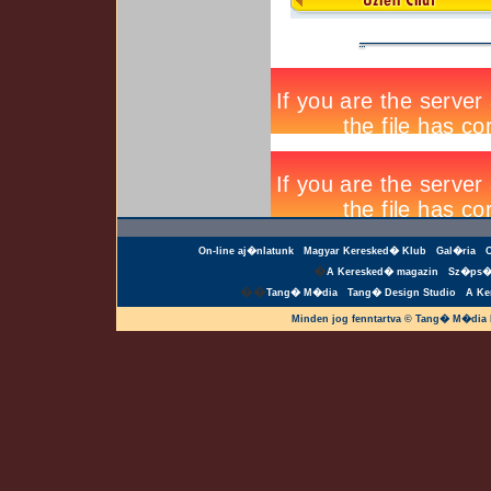
On-line aj�nlatunk
Magyar Keresked� Klub
Gal�ria
�
A Keresked� magazin
Sz�ps�
��
Tang� M�dia
Tang� Design Studio
A Ke
Minden jog fenntartva © Tang� M�dia 