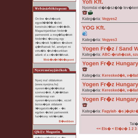
Yofi Kft.
Nyomdai el�k�sz�t� tev�ken
Kateg�ria:
Vegyes2
On-line �ruh�zunk
egyed�l�ll� �zleti
YOG Kft.
konstrukci�ban m�k�dik.
Magazinjainkban hirdet�
partnereink a meg�llap�tott
hirdet�si �sszeg egy
Kateg�ria:
Vegyes3
r�sz�nek fej�ben �rubont
aj�nlhatnak fel, amelyet mi
Yogen Fr�z / Sand W
virtu�lis �ruh�zunkban
Kateg�ria:
ABC-�ruh�zak, sz
adunk el a v�s�rl�knak.
Web�s�rl�k�zpont
Yogen Fr�z Hungary 
Kateg�ria:
Keresked�k, v�lla
Nyerj ma! oldalunkon
Yogen Fr�z Hungary 
(www.nyerjma.hu)
nyerem�nyj�t�kokat
Kateg�ria:
Keresked�k, v�lla
szervez�nk. A j�t�kban
mindennap van
Yogen Fr�z Hungary 
nyerem�nysorsol�s, ezzel
biztos�tjuk oldalaink
l�togatotts�g�t – �s
Kateg�ria:
Fagylalt- �s j�g
egyben �zleti partnereink
hat�kony rekl�mj�t.
B�vebben
Tal�
<< Els�
< El�z�
1
2
3