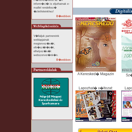
H�rlevel�nkkel az �n
inform�ci�i is eljuthatnak e-
maillel rendelkez�
�zletfeleinkhez!
B�vebben
V�llaljuk partnereink
weblapjainak
megtervez�s�t,
elk�sz�t�s�t,
elhelyez�s�t
webszerver�nk�n.
B�vebben
A Keresked� Magazin
Sz
Lapozhat� v�ltozat:
Lapo