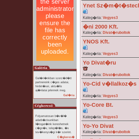
Ynet Sz�m�t�stechn
Kateg�ria:
Vegyes3
�ni 2000 Kft.
Kateg�ria:
Divat�ruboltok
YNOS Kft.
Kateg�ria:
Vegyes3
Yo Divat�ru
Kateg�ria:
Divat�ruboltok
Gal�ri�nkban szerz�d�tt
partnereink c�ges adatai,
Yo-Cid v�llalkoz�s
hirdet�sei, aktu�lis
aj�nlatai jelennek meg.
Gal�ria
Kateg�ria:
Vegyes3
Yo-Core Bt.
Folyamatosan b�v�l�
Kateg�ria:
Vegyes3
adatb�zisunkban
l�togat�ink kereshetnek
Yo-Yo Divat
c�gn�v, telep�l�s, �s
Kateg�ria:
Divat�ruboltok
tev�kenys�gi k�r szerint.
C�gkeres�