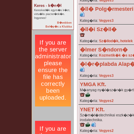
Kateg�ria:
Vegyes3
Keres - k�n�l
�ll� Polg�rmesteri 
Keresked�k egym�s k�zt,
virtu�lis piacter�nk�n.
Ingyenes!
Kateg�ria:
Vegyes3
B�vebben
Bel�p�s a Klubba
�ll�i Sz�ll�
Kateg�ria:
Sz�llod�k, hotelek
�lmer S�ndorn�
Kateg�ria:
Kozmetik�k �s sz
�l�r�plabda Alap
Kateg�ria:
Vegyes3
YMGA Kft.
M�anyag ny�l�sz�r�k gy�rt�s
Kateg�ria:
Vegyes2
YNET Kft.
Sz�m�t�stechnikai eszk�z�k
irodatechnika.
Kateg�ria:
Vegyes2