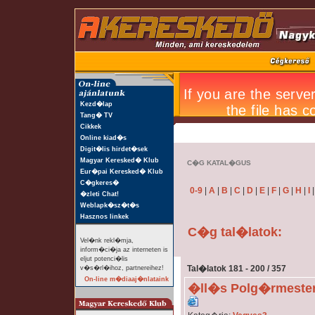
Kezd�lap
Tang� TV
Cikkek
Online kiad�s
Digit�lis hirdet�sek
Magyar Keresked� Klub
C�G KATAL�GUS
Eur�pai Keresked� Klub
C�gkeres�
0-9
|
A
|
B
|
C
|
D
|
E
|
F
|
G
|
H
|
I
�zleti Chat!
Weblapk�sz�t�s
Hasznos linkek
C�g tal�latok:
Vel�nk rekl�mja,
inform�ci�ja az interneten is
eljut potenci�lis
Tal�latok 181 - 200 / 357
v�s�rl�ihoz, partnereihez!
On-line m�diaaj�nlataink
�ll�s Polg�rmesteri