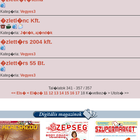
Kateg�ria:
Vegyes3
�zletl�nc Kft.
Kateg�ria:
J�t�k, aj�nd�k
�zlett�rs 2004 kft.
Kateg�ria:
Vegyes3
�zlett�rs 55 Bt.
Kateg�ria:
Vegyes3
Tal�latok 341 - 357 / 357
<< Els�
< El�z�
11
12
13
14
15
16
17
18
K�vetkez� >
Utols� >>