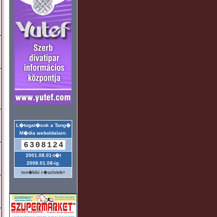
L�togat�sok a Tang�
M�dia weboldalain:
6308124
2001.08.01-t�l
2008.01.08-ig.
tov�bbi r�szletek>