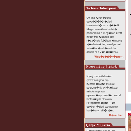
On-line �ruh�zunk
egyed�l�ll� �zleti
konstrukci�ban m�k�dik.
Magazinjainkban hirdet�
partnereink a meg�llap�tott
hirdet�si �sszeg egy
r�sz�nek fej�ben �rubont
aj�nlhatnak fel, amelyet mi
virtu�lis �ruh�zunkban
adunk el a v�s�rl�knak.
Web�s�rl�k�zpont
Nyerj ma! oldalunkon
(www.nyerjma.hu)
nyerem�nyj�t�kokat
szervez�nk. A j�t�kban
mindennap van
nyerem�nysorsol�s, ezzel
biztos�tjuk oldalaink
l�togatotts�g�t – �s
egyben �zleti partnereink
hat�kony rekl�mj�t.
B�vebben