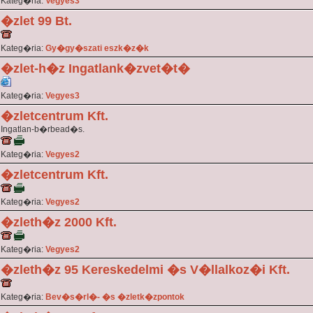
Kateg�ria:
Vegyes3
�zlet 99 Bt.
Kateg�ria:
Gy�gy�szati eszk�z�k
�zlet-h�z Ingatlank�zvet�t�
Kateg�ria:
Vegyes3
�zletcentrum Kft.
Ingatlan-b�rbead�s.
Kateg�ria:
Vegyes2
�zletcentrum Kft.
Kateg�ria:
Vegyes2
�zleth�z 2000 Kft.
Kateg�ria:
Vegyes2
�zleth�z 95 Kereskedelmi �s V�llalkoz�i Kft.
Kateg�ria:
Bev�s�rl�- �s �zletk�zpontok