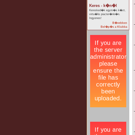
Keres - k�n�l
Keresked�k egym�s k�zt,
virtu�lis piacter�nk�n.
Ingyenes!
B�vebben
Bel�p�s a Klubba