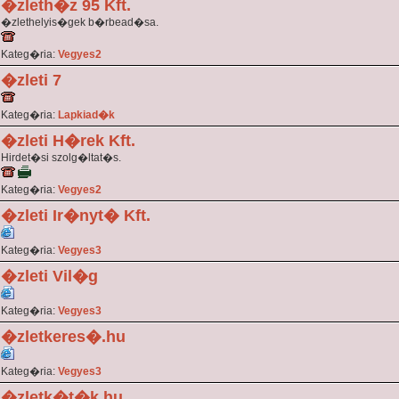
�zleth�z 95 Kft.
�zlethelyis�gek b�rbead�sa.
Kateg�ria:
Vegyes2
�zleti 7
Kateg�ria:
Lapkiad�k
�zleti H�rek Kft.
Hirdet�si szolg�ltat�s.
Kateg�ria:
Vegyes2
�zleti Ir�nyt� Kft.
Kateg�ria:
Vegyes3
�zleti Vil�g
Kateg�ria:
Vegyes3
�zletkeres�.hu
Kateg�ria:
Vegyes3
�zletk�t�k.hu