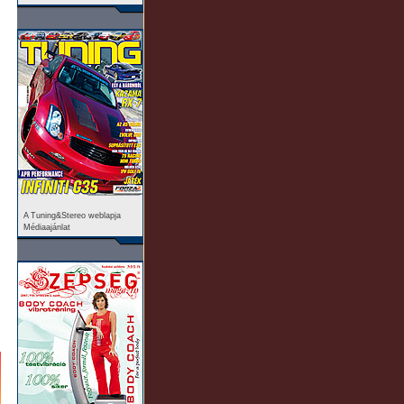
A Tuning&Stereo weblapja
Médiaajánlat