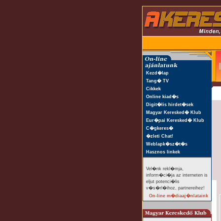
Kezd�lap
Tang� TV
Cikkek
Online kiad�s
Digit�lis hirdet�sek
Magyar Keresked� Klub
Eur�pai Keresked� Klub
C�gkeres�
�zleti Chat!
Weblapk�sz�t�s
Hasznos linkek
Vel�nk rekl�mja,
inform�ci�ja az interneten is
eljut potenci�lis
v�s�rl�ihoz, partnereihez!
On-line m�diaaj�nlataink