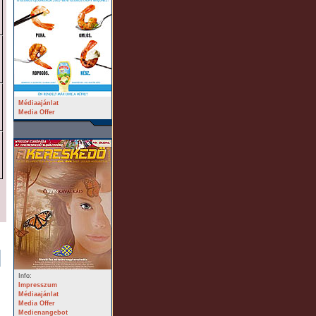
Médiaajánlat
Media Offer
Info:
Impresszum
Médiaajánlat
Media Offer
Medienangebot