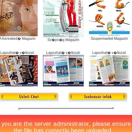
A Keresked� Magazin
Szupermarket Magazin
Sz�ps�g Magazin
Lapozhat� v�ltozat:
Lapozhat� v�ltozat:
Lapozhat� v�ltozat: