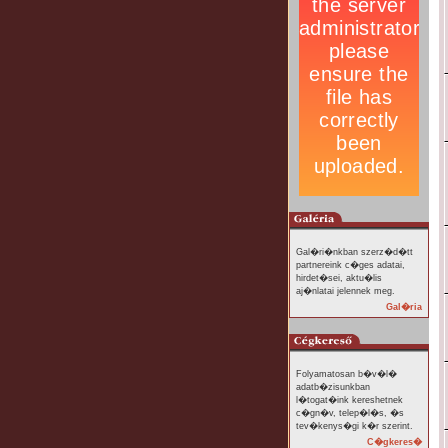
Gal�ri�nkban szerz�d�tt
partnereink c�ges adatai,
hirdet�sei, aktu�lis
aj�nlatai jelennek meg.
Gal�ria
Folyamatosan b�v�l�
adatb�zisunkban
l�togat�ink kereshetnek
c�gn�v, telep�l�s, �s
tev�kenys�gi k�r szerint.
C�gkeres�