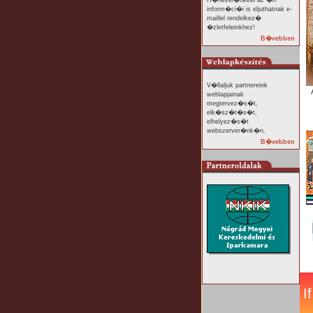
H�rlevel�nkkel az �n
inform�ci�i is eljuthatnak e-
maillel rendelkez�
�zletfeleinkhez!
B�vebben
V�llaljuk partnereink
weblapjainak
megtervez�s�t,
elk�sz�t�s�t,
elhelyez�s�t
webszerver�nk�n.
B�vebben