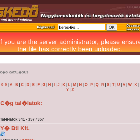
C�G KATAL�GUS
0-9
|
A
|
B
|
C
|
D
|
E
|
F
|
G
|
H
|
I
|
J
|
K
|
L
|
M
|
N
|
O
|
P
|
Q
|
R
|
S
|
T
|
U
|
V
|
W
|
X
|
Y
|
Z
C�g tal�latok:
Tal�latok 341 - 357 / 357
Y� Btl Kft.