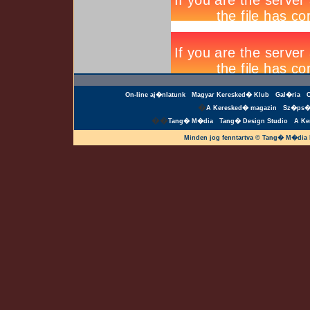
On-line aj�nlatunk
Magyar Keresked� Klub
Gal�ria
�
A Keresked� magazin
Sz�ps�
��
Tang� M�dia
Tang� Design Studio
A Ke
Minden jog fenntartva © Tang� M�dia 