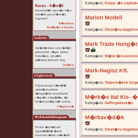
Kateg�ria:
Kalap- �s sapka
Keres - k�n�l
Keresked�k egym�s k�zt,
virtu�lis piacter�nk�n.
Marion Modell
Ingyenes!
B�vebben
Bel�p�s a Klubba
Kateg�ria:
Divat�ru-nagyker
Mark Trade Hung�ri
Gal�ri�nkban szerz�d�tt
partnereink c�ges adatai,
Kateg�ria:
M�ter�ru-keresk
hirdet�sei, aktu�lis
aj�nlatai jelennek meg.
Gal�ria
Mark-Nagisz Kft.
Kateg�ria:
Tejterm�kek forg
Folyamatosan b�v�l�
adatb�zisunkban
l�togat�ink kereshetnek
M�rk�s Ital Kis- �
c�gn�v, telep�l�s, �s
tev�kenys�gi k�r szerint.
Kateg�ria:
Italforgalmaz�s
C�gkeres�
M�rkav�d�k
On-line �ruh�zunk
Kateg�ria:
Divat�ru-nagyker
egyed�l�ll� �zleti
konstrukci�ban m�k�dik.