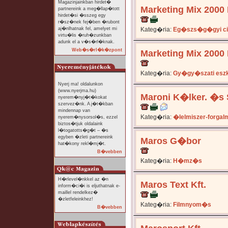
Magazinjainkban hirdet�
Marketing Mix 2000 
partnereink a meg�llap�tott
hirdet�si �sszeg egy
r�sz�nek fej�ben �rubont
aj�nlhatnak fel, amelyet mi
Kateg�ria:
Eg�szs�g�gyi ci
virtu�lis �ruh�zunkban
adunk el a v�s�rl�knak.
Web�s�rl�k�zpont
Marketing Mix 2000 
Kateg�ria:
Gy�gy�szati es
Nyerj ma! oldalunkon
(www.nyerjma.hu)
Maroni K�lker. �s S
nyerem�nyj�t�kokat
szervez�nk. A j�t�kban
mindennap van
Kateg�ria:
�lelmiszer-forga
nyerem�nysorsol�s, ezzel
biztos�tjuk oldalaink
l�togatotts�g�t – �s
egyben �zleti partnereink
Maros G�bor
hat�kony rekl�mj�t.
B�vebben
Kateg�ria:
H�mz�s
H�rlevel�nkkel az �n
Maros Text Kft.
inform�ci�i is eljuthatnak e-
maillel rendelkez�
�zletfeleinkhez!
Kateg�ria:
Filmnyom�s
B�vebben