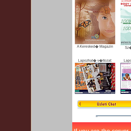
A Keresked� Magazin
Sz
Lapozhat� v�ltozat:
Lapo