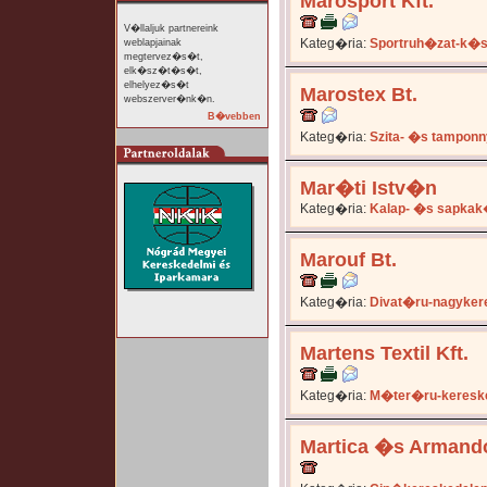
Marosport Kft.
V�llaljuk partnereink
Kateg�ria:
Sportruh�zat-k�
weblapjainak
megtervez�s�t,
elk�sz�t�s�t,
elhelyez�s�t
Marostex Bt.
webszerver�nk�n.
B�vebben
Kateg�ria:
Szita- �s tampo
Mar�ti Istv�n
Kateg�ria:
Kalap- �s sapka
Marouf Bt.
Kateg�ria:
Divat�ru-nagyker
Martens Textil Kft.
Kateg�ria:
M�ter�ru-keresk
Martica �s Armando