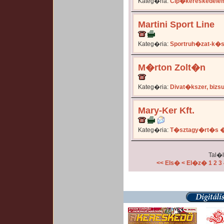
Kateg�ria:
Cip�kereskedele
Martini Sport Line
Kateg�ria:
Sportruh�zat-k�
M�rton Zolt�n
Kateg�ria:
Divat�kszer, bizs
Mary-Ker Kft.
Kateg�ria:
T�sztagy�rt�s �
Tal�l
<< Els�
< El�z�
1
2
3