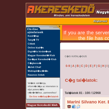
Kezd�lap
Tang� TV
Cikkek
Online kiad�s
Digit�lis hirdet�sek
Magyar Keresked� Klub
C�G KATAL�GUS
Eur�pai Keresked� Klub
C�gkeres�
0-9
|
A
|
B
|
C
|
D
|
E
|
F
|
G
|
H
|
I
�zleti Chat!
Weblapk�sz�t�s
Hasznos linkek
C�g tal�latok:
Vel�nk rekl�mja,
inform�ci�ja az interneten is
eljut potenci�lis
Tal�latok 81 - 100 / 12968
v�s�rl�ihoz, partnereihez!
On-line m�diaaj�nlataink
Marini Silvano Ker. 