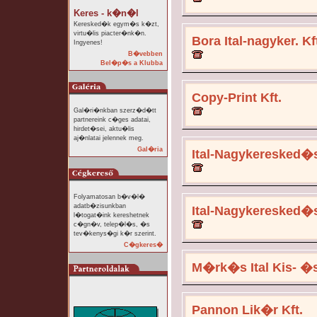
Keres - k�n�l
Keresked�k egym�s k�zt,
virtu�lis piacter�nk�n.
Bora Ital-nagyker. Kf
Ingyenes!
B�vebben
Bel�p�s a Klubba
Copy-Print Kft.
Gal�ri�nkban szerz�d�tt
partnereink c�ges adatai,
hirdet�sei, aktu�lis
aj�nlatai jelennek meg.
Gal�ria
Ital-Nagykeresked�
Folyamatosan b�v�l�
adatb�zisunkban
Ital-Nagykeresked�
l�togat�ink kereshetnek
c�gn�v, telep�l�s, �s
tev�kenys�gi k�r szerint.
C�gkeres�
M�rk�s Ital Kis- �
Pannon Lik�r Kft.