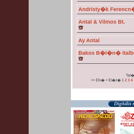
Andristy�k Ferencn� 
Antal & Vilmos Bt.
Ay Antal
Bakos B�l�n� Italb
Tal�l
<< Els�
< El�z�
1
2
3
4