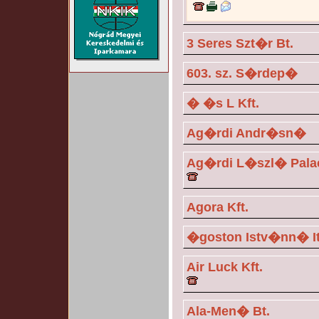
3 Seres Szt�r Bt.
603. sz. S�rdep�
� �s L Kft.
Ag�rdi Andr�sn�
Ag�rdi L�szl� Palack
Agora Kft.
�goston Istv�nn� It
Air Luck Kft.
Ala-Men� Bt.