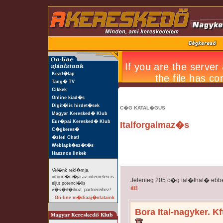
Kezd�lap
Tang� TV
Cikkek
Online kiad�s
Digit�lis hirdet�sek
C�G KATAL�GUS
Magyar Keresked� Klub
Eur�pai Keresked� Klub
Italforgalmaz�s
C�gkeres�
�zleti Chat!
Weblapk�sz�t�s
Hasznos linkek
Vel�nk rekl�mja,
inform�ci�ja az interneten is
Jelenleg 205 c�g tal�lhat� ebb
eljut potenci�lis
itt!
v�s�rl�ihoz, partnereihez!
On-line m�diaaj�nlataink
Bora Ital-nagyker. Kf