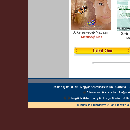
A Keresked� Magazin
Sz�p
Médiaajánlat
Mé
On-line aj�nlatunk
Magyar Keresked� Klub
Gal�ria
�
A Keresked� magazin
Sz�ps�
��
Tang� M�dia
Tang� Design Studio
A Ke
Minden jog fenntartva © Tang� M�dia 