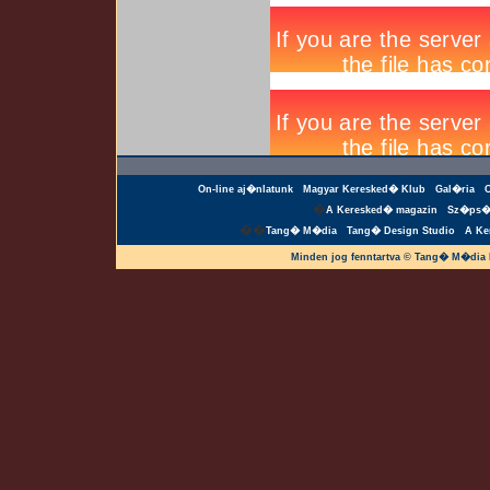
On-line aj�nlatunk
Magyar Keresked� Klub
Gal�ria
�
A Keresked� magazin
Sz�ps�
��
Tang� M�dia
Tang� Design Studio
A Ke
Minden jog fenntartva © Tang� M�dia 