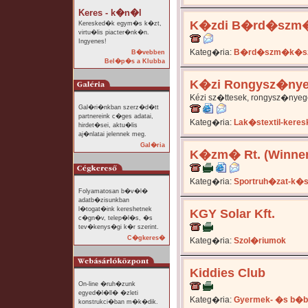
Keres - k�n�l
K�zdi B�rd�szm�
Keresked�k egym�s k�zt,
virtu�lis piacter�nk�n.
Ingyenes!
Kateg�ria:
B�rd�szm�k�sz�
B�vebben
Bel�p�s a Klubba
K�zi Rongysz�nye
Kézi sz�ttesek, rongysz�nyege
Gal�ri�nkban szerz�d�tt
partnereink c�ges adatai,
Kateg�ria:
Lak�stextil-kere
hirdet�sei, aktu�lis
aj�nlatai jelennek meg.
Gal�ria
K�zm� Rt. (Winner
Kateg�ria:
Sportruh�zat-k�
Folyamatosan b�v�l�
adatb�zisunkban
l�togat�ink kereshetnek
KGY Solar Kft.
c�gn�v, telep�l�s, �s
tev�kenys�gi k�r szerint.
C�gkeres�
Kateg�ria:
Szol�riumok
Kiddies Club
On-line �ruh�zunk
egyed�l�ll� �zleti
Kateg�ria:
Gyermek- �s b�b
konstrukci�ban m�k�dik.