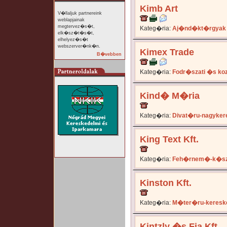
Kimb Art
V�llaljuk partnereink
weblapjainak
megtervez�s�t,
Kateg�ria:
Aj�nd�kt�rgyak
elk�sz�t�s�t,
elhelyez�s�t
webszerver�nk�n.
Kimex Trade
B�vebben
Kateg�ria:
Fodr�szati �s ko
Kind� M�ria
Kateg�ria:
Divat�ru-nagyker
King Text Kft.
Kateg�ria:
Feh�rnem�-k�sz
Kinston Kft.
Kateg�ria:
M�ter�ru-keresk
Kintzly �s Fia Kft.