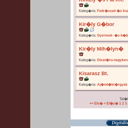
Kateg�ria:
Fodr�szati �s ko
Kir�ly G�bor
Kateg�ria:
Gyermek- �s b�b
Kir�ly Mih�lyn�
Kateg�ria:
Divat�ru-nagyker
Kisarasz Bt.
Kateg�ria:
Aj�nd�kt�rgyak
Tal�l
<< Els�
< El�z�
1
2
3