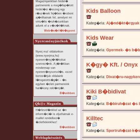
Magazinjainkban hirdet�
partnereink a meg�llap�tott
hirdet�si �sszeg egy
Kids Balloon
r�sz�nek fej�ben �rubont
aj�nlhatnak fel, amelyet mi
virtu�lis �ruh�zunkban
Kateg�ria:
Aj�nd�kt�rgyak
adunk el a v�s�rl�knak.
Web�s�rl�k�zpont
Kids Wear
Kateg�ria:
Gyermek- �s b�b
Nyerj ma! oldalunkon
(www.nyerjma.hu)
nyerem�nyj�t�kokat
K�gy� Kft. / Onyx
szervez�nk. A j�t�kban
mindennap van
nyerem�nysorsol�s, ezzel
biztos�tjuk oldalaink
Kateg�ria:
Divat�ru-nagyker
l�togatotts�g�t – �s
egyben �zleti partnereink
hat�kony rekl�mj�t.
Kiki B�bidivat
B�vebben
Kateg�ria:
B�biruh�zat �s 
H�rlevel�nkkel az �n
inform�ci�i is eljuthatnak e-
Killtec
maillel rendelkez�
�zletfeleinkhez!
B�vebben
Kateg�ria:
Sportruh�zat-k�