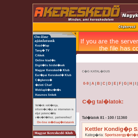
Kezd�lap
Tang� TV
Cikkek
Online kiad�s
Digit�lis hirdet�sek
Magyar Keresked� Klub
C�G KATAL�GUS
Eur�pai Keresked� Klub
C�gkeres�
0-9
|
A
|
B
|
C
|
D
|
E
|
F
|
G
|
H
|
I
�zleti Chat!
Weblapk�sz�t�s
Hasznos linkek
C�g tal�latok:
Vel�nk rekl�mja,
inform�ci�ja az interneten is
eljut potenci�lis
Tal�latok 81 - 100 / 11360
v�s�rl�ihoz, partnereihez!
On-line m�diaaj�nlataink
Kettler Kondig�p S
Kateg�ria:
Sportszergy�rt�s