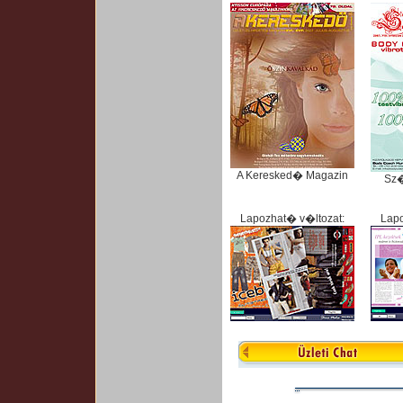
A Keresked� Magazin
Sz
Lapozhat� v�ltozat:
Lapo