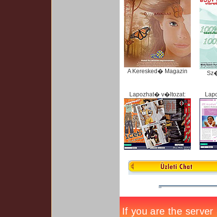
A Keresked� Magazin
Sz
Lapozhat� v�ltozat:
Lapo