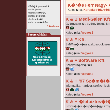
K�r�s Ferr Nagy- �
V�llaljuk partnereink
Kateg�ria:
Keresked�k, v�ll
weblapjainak
megtervez�s�t,
elk�sz�t�s�t,
K & B Medi-Galen Kft
elhelyez�s�t
webszerver�nk�n.
Gy�gyszer �s gy�gy�szati te
B�vebben
Kateg�ria:
Vegyes2
K & F Kft.
BMW m�rk�ra szakosodott szerv
Kateg�ria:
Vegyes2
K & F Software Kft.
Szoftverk�sz�t�s.
Kateg�ria:
Vegyes2
K & H '97 Sz�m�t�s
Informatika, hardver, szoftver ki
Kateg�ria:
Vegyes2
K & H �letbiztos�t�
Biztos�t�si �s p�nz�gyi szolg