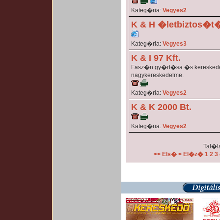
Kateg�ria:
Vegyes2
K & H �letbiztos�t�
Kateg�ria:
Vegyes3
K & I 97 Kft.
Fasz�n gy�rt�sa �s kereskede
nagykereskedelme.
Kateg�ria:
Vegyes2
K & K 2000 Bt.
Kateg�ria:
Vegyes2
Tal�la
<< Els�
< El�z�
1
2
3