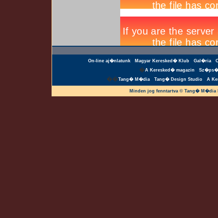
On-line aj�nlatunk
Magyar Keresked� Klub
Gal�ria
�
A Keresked� magazin
Sz�ps�
��
Tang� M�dia
Tang� Design Studio
A Ke
Minden jog fenntartva © Tang� M�dia 