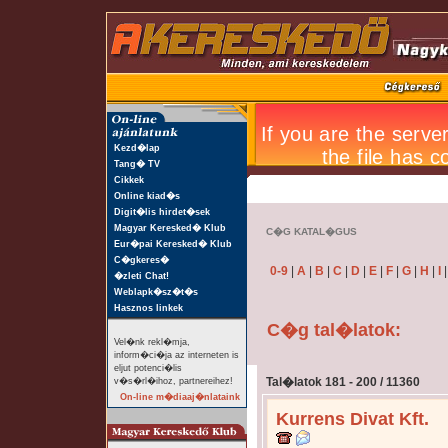
Kezd�lap
Tang� TV
Cikkek
Online kiad�s
Digit�lis hirdet�sek
Magyar Keresked� Klub
C�G KATAL�GUS
Eur�pai Keresked� Klub
C�gkeres�
0-9
|
A
|
B
|
C
|
D
|
E
|
F
|
G
|
H
|
I
�zleti Chat!
Weblapk�sz�t�s
Hasznos linkek
C�g tal�latok:
Vel�nk rekl�mja,
inform�ci�ja az interneten is
eljut potenci�lis
Tal�latok 181 - 200 / 11360
v�s�rl�ihoz, partnereihez!
On-line m�diaaj�nlataink
Kurrens Divat Kft.