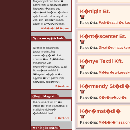
Magazinjainkban hirdet�
partnereink a meg�llap�tott
hirdet�si �sszeg egy
K�nigin Bt.
r�sz�nek fej�ben �rubont
aj�nlhatnak fel, amelyet mi
virtu�lis �ruh�zunkban
Kateg�ria:
Fodr�szati �s ko
adunk el a v�s�rl�knak.
Web�s�rl�k�zpont
K�nt�scenter Bt.
Kateg�ria:
Divat�ru-nagyker
Nyerj ma! oldalunkon
(www.nyerjma.hu)
nyerem�nyj�t�kokat
szervez�nk. A j�t�kban
K�nye Textil Kft.
mindennap van
nyerem�nysorsol�s, ezzel
biztos�tjuk oldalaink
Kateg�ria:
M�ter�ru-keresk
l�togatotts�g�t – �s
egyben �zleti partnereink
hat�kony rekl�mj�t.
K�rmendy St�di�
B�vebben
Kateg�ria:
K�r�m�pol�s
H�rlevel�nkkel az �n
inform�ci�i is eljuthatnak e-
maillel rendelkez�
K�r�mst�di�
�zletfeleinkhez!
B�vebben
Kateg�ria:
M�k�r�mszalon