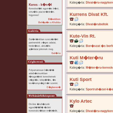
Kateg�ria:
Divat�ru-nagyker
Keres - k�n�l
Keresked�k egym�s k�zt,
virtu�lis piacter�nk�n.
Kurrens Divat Kft.
Ingyenes!
B�vebben
Bel�p�s a Klubba
Kateg�ria:
Divat�ruboltok
Kute-Vin Rt.
Gal�ri�nkban szerz�d�tt
partnereink c�ges adatai,
Kateg�ria:
Bor�szat �s bor
hirdet�sei, aktu�lis
aj�nlatai jelennek meg.
Gal�ria
Kuti M�ter�ru
Kateg�ria:
M�ter�ru-keresk
Folyamatosan b�v�l�
adatb�zisunkban
l�togat�ink kereshetnek
Kuti Sport
c�gn�v, telep�l�s, �s
tev�kenys�gi k�r szerint.
C�gkeres�
Kateg�ria:
Sportruh�zat-k�
Kylo Artec
On-line �ruh�zunk
egyed�l�ll� �zleti
Kateg�ria:
Divat�ru-nagyker
konstrukci�ban m�k�dik.