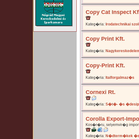
Copy Cat Inspect Kf
Kateg�ria:
Irodatechnikai sz
Copy Print Kft.
Kateg�ria:
Nagykereskedele
Copy-Print Kft.
Kateg�ria:
Italforgalmaz�s
Cornexi Rt.
Kateg�ria:
S�t�- �s �desip
Corolla Export-Impor
Kos�r�ru, selyemvir�g impo
Kateg�ria:
N�dterm�kek �s 