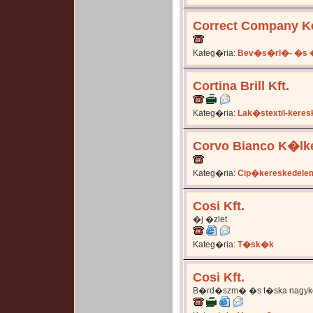
Correct Company Ke
Kateg�ria:
Bev�s�rl�- �s �
Cortina Brill Kft.
Kateg�ria:
Lak�stextil-kere
Corvo Bianco K�lke
Kateg�ria:
Cip�kereskedele
Cosi Kft.
�j �zlet
Kateg�ria:
T�sk�k
Cosi Kft.
B�rd�szm� �s t�ska nagyker