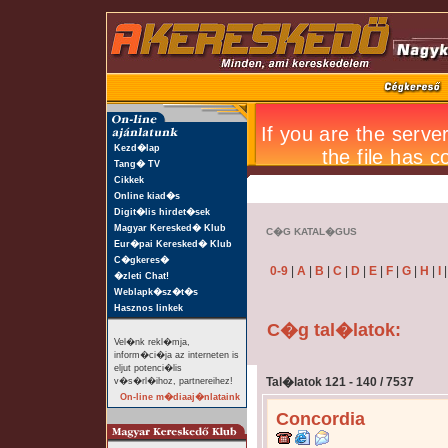
Kezd�lap
Tang� TV
Cikkek
Online kiad�s
Digit�lis hirdet�sek
Magyar Keresked� Klub
C�G KATAL�GUS
Eur�pai Keresked� Klub
C�gkeres�
0-9
|
A
|
B
|
C
|
D
|
E
|
F
|
G
|
H
|
I
�zleti Chat!
Weblapk�sz�t�s
Hasznos linkek
C�g tal�latok:
Vel�nk rekl�mja,
inform�ci�ja az interneten is
eljut potenci�lis
Tal�latok 121 - 140 / 7537
v�s�rl�ihoz, partnereihez!
On-line m�diaaj�nlataink
Concordia