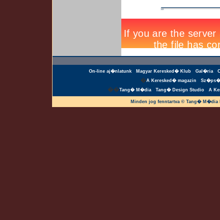
On-line aj�nlatunk
Magyar Keresked� Klub
Gal�ria
�
A Keresked� magazin
Sz�ps�
��
Tang� M�dia
Tang� Design Studio
A Ke
Minden jog fenntartva © Tang� M�dia 