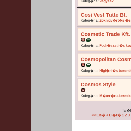
Kateg�ria:
Vegyes2
Cosi Vest Tutte Bt.
Kateg�ria:
Zoknigy�rt�s �s
Cosmetic Trade Kft.
Kateg�ria:
Fodr�szati �s ko
Cosmopolitan Cosme
Kateg�ria:
Higi�ni�s beren
Cosmos Style
Kateg�ria:
M�ter�ru-keresk
Tal�l
<< Els�
< El�z�
1
2
3