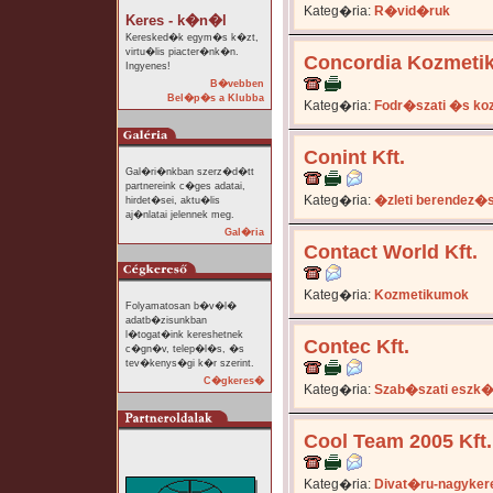
Kateg�ria:
R�vid�ruk
Keres - k�n�l
Keresked�k egym�s k�zt,
virtu�lis piacter�nk�n.
Concordia Kozmetika
Ingyenes!
B�vebben
Bel�p�s a Klubba
Kateg�ria:
Fodr�szati �s ko
Conint Kft.
Gal�ri�nkban szerz�d�tt
partnereink c�ges adatai,
Kateg�ria:
�zleti berendez�
hirdet�sei, aktu�lis
aj�nlatai jelennek meg.
Gal�ria
Contact World Kft.
Kateg�ria:
Kozmetikumok
Folyamatosan b�v�l�
adatb�zisunkban
l�togat�ink kereshetnek
Contec Kft.
c�gn�v, telep�l�s, �s
tev�kenys�gi k�r szerint.
C�gkeres�
Kateg�ria:
Szab�szati eszk
Cool Team 2005 Kft.
Kateg�ria:
Divat�ru-nagyker