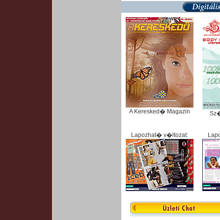
A Keresked� Magazin
Sz
Lapozhat� v�ltozat:
Lapo