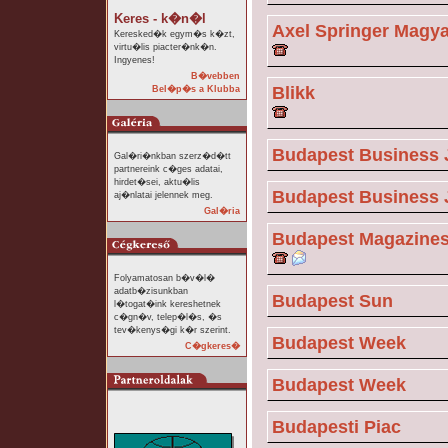
Keres - k�n�l
Axel Springer Magy
Keresked�k egym�s k�zt,
virtu�lis piacter�nk�n.
Ingyenes!
B�vebben
Blikk
Bel�p�s a Klubba
Budapest Business 
Gal�ri�nkban szerz�d�tt
partnereink c�ges adatai,
hirdet�sei, aktu�lis
Budapest Business 
aj�nlatai jelennek meg.
Gal�ria
Budapest Magazines
Folyamatosan b�v�l�
adatb�zisunkban
Budapest Sun
l�togat�ink kereshetnek
c�gn�v, telep�l�s, �s
tev�kenys�gi k�r szerint.
Budapest Week
C�gkeres�
Budapest Week
Budapesti Piac