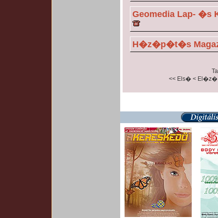
Geomedia Lap- �s
H�z�p�t�s Magaz
Ta
<< Els�
< El�z�