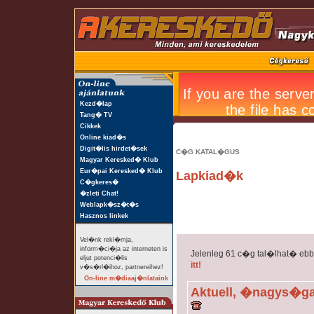
Kezd�lap
Tang� TV
Cikkek
Online kiad�s
Digit�lis hirdet�sek
C�G KATAL�GUS
Magyar Keresked� Klub
Eur�pai Keresked� Klub
Lapkiad�k
C�gkeres�
�zleti Chat!
Weblapk�sz�t�s
Hasznos linkek
Vel�nk rekl�mja,
inform�ci�ja az interneten is
Jelenleg 61 c�g tal�lhat� eb
eljut potenci�lis
itt!
v�s�rl�ihoz, partnereihez!
On-line m�diaaj�nlataink
Aktuell, �nagys�g