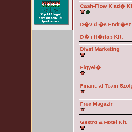
Cash-Flow Kiad� Kf
D�vid �s Endr�sz 
D�li H�rlap Kft.
Divat Marketing
Figyel�
Financial Team Szolg
Free Magazin
Gastro & Hotel Kft.