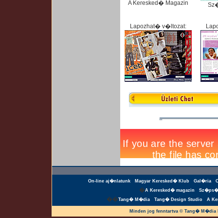
A Keresked� Magazin
Sz
Lapozhat� v�ltozat:
Lapo
On-line aj�nlatunk
Magyar Keresked� Klub
Gal�ria
�
A Keresked� magazin
Sz�ps�
��
Tang� M�dia
Tang� Design Studio
A Ke
Minden jog fenntartva © Tang� M�dia 