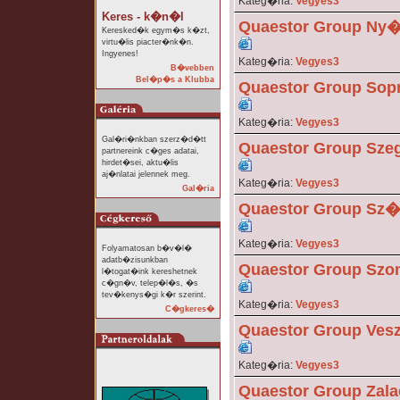
Kateg�ria:
Vegyes3
Keres - k�n�l
Quaestor Group Ny
Keresked�k egym�s k�zt,
virtu�lis piacter�nk�n.
Ingyenes!
Kateg�ria:
Vegyes3
B�vebben
Bel�p�s a Klubba
Quaestor Group Sop
Kateg�ria:
Vegyes3
Gal�ri�nkban szerz�d�tt
Quaestor Group Sze
partnereink c�ges adatai,
hirdet�sei, aktu�lis
aj�nlatai jelennek meg.
Kateg�ria:
Vegyes3
Gal�ria
Quaestor Group Sz
Kateg�ria:
Vegyes3
Folyamatosan b�v�l�
adatb�zisunkban
Quaestor Group Szo
l�togat�ink kereshetnek
c�gn�v, telep�l�s, �s
tev�kenys�gi k�r szerint.
Kateg�ria:
Vegyes3
C�gkeres�
Quaestor Group Ve
Kateg�ria:
Vegyes3
Quaestor Group Zala