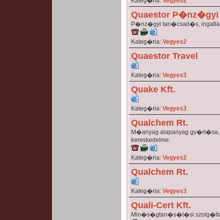
Kateg�ria:
Vegyes2
Quaestor P�nz�gyi
P�nz�gyi tan�csad�s, ingatla
Kateg�ria:
Vegyes2
Quaestor Travel
Kateg�ria:
Vegyes3
Quake Kft.
Kateg�ria:
Vegyes3
Qualchem Rt.
M�anyag alapanyag gy�rt�sa, 
kereskedelme.
Kateg�ria:
Vegyes2
Qualchem Rt.
Kateg�ria:
Vegyes3
Quali-Cert Kft.
Min�s�gtan�s�t�si szolg�lt