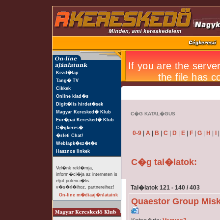
Kezd�lap
Tang� TV
Cikkek
Online kiad�s
Digit�lis hirdet�sek
Magyar Keresked� Klub
C�G KATAL�GUS
Eur�pai Keresked� Klub
C�gkeres�
0-9
|
A
|
B
|
C
|
D
|
E
|
F
|
G
|
H
|
I
�zleti Chat!
Weblapk�sz�t�s
Hasznos linkek
C�g tal�latok:
Vel�nk rekl�mja,
inform�ci�ja az interneten is
eljut potenci�lis
Tal�latok 121 - 140 / 403
v�s�rl�ihoz, partnereihez!
On-line m�diaaj�nlataink
Quaestor Group Misk