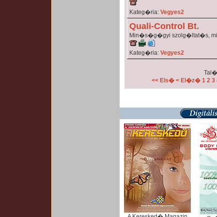
Kateg�ria:
Vegyes2
Quali-Control Bt.
Min�s�g�gyi szolg�ltat�s, mi
Kateg�ria:
Vegyes2
Tal�
<< Els�
< El�z�
1
2
3
A Keresked� Magazin