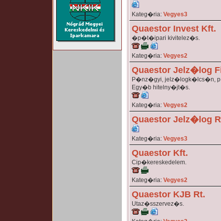
Kateg�ria:
Vegyes3
Quaestor Invest Kft.
�p�t�ipari kivitelez�s.
Kateg�ria:
Vegyes2
Quaestor Jelz�log F
P�nz�gyi, jelz�logk�lcs�n, p
Egy�b hitelny�jt�s.
Kateg�ria:
Vegyes2
Quaestor Jelz�log R
Kateg�ria:
Vegyes3
Quaestor Kft.
Cip�kereskedelem.
Kateg�ria:
Vegyes2
Quaestor KJB Rt.
Utaz�sszervez�s.