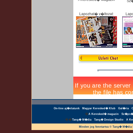
Sz
Lapozhat� v�ltozat:
Lapo
On-line aj�nlatunk
Magyar Keresked� Klub
Gal�ria
�
A Keresked� magazin
Sz�ps�
��
Tang� M�dia
Tang� Design Studio
A Ke
Minden jog fenntartva © Tang� M�dia 